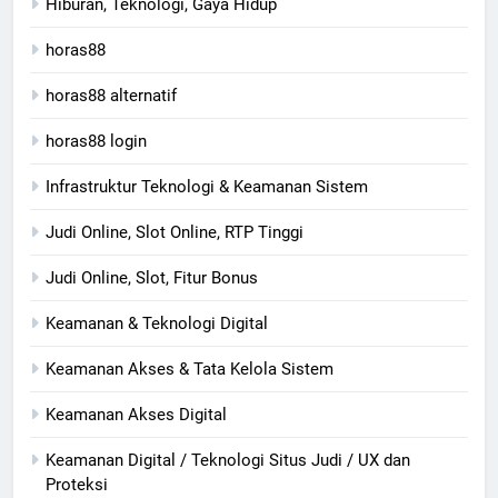
Hiburan, Teknologi, Gaya Hidup
horas88
horas88 alternatif
horas88 login
Infrastruktur Teknologi & Keamanan Sistem
Judi Online, Slot Online, RTP Tinggi
Judi Online, Slot, Fitur Bonus
Keamanan & Teknologi Digital
Keamanan Akses & Tata Kelola Sistem
Keamanan Akses Digital
Keamanan Digital / Teknologi Situs Judi / UX dan
Proteksi