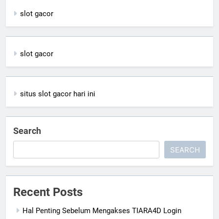
slot gacor
slot gacor
situs slot gacor hari ini
Search
SEARCH
Recent Posts
Hal Penting Sebelum Mengakses TIARA4D Login