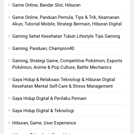
Game Online, Bandar Slot, Hiburan
Game Online, Panduan Pemula, Tips & Trik, Keamanan
Akun, Tutorial Mobile, Strategi Bermain, Hiburan Digital
Gaming Sehat Kesehatan Tubuh Lifestyle Tips Gaming
Gaming, Panduan, Champion4D
Gaming, Strategi Game, Competitive Pokémon, Esports
Pokémon, Anime & Pop Culture, Battle Mechanics
Gaya Hidup & Relaksasi Teknologi & Hiburan Digital
Kesehatan Mental Self-Care & Stress Management
Gaya Hidup Digital & Perilaku Pemain
Gaya Hidup Digital & Teknologi
Hiburan, Game, User Experience