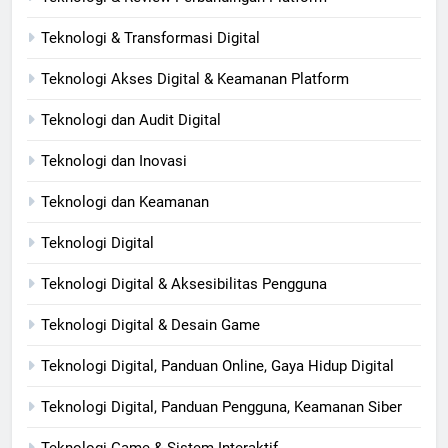
Teknologi & Transformasi Digital
Teknologi Akses Digital & Keamanan Platform
Teknologi dan Audit Digital
Teknologi dan Inovasi
Teknologi dan Keamanan
Teknologi Digital
Teknologi Digital & Aksesibilitas Pengguna
Teknologi Digital & Desain Game
Teknologi Digital, Panduan Online, Gaya Hidup Digital
Teknologi Digital, Panduan Pengguna, Keamanan Siber