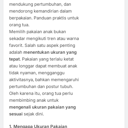
mendukung pertumbuhan, dan
mendorong kemandirian dalam
berpakaian. Panduan praktis untuk
orang tua.
Memilih pakaian anak bukan
sekadar mengikuti tren atau warna
favorit. Salah satu aspek penting
adalah
menentukan ukuran yang
tepat
. Pakaian yang terlalu ketat
atau longgar dapat membuat anak
tidak nyaman, mengganggu
aktivitasnya, bahkan memengaruhi
pertumbuhan dan postur tubuh.
Oleh karena itu, orang tua perlu
membimbing anak untuk
mengenali ukuran pakaian yang
sesuai
sejak dini.
1. Mengapa Ukuran Pakaian