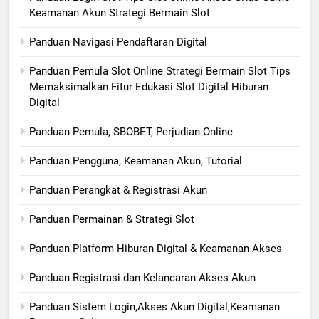
Keamanan Akun Strategi Bermain Slot
Panduan Navigasi Pendaftaran Digital
Panduan Pemula Slot Online Strategi Bermain Slot Tips
Memaksimalkan Fitur Edukasi Slot Digital Hiburan
Digital
Panduan Pemula, SBOBET, Perjudian Online
Panduan Pengguna, Keamanan Akun, Tutorial
Panduan Perangkat & Registrasi Akun
Panduan Permainan & Strategi Slot
Panduan Platform Hiburan Digital & Keamanan Akses
Panduan Registrasi dan Kelancaran Akses Akun
Panduan Sistem Login,Akses Akun Digital,Keamanan