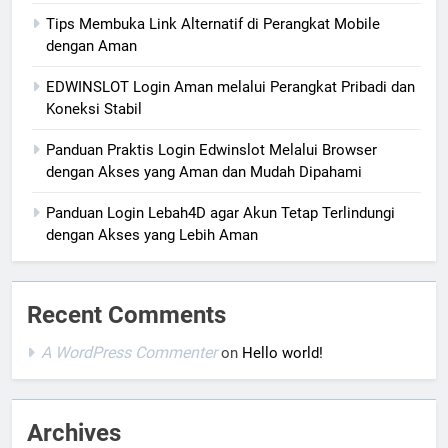
Tips Membuka Link Alternatif di Perangkat Mobile
dengan Aman
EDWINSLOT Login Aman melalui Perangkat Pribadi dan
Koneksi Stabil
Panduan Praktis Login Edwinslot Melalui Browser
dengan Akses yang Aman dan Mudah Dipahami
Panduan Login Lebah4D agar Akun Tetap Terlindungi
dengan Akses yang Lebih Aman
Recent Comments
A WordPress Commenter
on
Hello world!
Archives