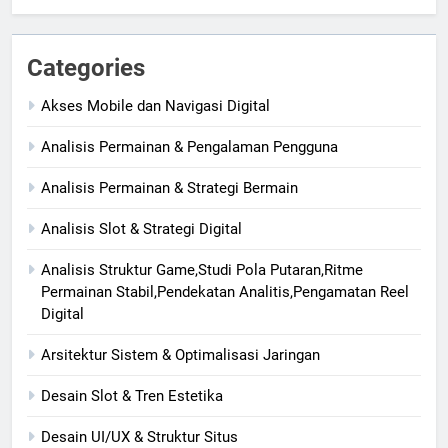
Categories
Akses Mobile dan Navigasi Digital
Analisis Permainan & Pengalaman Pengguna
Analisis Permainan & Strategi Bermain
Analisis Slot & Strategi Digital
Analisis Struktur Game,Studi Pola Putaran,Ritme
Permainan Stabil,Pendekatan Analitis,Pengamatan Reel
Digital
Arsitektur Sistem & Optimalisasi Jaringan
Desain Slot & Tren Estetika
Desain UI/UX & Struktur Situs