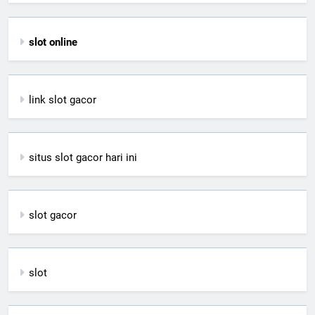
slot online
link slot gacor
situs slot gacor hari ini
slot gacor
slot