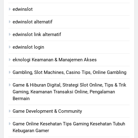
edwinslot
edwinslot alternatif
edwinslot link alternatif
edwinslot login
eknologi Keamanan & Manajemen Akses
Gambling, Slot Machines, Casino Tips, Online Gambling
Game & Hiburan Digital, Strategi Slot Online, Tips & Trik
Gaming, Keamanan Transaksi Online, Pengalaman
Bermain
Game Development & Community
Game Online Kesehatan Tips Gaming Kesehatan Tubuh
Kebugaran Gamer