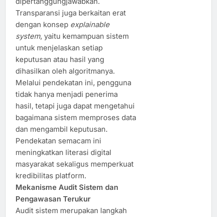
dipertanggungjawabkan.
Transparansi juga berkaitan erat
dengan konsep
explainable
system
, yaitu kemampuan sistem
untuk menjelaskan setiap
keputusan atau hasil yang
dihasilkan oleh algoritmanya.
Melalui pendekatan ini, pengguna
tidak hanya menjadi penerima
hasil, tetapi juga dapat mengetahui
bagaimana sistem memproses data
dan mengambil keputusan.
Pendekatan semacam ini
meningkatkan literasi digital
masyarakat sekaligus memperkuat
kredibilitas platform.
Mekanisme Audit Sistem dan
Pengawasan Terukur
Audit sistem merupakan langkah