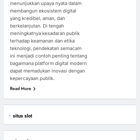
menunjukkan upaya nyata dalam
membangun ekosistem digital
yang kredibel, aman, dan
berkelanjutan. Di tengah
meningkatnya kesadaran publik
terhadap keamanan dan etika
teknologi, pendekatan semacam
ini menjadi contoh penting tentang
bagaimana platform digital modern
dapat memadukan inovasi dengan
kepercayaan publik.
Read More
situs slot