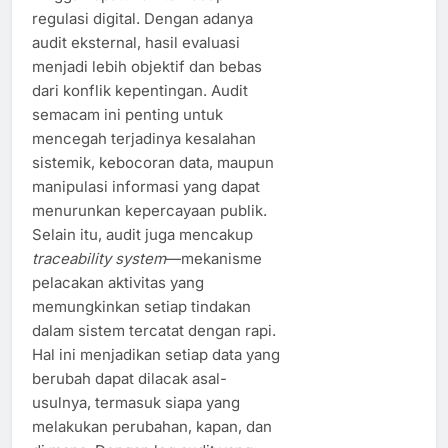
regulasi digital. Dengan adanya
audit eksternal, hasil evaluasi
menjadi lebih objektif dan bebas
dari konflik kepentingan. Audit
semacam ini penting untuk
mencegah terjadinya kesalahan
sistemik, kebocoran data, maupun
manipulasi informasi yang dapat
menurunkan kepercayaan publik.
Selain itu, audit juga mencakup
traceability system
—mekanisme
pelacakan aktivitas yang
memungkinkan setiap tindakan
dalam sistem tercatat dengan rapi.
Hal ini menjadikan setiap data yang
berubah dapat dilacak asal-
usulnya, termasuk siapa yang
melakukan perubahan, kapan, dan