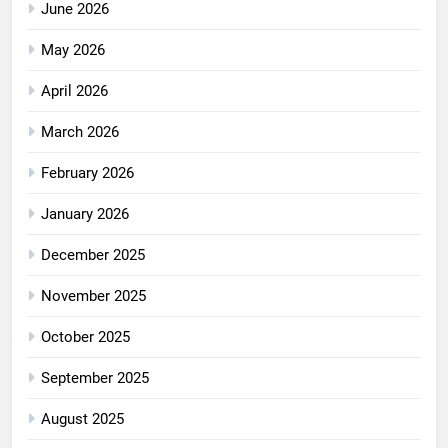
June 2026
May 2026
April 2026
March 2026
February 2026
January 2026
December 2025
November 2025
October 2025
September 2025
August 2025