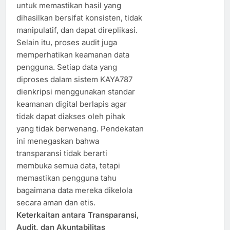
untuk memastikan hasil yang
dihasilkan bersifat konsisten, tidak
manipulatif, dan dapat direplikasi.
Selain itu, proses audit juga
memperhatikan keamanan data
pengguna. Setiap data yang
diproses dalam sistem KAYA787
dienkripsi menggunakan standar
keamanan digital berlapis agar
tidak dapat diakses oleh pihak
yang tidak berwenang. Pendekatan
ini menegaskan bahwa
transparansi tidak berarti
membuka semua data, tetapi
memastikan pengguna tahu
bagaimana data mereka dikelola
secara aman dan etis.
Keterkaitan antara Transparansi,
Audit, dan Akuntabilitas