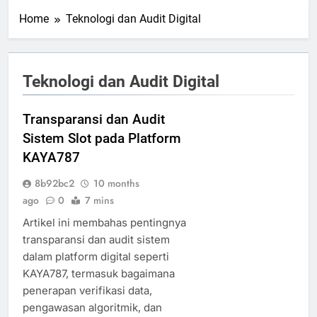
Home
Teknologi dan Audit Digital
Teknologi dan Audit Digital
Transparansi dan Audit
Sistem Slot pada Platform
KAYA787
8b92bc2
10 months
ago
0
7 mins
Artikel ini membahas pentingnya
transparansi dan audit sistem
dalam platform digital seperti
KAYA787, termasuk bagaimana
penerapan verifikasi data,
pengawasan algoritmik, dan