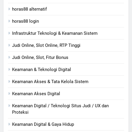
horas88 alternatif
horas88 login
Infrastruktur Teknologi & Keamanan Sistem
Judi Online, Slot Online, RTP Tinggi
Judi Online, Slot, Fitur Bonus
Keamanan & Teknologi Digital
Keamanan Akses & Tata Kelola Sistem
Keamanan Akses Digital
Keamanan Digital / Teknologi Situs Judi / UX dan
Proteksi
Keamanan Digital & Gaya Hidup