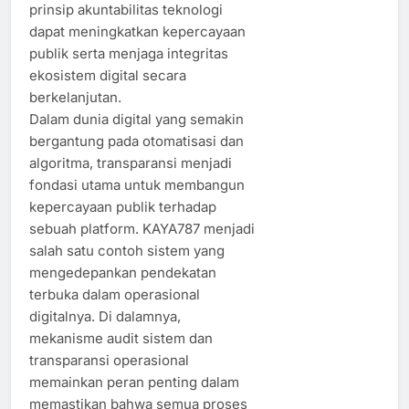
prinsip akuntabilitas teknologi
dapat meningkatkan kepercayaan
publik serta menjaga integritas
ekosistem digital secara
berkelanjutan.
Dalam dunia digital yang semakin
bergantung pada otomatisasi dan
algoritma, transparansi menjadi
fondasi utama untuk membangun
kepercayaan publik terhadap
sebuah platform. KAYA787 menjadi
salah satu contoh sistem yang
mengedepankan pendekatan
terbuka dalam operasional
digitalnya. Di dalamnya,
mekanisme audit sistem dan
transparansi operasional
memainkan peran penting dalam
memastikan bahwa semua proses