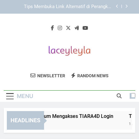
Skip
EDWINSLOT Login Aman melalui Perangkat
to
Pribadi dan Koneksi Stabil
content
Panduan Praktis Login Edwinslot Melalui Browser
dengan Akses yang Aman dan Mudah Dipahami
Hal Penting Sebelum Mengakses TIARA4D Login
Tips Membuka Link Alternatif di Perangkat
Mobile dengan Aman
EDWINSLOT Login Aman melalui Perangkat
Pribadi dan Koneksi Stabil
Lacey Leyla
Temukan Koleksi Fashion Wanita Stylish Di
Panduan Praktis Login Edwinslot Melalui Browser
NEWSLETTER
RANDOM NEWS
dengan Akses yang Aman dan Mudah Dipahami
Lacey Leyla.
MENU
al Penting Sebelum Mengakses TIARA4D Login
Tips Me
HEADLINES
Weeks Ago
1 Month A