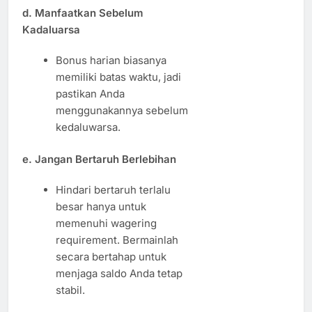
d. Manfaatkan Sebelum
Kadaluarsa
Bonus harian biasanya
memiliki batas waktu, jadi
pastikan Anda
menggunakannya sebelum
kedaluwarsa.
e. Jangan Bertaruh Berlebihan
Hindari bertaruh terlalu
besar hanya untuk
memenuhi wagering
requirement. Bermainlah
secara bertahap untuk
menjaga saldo Anda tetap
stabil.