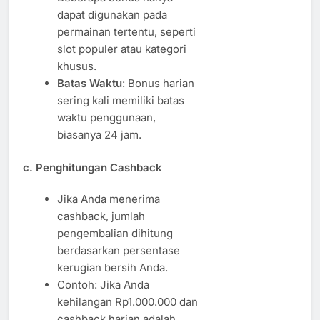
dapat digunakan pada
permainan tertentu, seperti
slot populer atau kategori
khusus.
Batas Waktu
: Bonus harian
sering kali memiliki batas
waktu penggunaan,
biasanya 24 jam.
c. Penghitungan Cashback
Jika Anda menerima
cashback, jumlah
pengembalian dihitung
berdasarkan persentase
kerugian bersih Anda.
Contoh: Jika Anda
kehilangan Rp1.000.000 dan
cashback harian adalah