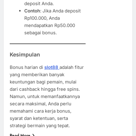
deposit Anda.
Contoh
: Jika Anda deposit
Rp100.000, Anda
mendapatkan Rp50.000
sebagai bonus.
Kesimpulan
Bonus harian di
slot88
adalah fitur
yang memberikan banyak
keuntungan bagi pemain, mulai
dari cashback hingga free spins.
Namun, untuk memanfaatkannya
secara maksimal, Anda perlu
memahami cara kerja bonus,
syarat dan ketentuan, serta
strategi bermain yang tepat.
Read More