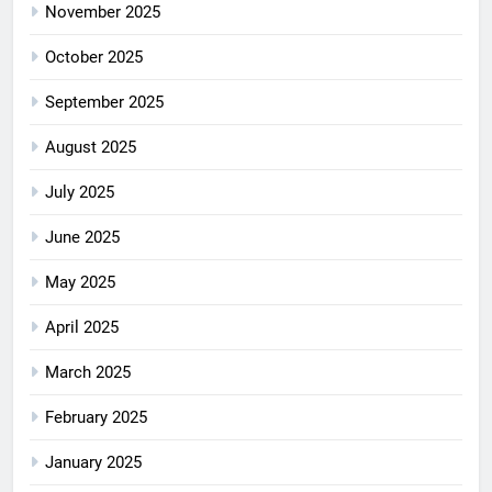
November 2025
October 2025
September 2025
August 2025
July 2025
June 2025
May 2025
April 2025
March 2025
February 2025
January 2025