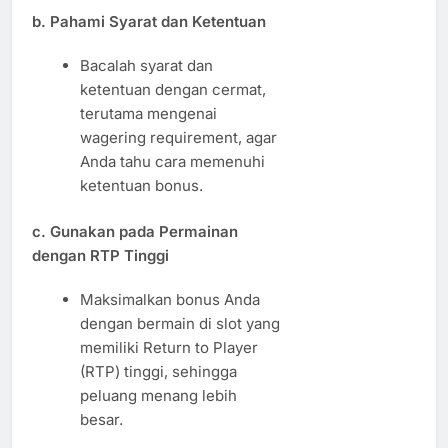
b. Pahami Syarat dan Ketentuan
Bacalah syarat dan
ketentuan dengan cermat,
terutama mengenai
wagering requirement, agar
Anda tahu cara memenuhi
ketentuan bonus.
c. Gunakan pada Permainan
dengan RTP Tinggi
Maksimalkan bonus Anda
dengan bermain di slot yang
memiliki Return to Player
(RTP) tinggi, sehingga
peluang menang lebih
besar.