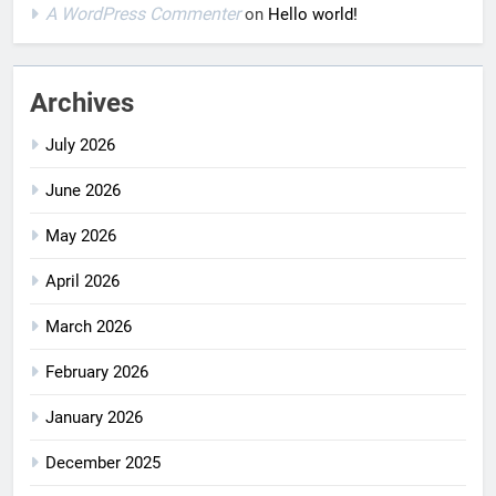
A WordPress Commenter
on
Hello world!
Archives
July 2026
June 2026
May 2026
April 2026
March 2026
February 2026
January 2026
December 2025