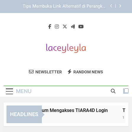
Skip
EDWINSLOT Login Aman melalui Perangkat
to
Pribadi dan Koneksi Stabil
content
Panduan Praktis Login Edwinslot Melalui Browser
dengan Akses yang Aman dan Mudah Dipahami
Hal Penting Sebelum Mengakses TIARA4D Login
Tips Membuka Link Alternatif di Perangkat
Mobile dengan Aman
EDWINSLOT Login Aman melalui Perangkat
Pribadi dan Koneksi Stabil
Lacey Leyla
Temukan Koleksi Fashion Wanita Stylish Di
Panduan Praktis Login Edwinslot Melalui Browser
NEWSLETTER
RANDOM NEWS
dengan Akses yang Aman dan Mudah Dipahami
Lacey Leyla.
MENU
al Penting Sebelum Mengakses TIARA4D Login
Tips Me
HEADLINES
Weeks Ago
1 Month A