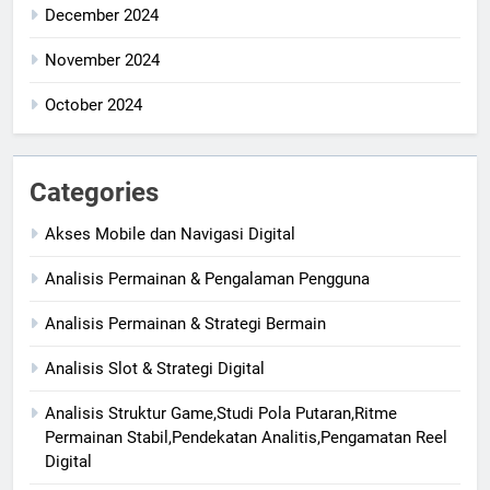
December 2024
November 2024
October 2024
Categories
Akses Mobile dan Navigasi Digital
Analisis Permainan & Pengalaman Pengguna
Analisis Permainan & Strategi Bermain
Analisis Slot & Strategi Digital
Analisis Struktur Game,Studi Pola Putaran,Ritme
Permainan Stabil,Pendekatan Analitis,Pengamatan Reel
Digital