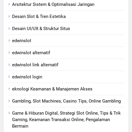
Arsitektur Sistem & Optimalisasi Jaringan
Desain Slot & Tren Estetika
Desain UI/UX & Struktur Situs
edwinslot
edwinslot alternatif
edwinslot link alternatif
edwinslot login
eknologi Keamanan & Manajemen Akses
Gambling, Slot Machines, Casino Tips, Online Gambling
Game & Hiburan Digital, Strategi Slot Online, Tips & Trik
Gaming, Keamanan Transaksi Online, Pengalaman
Bermain