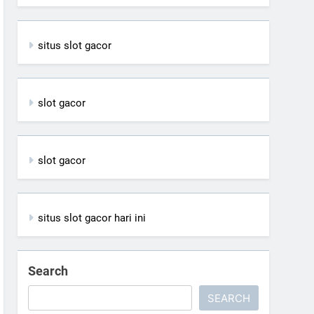
situs slot gacor
slot gacor
slot gacor
situs slot gacor hari ini
Search
SEARCH