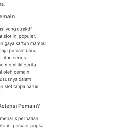
ma.
Pemain
i yang atraktif
slot ini populer.
gan gaya kartun mampu
bagi pemain baru
 atau serius.
g memiliki cerita
i oleh pemain
hususnya dalam
 slot tanpa harus
.
 Retensi Pemain?
 menarik perhatian
etensi pemain jangka