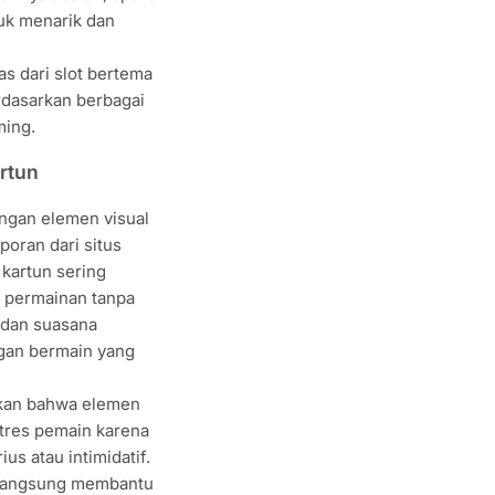
tuk menarik dan
tas dari slot bertema
rdasarkan berbagai
ming.
artun
engan elemen visual
poran dari situs
 kartun sering
i permainan tanpa
u dan suasana
gan bermain yang
tkan bahwa elemen
tres pemain karena
us atau intimidatif.
k langsung membantu