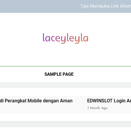
Tips Membuka Link Altern
EDWINSLOT Login Aman melalui 
Panduan Praktis Login Edwinslot Melalui Browser dengan
Hal Penti
ey Leyla
Tips Membuka Link Altern
leksi Fashion Wanita Stylish Di Lacey Leyla.
EDWINSLOT Login Aman melalui 
SAMPLE PAGE
Panduan Praktis Login Edwinslot Melalui Browser dengan
at Mobile dengan Aman
EDWINSLOT Login Aman melalui P
1 Month Ago