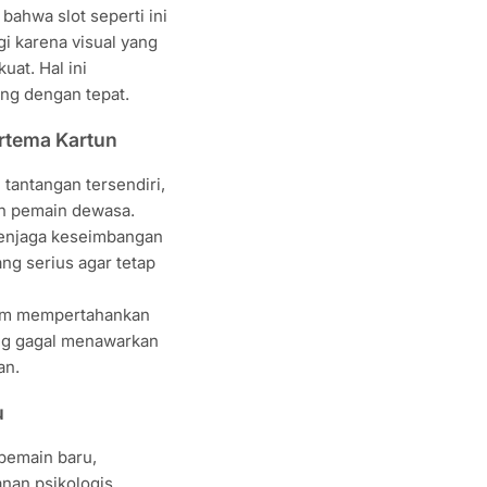
bahwa slot seperti ini
gi karena visual yang
at. Hal ini
ang dengan tepat.
rtema Kartun
tantangan tersendiri,
ian pemain dewasa.
enjaga keseimbangan
ng serius agar tetap
alam mempertahankan
ang gagal menawarkan
an.
u
 pemain baru,
nan psikologis.