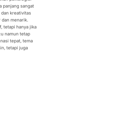
ka panjang sangat
dan kreativitas
 dan menarik.
 tetapi hanya jika
cu namun tetap
nasi tepat, tema
n, tetapi juga