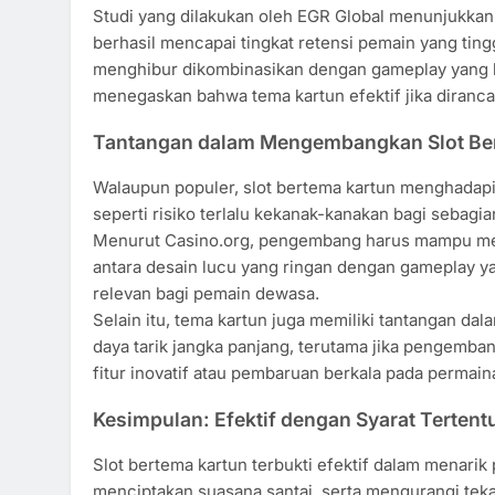
Studi yang dilakukan oleh EGR Global menunjukkan 
berhasil mencapai tingkat retensi pemain yang ting
menghibur dikombinasikan dengan gameplay yang ku
menegaskan bahwa tema kartun efektif jika diranc
Tantangan dalam Mengembangkan Slot Be
Walaupun populer, slot bertema kartun menghadapi 
seperti risiko terlalu kekanak-kanakan bagi sebag
Menurut Casino.org, pengembang harus mampu m
antara desain lucu yang ringan dengan gameplay ya
relevan bagi pemain dewasa.
Selain itu, tema kartun juga memiliki tantangan d
daya tarik jangka panjang, terutama jika pengemb
fitur inovatif atau pembaruan berkala pada permain
Kesimpulan: Efektif dengan Syarat Tertent
Slot bertema kartun terbukti efektif dalam menarik
menciptakan suasana santai, serta mengurangi teka