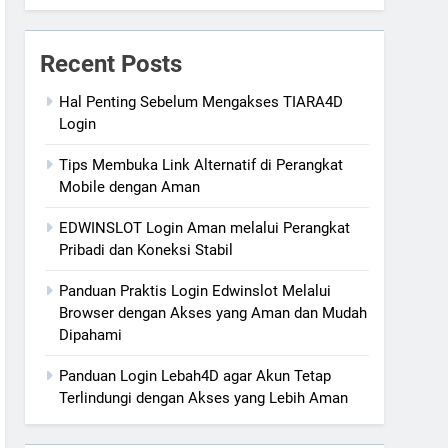
Recent Posts
Hal Penting Sebelum Mengakses TIARA4D
Login
Tips Membuka Link Alternatif di Perangkat
Mobile dengan Aman
EDWINSLOT Login Aman melalui Perangkat
Pribadi dan Koneksi Stabil
Panduan Praktis Login Edwinslot Melalui
Browser dengan Akses yang Aman dan Mudah
Dipahami
Panduan Login Lebah4D agar Akun Tetap
Terlindungi dengan Akses yang Lebih Aman