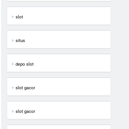
slot
situs
depo slot
slot gacor
slot gacor