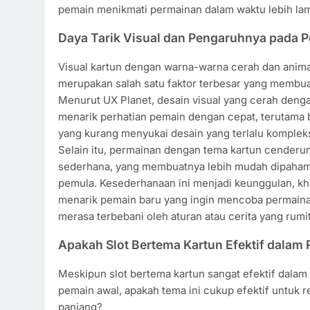
pemain menikmati permainan dalam waktu lebih la
Daya Tarik Visual dan Pengaruhnya pada 
Visual kartun dengan warna-warna cerah dan animas
merupakan salah satu faktor terbesar yang membuat 
Menurut UX Planet, desain visual yang cerah den
menarik perhatian pemain dengan cepat, terutama 
yang kurang menyukai desain yang terlalu kompleks
Selain itu, permainan dengan tema kartun cenderun
sederhana, yang membuatnya lebih mudah dipaham
pemula. Kesederhanaan ini menjadi keunggulan, k
menarik pemain baru yang ingin mencoba permainan
merasa terbebani oleh aturan atau cerita yang rumit
Apakah Slot Bertema Kartun Efektif dalam
Meskipun slot bertema kartun sangat efektif dalam
pemain awal, apakah tema ini cukup efektif untuk r
panjang?