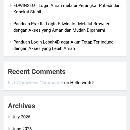
EDWINSLOT Login Aman melalui Perangkat Pribadi dan
Koneksi Stabil
Panduan Praktis Login Edwinslot Melalui Browser
dengan Akses yang Aman dan Mudah Dipahami
Panduan Login Lebah4D agar Akun Tetap Terlindungi
dengan Akses yang Lebih Aman
Recent Comments
A WordPress Commenter
on
Hello world!
Archives
July 2026
June 2026