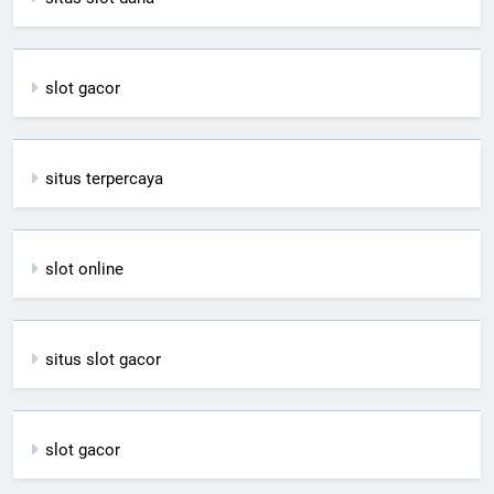
slot gacor
situs terpercaya
slot online
situs slot gacor
slot gacor