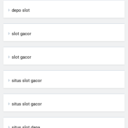
depo slot
slot gacor
slot gacor
situs slot gacor
situs slot gacor
situs slot dana