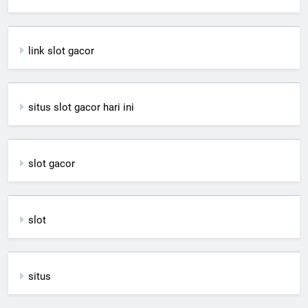
link slot gacor
situs slot gacor hari ini
slot gacor
slot
situs