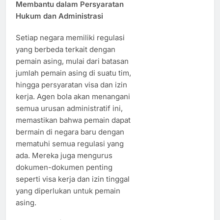
Membantu dalam Persyaratan
Hukum dan Administrasi
Setiap negara memiliki regulasi
yang berbeda terkait dengan
pemain asing, mulai dari batasan
jumlah pemain asing di suatu tim,
hingga persyaratan visa dan izin
kerja. Agen bola akan menangani
semua urusan administratif ini,
memastikan bahwa pemain dapat
bermain di negara baru dengan
mematuhi semua regulasi yang
ada. Mereka juga mengurus
dokumen-dokumen penting
seperti visa kerja dan izin tinggal
yang diperlukan untuk pemain
asing.