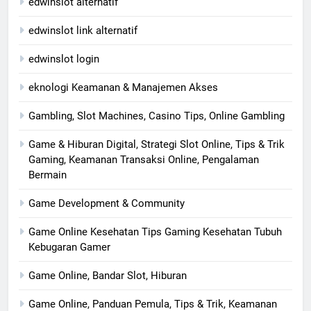
edwinslot alternatif
edwinslot link alternatif
edwinslot login
eknologi Keamanan & Manajemen Akses
Gambling, Slot Machines, Casino Tips, Online Gambling
Game & Hiburan Digital, Strategi Slot Online, Tips & Trik
Gaming, Keamanan Transaksi Online, Pengalaman
Bermain
Game Development & Community
Game Online Kesehatan Tips Gaming Kesehatan Tubuh
Kebugaran Gamer
Game Online, Bandar Slot, Hiburan
Game Online, Panduan Pemula, Tips & Trik, Keamanan