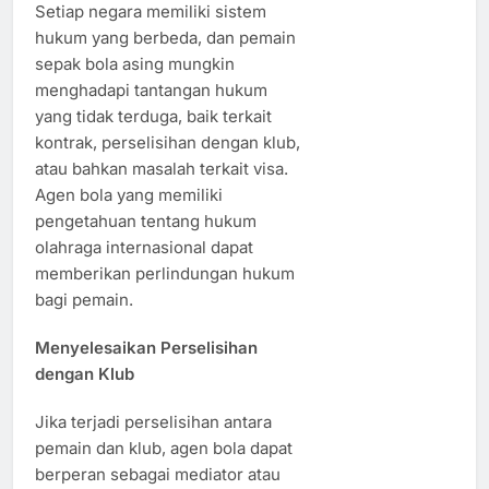
Setiap negara memiliki sistem
hukum yang berbeda, dan pemain
sepak bola asing mungkin
menghadapi tantangan hukum
yang tidak terduga, baik terkait
kontrak, perselisihan dengan klub,
atau bahkan masalah terkait visa.
Agen bola yang memiliki
pengetahuan tentang hukum
olahraga internasional dapat
memberikan perlindungan hukum
bagi pemain.
Menyelesaikan Perselisihan
dengan Klub
Jika terjadi perselisihan antara
pemain dan klub, agen bola dapat
berperan sebagai mediator atau