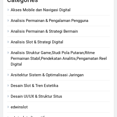
Akses Mobile dan Navigasi Digital
Analisis Permainan & Pengalaman Pengguna
Analisis Permainan & Strategi Bermain
Analisis Slot & Strategi Digital
Analisis Struktur Game,Studi Pola Putaran,Ritme
Permainan Stabil,Pendekatan Analitis,Pengamatan Reel
Digital
Arsitektur Sistem & Optimalisasi Jaringan
Desain Slot & Tren Estetika
Desain UI/UX & Struktur Situs
edwinslot