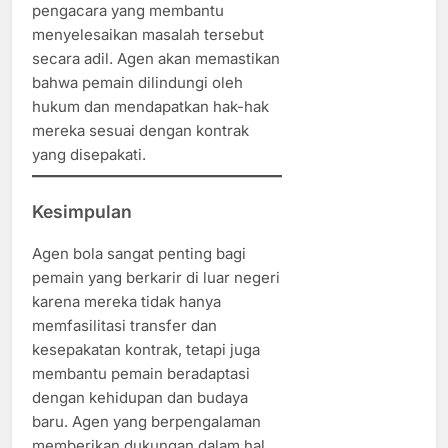
pengacara yang membantu
menyelesaikan masalah tersebut
secara adil. Agen akan memastikan
bahwa pemain dilindungi oleh
hukum dan mendapatkan hak-hak
mereka sesuai dengan kontrak
yang disepakati.
Kesimpulan
Agen bola sangat penting bagi
pemain yang berkarir di luar negeri
karena mereka tidak hanya
memfasilitasi transfer dan
kesepakatan kontrak, tetapi juga
membantu pemain beradaptasi
dengan kehidupan dan budaya
baru. Agen yang berpengalaman
memberikan dukungan dalam hal