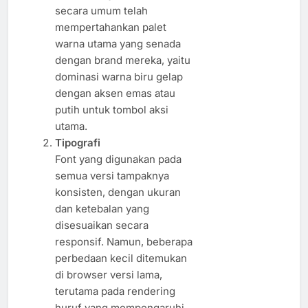
secara umum telah
mempertahankan palet
warna utama yang senada
dengan brand mereka, yaitu
dominasi warna biru gelap
dengan aksen emas atau
putih untuk tombol aksi
utama.
Tipografi
Font yang digunakan pada
semua versi tampaknya
konsisten, dengan ukuran
dan ketebalan yang
disesuaikan secara
responsif. Namun, beberapa
perbedaan kecil ditemukan
di browser versi lama,
terutama pada rendering
huruf yang mempengaruhi