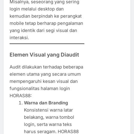
Misalnya, seseorang yang sering
login melalui desktop dan
kemudian berpindah ke perangkat
mobile tetap berharap pengalaman
yang identik dari segi visual dan
interaksi.
Elemen Visual yang Diaudit
Audit dilakukan terhadap beberapa
elemen utama yang secara umum
mempengaruhi kesan visual dan
fungsionalitas halaman login
HORAS88:
Warna dan Branding
Konsistensi warna latar
belakang, warna tombol
login, serta warna teks
harus seragam. HORAS88