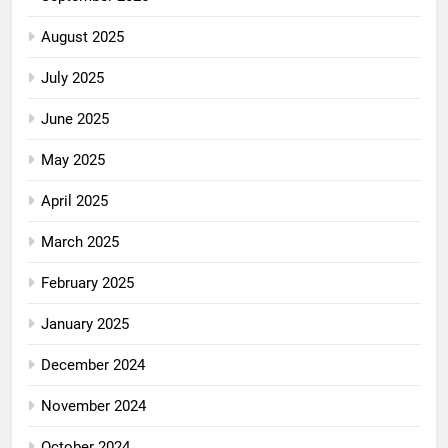
August 2025
July 2025
June 2025
May 2025
April 2025
March 2025
February 2025
January 2025
December 2024
November 2024
October 2024