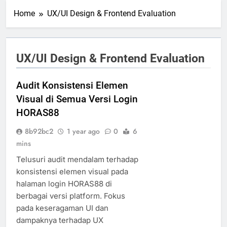
Home
UX/UI Design & Frontend Evaluation
UX/UI Design & Frontend Evaluation
Audit Konsistensi Elemen
Visual di Semua Versi Login
HORAS88
8b92bc2
1 year ago
0
6
mins
Telusuri audit mendalam terhadap
konsistensi elemen visual pada
halaman login HORAS88 di
berbagai versi platform. Fokus
pada keseragaman UI dan
dampaknya terhadap UX