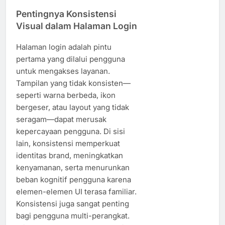
Pentingnya Konsistensi
Visual dalam Halaman Login
Halaman login adalah pintu
pertama yang dilalui pengguna
untuk mengakses layanan.
Tampilan yang tidak konsisten—
seperti warna berbeda, ikon
bergeser, atau layout yang tidak
seragam—dapat merusak
kepercayaan pengguna. Di sisi
lain, konsistensi memperkuat
identitas brand, meningkatkan
kenyamanan, serta menurunkan
beban kognitif pengguna karena
elemen-elemen UI terasa familiar.
Konsistensi juga sangat penting
bagi pengguna multi-perangkat.