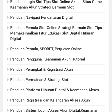
Panduan Login Slot Tips Slot Online Akses Situs Game
Keamanan Akun Strategi Bermain Slot
Panduan Navigasi Pendaftaran Digital
Panduan Pemula Slot Online Strategi Bermain Slot Tips
Memaksimalkan Fitur Edukasi Slot Digital Hiburan
Digital
Panduan Pemula, SBOBET, Perjudian Online
Panduan Pengguna, Keamanan Akun, Tutorial
Panduan Perangkat & Registrasi Akun
Panduan Permainan & Strategi Slot
Panduan Platform Hiburan Digital & Keamanan Akses
Panduan Registrasi dan Kelancaran Akses Akun
Panduan Sistem Login,Akses Akun Digital,Keamanan