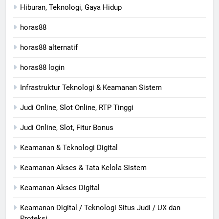
Hiburan, Teknologi, Gaya Hidup
horas88
horas88 alternatif
horas88 login
Infrastruktur Teknologi & Keamanan Sistem
Judi Online, Slot Online, RTP Tinggi
Judi Online, Slot, Fitur Bonus
Keamanan & Teknologi Digital
Keamanan Akses & Tata Kelola Sistem
Keamanan Akses Digital
Keamanan Digital / Teknologi Situs Judi / UX dan
Proteksi