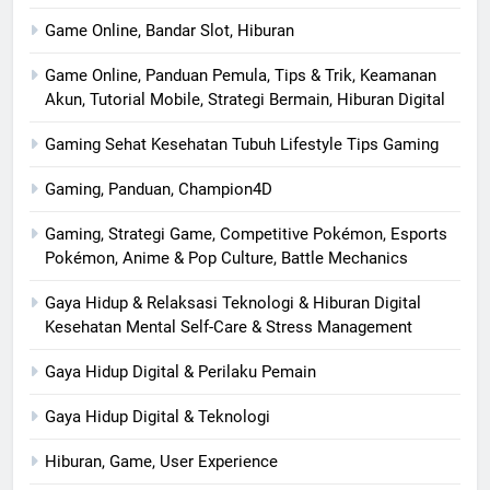
Game Online, Bandar Slot, Hiburan
Game Online, Panduan Pemula, Tips & Trik, Keamanan
Akun, Tutorial Mobile, Strategi Bermain, Hiburan Digital
Gaming Sehat Kesehatan Tubuh Lifestyle Tips Gaming
Gaming, Panduan, Champion4D
Gaming, Strategi Game, Competitive Pokémon, Esports
Pokémon, Anime & Pop Culture, Battle Mechanics
Gaya Hidup & Relaksasi Teknologi & Hiburan Digital
Kesehatan Mental Self-Care & Stress Management
Gaya Hidup Digital & Perilaku Pemain
Gaya Hidup Digital & Teknologi
Hiburan, Game, User Experience