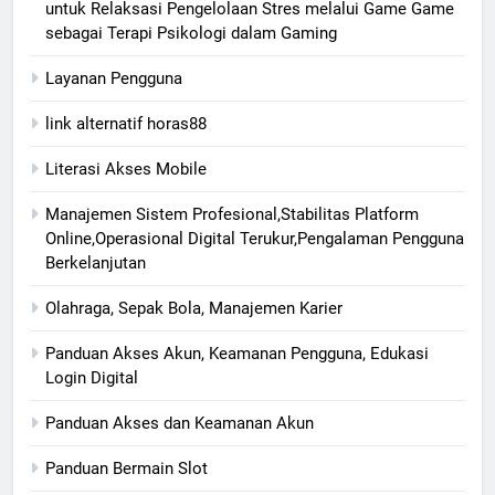
untuk Relaksasi Pengelolaan Stres melalui Game Game
sebagai Terapi Psikologi dalam Gaming
Layanan Pengguna
link alternatif horas88
Literasi Akses Mobile
Manajemen Sistem Profesional,Stabilitas Platform
Online,Operasional Digital Terukur,Pengalaman Pengguna
Berkelanjutan
Olahraga, Sepak Bola, Manajemen Karier
Panduan Akses Akun, Keamanan Pengguna, Edukasi
Login Digital
Panduan Akses dan Keamanan Akun
Panduan Bermain Slot