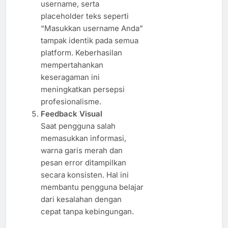
username, serta
placeholder teks seperti
“Masukkan username Anda”
tampak identik pada semua
platform. Keberhasilan
mempertahankan
keseragaman ini
meningkatkan persepsi
profesionalisme.
Feedback Visual
Saat pengguna salah
memasukkan informasi,
warna garis merah dan
pesan error ditampilkan
secara konsisten. Hal ini
membantu pengguna belajar
dari kesalahan dengan
cepat tanpa kebingungan.