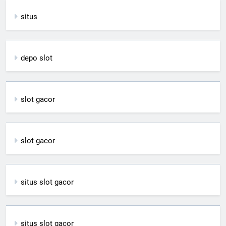
situs
depo slot
slot gacor
slot gacor
situs slot gacor
situs slot gacor