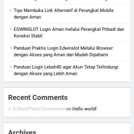
Tips Membuka Link Alternatif di Perangkat Mobile
dengan Aman
EDWINSLOT Login Aman melalui Perangkat Pribadi dan
Koneksi Stabil
Panduan Praktis Login Edwinslot Melalui Browser
dengan Akses yang Aman dan Mudah Dipahami
Panduan Login Lebah4D agar Akun Tetap Terlindungi
dengan Akses yang Lebih Aman
Recent Comments
A WordPress Commenter
on
Hello world!
Archives