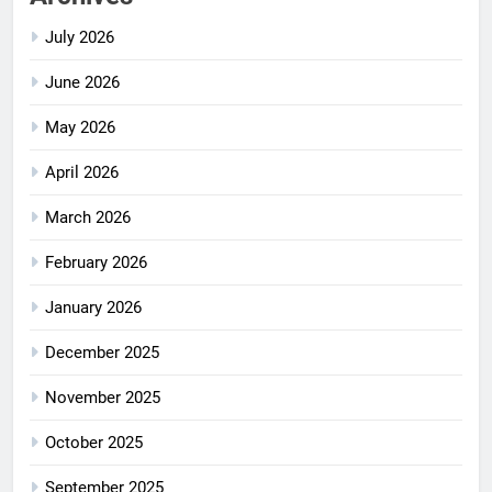
July 2026
June 2026
May 2026
April 2026
March 2026
February 2026
January 2026
December 2025
November 2025
October 2025
September 2025