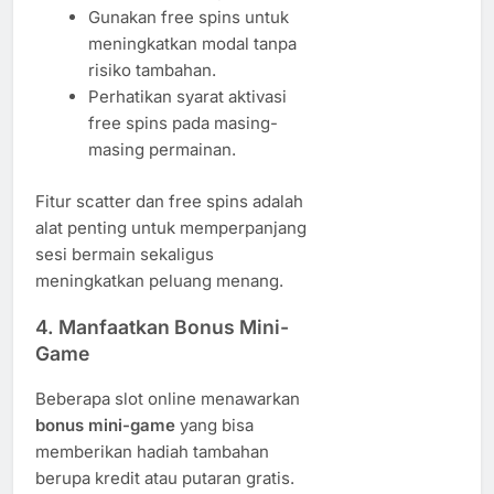
Gunakan free spins untuk
meningkatkan modal tanpa
risiko tambahan.
Perhatikan syarat aktivasi
free spins pada masing-
masing permainan.
Fitur scatter dan free spins adalah
alat penting untuk memperpanjang
sesi bermain sekaligus
meningkatkan peluang menang.
4. Manfaatkan Bonus Mini-
Game
Beberapa slot online menawarkan
bonus mini-game
yang bisa
memberikan hadiah tambahan
berupa kredit atau putaran gratis.