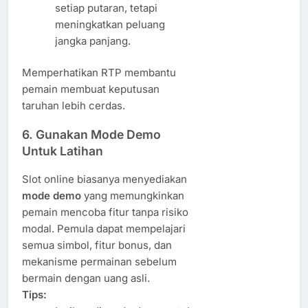
setiap putaran, tetapi
meningkatkan peluang
jangka panjang.
Memperhatikan RTP membantu
pemain membuat keputusan
taruhan lebih cerdas.
6. Gunakan Mode Demo
Untuk Latihan
Slot online biasanya menyediakan
mode demo
yang memungkinkan
pemain mencoba fitur tanpa risiko
modal. Pemula dapat mempelajari
semua simbol, fitur bonus, dan
mekanisme permainan sebelum
bermain dengan uang asli.
Tips: