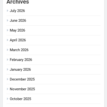
Archives
July 2026
June 2026
May 2026
April 2026
March 2026
February 2026
January 2026
December 2025
November 2025
October 2025