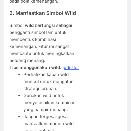
pada pola kemenangan.
2. Manfaatkan Simbol Wild
Simbol
wild
berfungsi sebagai
pengganti simbol lain untuk
membentuk kombinasi
kemenangan. Fitur ini sangat
membantu untuk meningkatkan
peluang menang.
Tips menggunakan wild:
judi slot
Perhatikan kapan wild
muncul untuk mengatur
strategi taruhan.
Gunakan wild untuk
menyelesaikan kombinasi
yang hampir menang.
Jangan tergesa-gesa,
manfaatkan momen wild
secara optimal.