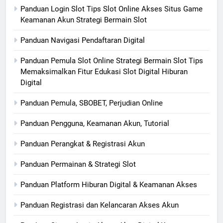
Panduan Login Slot Tips Slot Online Akses Situs Game
Keamanan Akun Strategi Bermain Slot
Panduan Navigasi Pendaftaran Digital
Panduan Pemula Slot Online Strategi Bermain Slot Tips
Memaksimalkan Fitur Edukasi Slot Digital Hiburan
Digital
Panduan Pemula, SBOBET, Perjudian Online
Panduan Pengguna, Keamanan Akun, Tutorial
Panduan Perangkat & Registrasi Akun
Panduan Permainan & Strategi Slot
Panduan Platform Hiburan Digital & Keamanan Akses
Panduan Registrasi dan Kelancaran Akses Akun