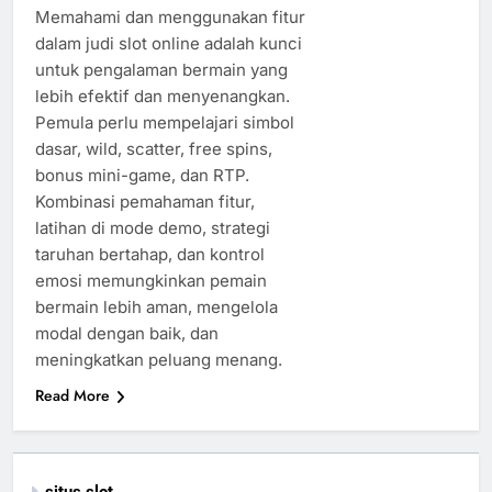
Memahami dan menggunakan fitur
dalam judi slot online adalah kunci
untuk pengalaman bermain yang
lebih efektif dan menyenangkan.
Pemula perlu mempelajari simbol
dasar, wild, scatter, free spins,
bonus mini-game, dan RTP.
Kombinasi pemahaman fitur,
latihan di mode demo, strategi
taruhan bertahap, dan kontrol
emosi memungkinkan pemain
bermain lebih aman, mengelola
modal dengan baik, dan
meningkatkan peluang menang.
Read More