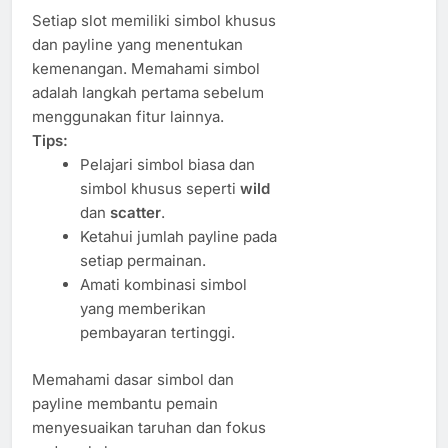
Setiap slot memiliki simbol khusus
dan payline yang menentukan
kemenangan. Memahami simbol
adalah langkah pertama sebelum
menggunakan fitur lainnya.
Tips:
Pelajari simbol biasa dan
simbol khusus seperti
wild
dan
scatter
.
Ketahui jumlah payline pada
setiap permainan.
Amati kombinasi simbol
yang memberikan
pembayaran tertinggi.
Memahami dasar simbol dan
payline membantu pemain
menyesuaikan taruhan dan fokus