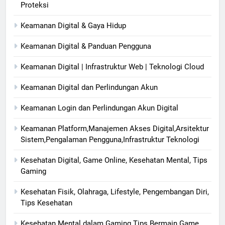
Proteksi
Keamanan Digital & Gaya Hidup
Keamanan Digital & Panduan Pengguna
Keamanan Digital | Infrastruktur Web | Teknologi Cloud
Keamanan Digital dan Perlindungan Akun
Keamanan Login dan Perlindungan Akun Digital
Keamanan Platform,Manajemen Akses Digital,Arsitektur
Sistem,Pengalaman Pengguna,Infrastruktur Teknologi
Kesehatan Digital, Game Online, Kesehatan Mental, Tips
Gaming
Kesehatan Fisik, Olahraga, Lifestyle, Pengembangan Diri,
Tips Kesehatan
Kesehatan Mental dalam Gaming Tips Bermain Game