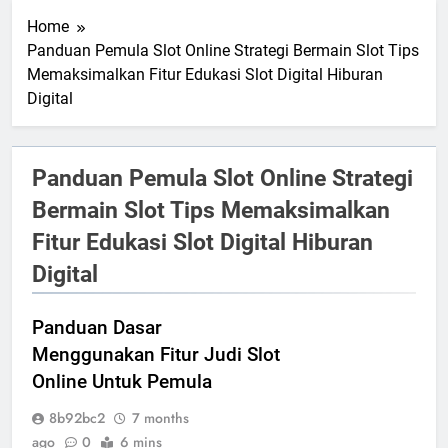
Home
Panduan Pemula Slot Online Strategi Bermain Slot Tips
Memaksimalkan Fitur Edukasi Slot Digital Hiburan
Digital
Panduan Pemula Slot Online Strategi
Bermain Slot Tips Memaksimalkan
Fitur Edukasi Slot Digital Hiburan
Digital
Panduan Dasar
Menggunakan Fitur Judi Slot
Online Untuk Pemula
8b92bc2
7 months
ago
0
6 mins