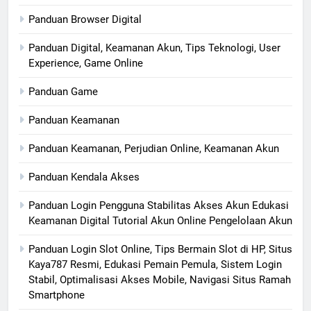
Panduan Browser Digital
Panduan Digital, Keamanan Akun, Tips Teknologi, User
Experience, Game Online
Panduan Game
Panduan Keamanan
Panduan Keamanan, Perjudian Online, Keamanan Akun
Panduan Kendala Akses
Panduan Login Pengguna Stabilitas Akses Akun Edukasi
Keamanan Digital Tutorial Akun Online Pengelolaan Akun
Panduan Login Slot Online, Tips Bermain Slot di HP, Situs
Kaya787 Resmi, Edukasi Pemain Pemula, Sistem Login
Stabil, Optimalisasi Akses Mobile, Navigasi Situs Ramah
Smartphone