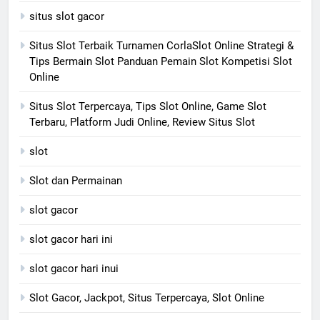
situs slot gacor
Situs Slot Terbaik Turnamen CorlaSlot Online Strategi &
Tips Bermain Slot Panduan Pemain Slot Kompetisi Slot
Online
Situs Slot Terpercaya, Tips Slot Online, Game Slot
Terbaru, Platform Judi Online, Review Situs Slot
slot
Slot dan Permainan
slot gacor
slot gacor hari ini
slot gacor hari inui
Slot Gacor, Jackpot, Situs Terpercaya, Slot Online