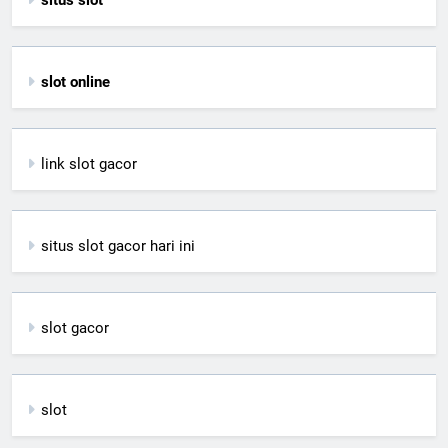
situs slot
slot online
link slot gacor
situs slot gacor hari ini
slot gacor
slot