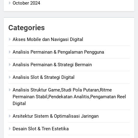
October 2024
Categories
Akses Mobile dan Navigasi Digital
Analisis Permainan & Pengalaman Pengguna
Analisis Permainan & Strategi Bermain
Analisis Slot & Strategi Digital
Analisis Struktur Game,Studi Pola Putaran,Ritme
Permainan Stabil,Pendekatan Analitis,Pengamatan Reel
Digital
Arsitektur Sistem & Optimalisasi Jaringan
Desain Slot & Tren Estetika