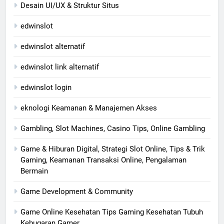
Desain UI/UX & Struktur Situs
edwinslot
edwinslot alternatif
edwinslot link alternatif
edwinslot login
eknologi Keamanan & Manajemen Akses
Gambling, Slot Machines, Casino Tips, Online Gambling
Game & Hiburan Digital, Strategi Slot Online, Tips & Trik
Gaming, Keamanan Transaksi Online, Pengalaman
Bermain
Game Development & Community
Game Online Kesehatan Tips Gaming Kesehatan Tubuh
Kebugaran Gamer