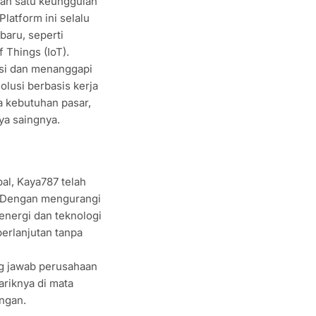
alah satu keunggulan
latform ini selalu
baru, seperti
 Things (IoT).
ksi dan menanggapi
olusi berbasis kerja
a kebutuhan pasar,
a saingnya.
bal, Kaya787 telah
. Dengan mengurangi
energi dan teknologi
erlanjutan tanpa
g jawab perusahaan
ariknya di mata
ngan.