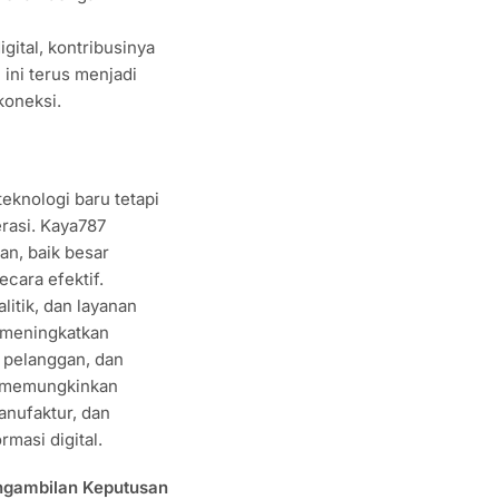
gital, kontribusinya
 ini terus menjadi
koneksi.
teknologi baru tetapi
rasi. Kaya787
an, baik besar
ecara efektif.
litik, dan layanan
 meningkatkan
 pelanggan, dan
h memungkinkan
anufaktur, dan
masi digital.
ngambilan Keputusan