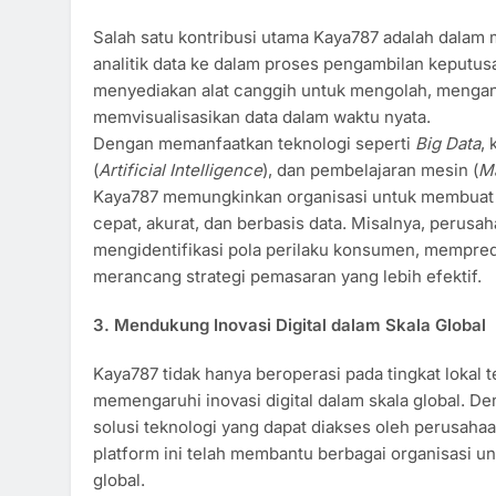
Salah satu kontribusi utama Kaya787 adalah dalam
analitik data ke dalam proses pengambilan keputusa
menyediakan alat canggih untuk mengolah, mengana
memvisualisasikan data dalam waktu nyata.
Dengan memanfaatkan teknologi seperti
Big Data
,
(
Artificial Intelligence
), dan pembelajaran mesin (
Ma
Kaya787 memungkinkan organisasi untuk membuat 
cepat, akurat, dan berbasis data. Misalnya, perusa
mengidentifikasi pola perilaku konsumen, mempredi
merancang strategi pemasaran yang lebih efektif.
3. Mendukung Inovasi Digital dalam Skala Global
Kaya787 tidak hanya beroperasi pada tingkat lokal t
memengaruhi inovasi digital dalam skala global. 
solusi teknologi yang dapat diakses oleh perusahaa
platform ini telah membantu berbagai organisasi un
global.