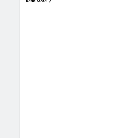
Read More