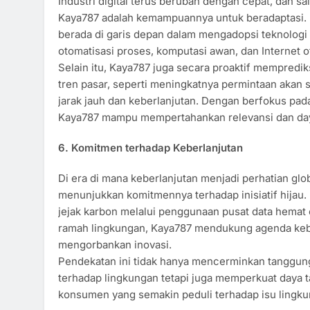
Industri digital terus berubah dengan cepat, dan s
Kaya787 adalah kemampuannya untuk beradaptasi. P
berada di garis depan dalam mengadopsi teknologi 
otomatisasi proses, komputasi awan, dan Internet of
Selain itu, Kaya787 juga secara proaktif mempredi
tren pasar, seperti meningkatnya permintaan akan s
jarak jauh dan keberlanjutan. Dengan berfokus pad
Kaya787 mampu mempertahankan relevansi dan day
6. Komitmen terhadap Keberlanjutan
Di era di mana keberlanjutan menjadi perhatian glo
menunjukkan komitmennya terhadap inisiatif hijau
jejak karbon melalui penggunaan pusat data hemat 
ramah lingkungan, Kaya787 mendukung agenda keb
mengorbankan inovasi.
Pendekatan ini tidak hanya mencerminkan tanggun
terhadap lingkungan tetapi juga memperkuat daya t
konsumen yang semakin peduli terhadap isu lingku