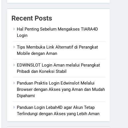
Recent Posts
Hal Penting Sebelum Mengakses TIARA4D
Login
Tips Membuka Link Alternatif di Perangkat
Mobile dengan Aman
EDWINSLOT Login Aman melalui Perangkat
Pribadi dan Koneksi Stabil
Panduan Praktis Login Edwinslot Melalui
Browser dengan Akses yang Aman dan Mudah
Dipahami
Panduan Login Lebah4D agar Akun Tetap
Terlindungi dengan Akses yang Lebih Aman