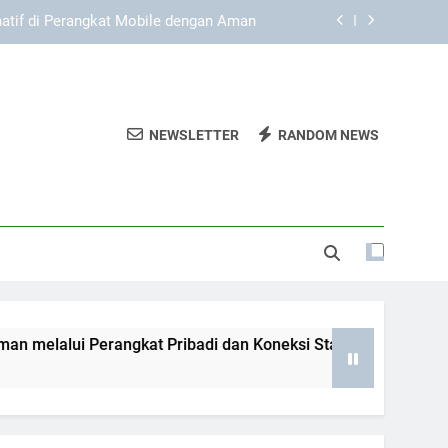
atif di Perangkat Mobile dengan Aman
Perangkat Pribadi dan Koneksi Stabil
 Akses yang Aman dan Mudah Dipahami
NEWSLETTER
RANDOM NEWS
ng Sebelum Mengakses TIARA4D Login
atif di Perangkat Mobile dengan Aman
Perangkat Pribadi dan Koneksi Stabil
 Akses yang Aman dan Mudah Dipahami
erangkat Pribadi dan Koneksi Stabil
Panduan Praktis 
2 Months Ago