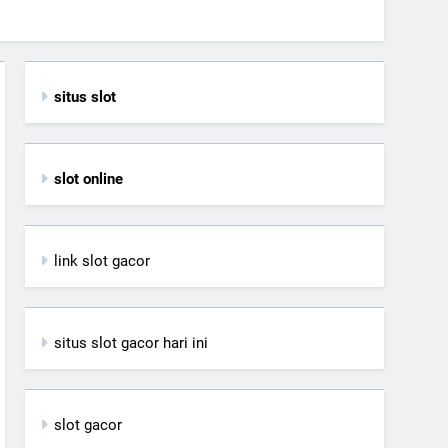
situs slot
slot online
link slot gacor
situs slot gacor hari ini
slot gacor