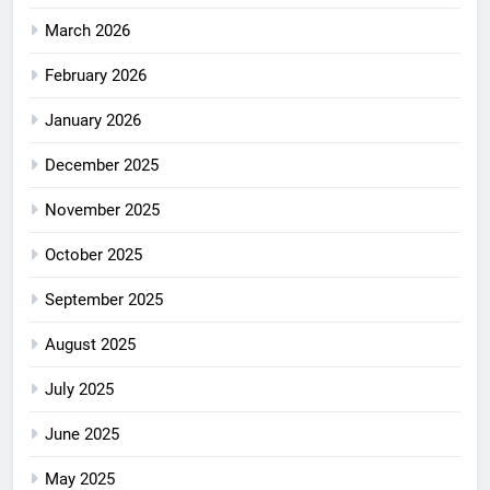
March 2026
February 2026
January 2026
December 2025
November 2025
October 2025
September 2025
August 2025
July 2025
June 2025
May 2025