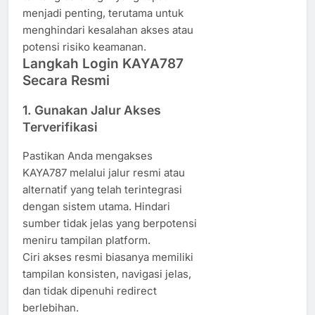
menjadi penting, terutama untuk
menghindari kesalahan akses atau
potensi risiko keamanan.
Langkah Login KAYA787
Secara Resmi
1. Gunakan Jalur Akses
Terverifikasi
Pastikan Anda mengakses
KAYA787 melalui jalur resmi atau
alternatif yang telah terintegrasi
dengan sistem utama. Hindari
sumber tidak jelas yang berpotensi
meniru tampilan platform.
Ciri akses resmi biasanya memiliki
tampilan konsisten, navigasi jelas,
dan tidak dipenuhi redirect
berlebihan.