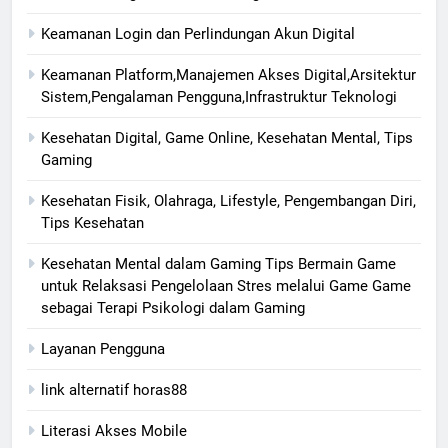
Keamanan Login dan Perlindungan Akun Digital
Keamanan Platform,Manajemen Akses Digital,Arsitektur
Sistem,Pengalaman Pengguna,Infrastruktur Teknologi
Kesehatan Digital, Game Online, Kesehatan Mental, Tips
Gaming
Kesehatan Fisik, Olahraga, Lifestyle, Pengembangan Diri,
Tips Kesehatan
Kesehatan Mental dalam Gaming Tips Bermain Game
untuk Relaksasi Pengelolaan Stres melalui Game Game
sebagai Terapi Psikologi dalam Gaming
Layanan Pengguna
link alternatif horas88
Literasi Akses Mobile