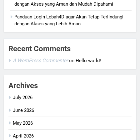
dengan Akses yang Aman dan Mudah Dipahami
Panduan Login Lebah4D agar Akun Tetap Terlindungi
dengan Akses yang Lebih Aman
Recent Comments
A WordPress Commenter
on
Hello world!
Archives
July 2026
June 2026
May 2026
April 2026