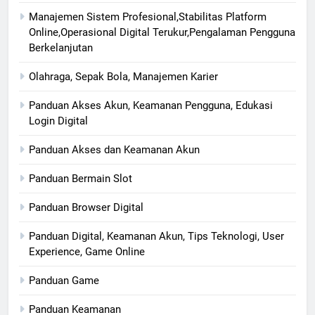
Manajemen Sistem Profesional,Stabilitas Platform
Online,Operasional Digital Terukur,Pengalaman Pengguna
Berkelanjutan
Olahraga, Sepak Bola, Manajemen Karier
Panduan Akses Akun, Keamanan Pengguna, Edukasi
Login Digital
Panduan Akses dan Keamanan Akun
Panduan Bermain Slot
Panduan Browser Digital
Panduan Digital, Keamanan Akun, Tips Teknologi, User
Experience, Game Online
Panduan Game
Panduan Keamanan