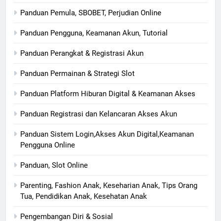
Panduan Pemula, SBOBET, Perjudian Online
Panduan Pengguna, Keamanan Akun, Tutorial
Panduan Perangkat & Registrasi Akun
Panduan Permainan & Strategi Slot
Panduan Platform Hiburan Digital & Keamanan Akses
Panduan Registrasi dan Kelancaran Akses Akun
Panduan Sistem Login,Akses Akun Digital,Keamanan
Pengguna Online
Panduan, Slot Online
Parenting, Fashion Anak, Keseharian Anak, Tips Orang
Tua, Pendidikan Anak, Kesehatan Anak
Pengembangan Diri & Sosial