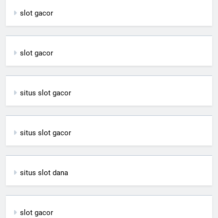
slot gacor
slot gacor
situs slot gacor
situs slot gacor
situs slot dana
slot gacor