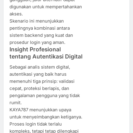
digunakan untuk mempertahankan
akses.
Skenario ini menunjukkan
pentingnya kombinasi antara
sistem backend yang kuat dan
prosedur login yang aman.
Insight Profesional
tentang Autentikasi Digital
Sebagai analis sistem digital,
autentikasi yang baik harus
memenuhi tiga prinsip: validasi
cepat, proteksi berlapis, dan
pengalaman pengguna yang tidak
rumit.
KAYA787 menunjukkan upaya
untuk menyeimbangkan ketiganya.
Proses login tidak terlalu
kompleks, tetapi tetap dilengkapi