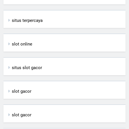
situs terpercaya
slot online
situs slot gacor
slot gacor
slot gacor