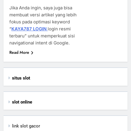
Jika Anda ingin, saya juga bisa
membuat versi artikel yang lebih
fokus pada optimasi keyword
“
KAYA787 LOGIN
login resmi
terbaru” untuk memperkuat sisi
navigational intent di Google.
Read More
situs slot
slot online
link slot gacor