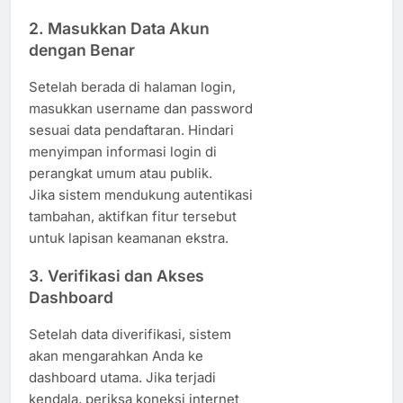
2. Masukkan Data Akun
dengan Benar
Setelah berada di halaman login,
masukkan username dan password
sesuai data pendaftaran. Hindari
menyimpan informasi login di
perangkat umum atau publik.
Jika sistem mendukung autentikasi
tambahan, aktifkan fitur tersebut
untuk lapisan keamanan ekstra.
3. Verifikasi dan Akses
Dashboard
Setelah data diverifikasi, sistem
akan mengarahkan Anda ke
dashboard utama. Jika terjadi
kendala, periksa koneksi internet