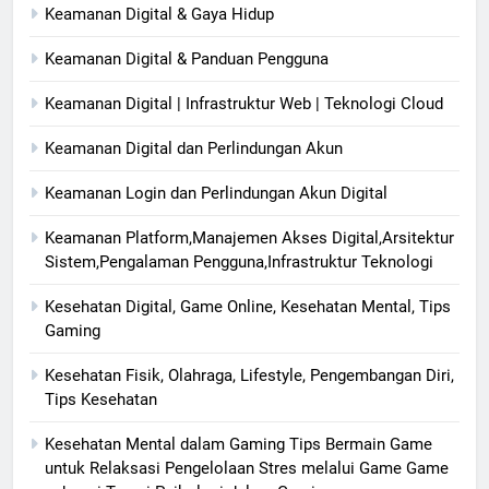
Keamanan Digital & Gaya Hidup
Keamanan Digital & Panduan Pengguna
Keamanan Digital | Infrastruktur Web | Teknologi Cloud
Keamanan Digital dan Perlindungan Akun
Keamanan Login dan Perlindungan Akun Digital
Keamanan Platform,Manajemen Akses Digital,Arsitektur
Sistem,Pengalaman Pengguna,Infrastruktur Teknologi
Kesehatan Digital, Game Online, Kesehatan Mental, Tips
Gaming
Kesehatan Fisik, Olahraga, Lifestyle, Pengembangan Diri,
Tips Kesehatan
Kesehatan Mental dalam Gaming Tips Bermain Game
untuk Relaksasi Pengelolaan Stres melalui Game Game