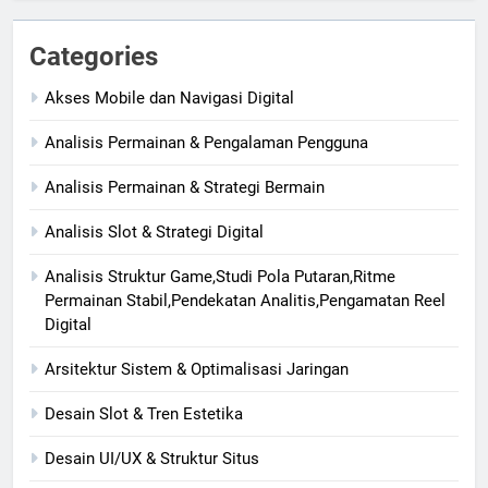
Categories
Akses Mobile dan Navigasi Digital
Analisis Permainan & Pengalaman Pengguna
Analisis Permainan & Strategi Bermain
Analisis Slot & Strategi Digital
Analisis Struktur Game,Studi Pola Putaran,Ritme
Permainan Stabil,Pendekatan Analitis,Pengamatan Reel
Digital
Arsitektur Sistem & Optimalisasi Jaringan
Desain Slot & Tren Estetika
Desain UI/UX & Struktur Situs