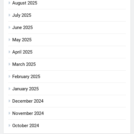
August 2025
July 2025
June 2025
May 2025
April 2025
March 2025
February 2025
January 2025
December 2024
November 2024
October 2024