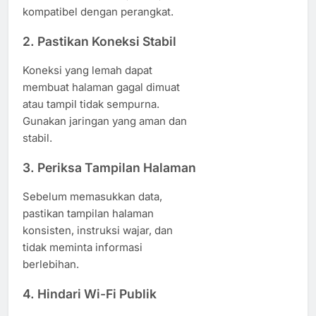
kompatibel dengan perangkat.
2. Pastikan Koneksi Stabil
Koneksi yang lemah dapat
membuat halaman gagal dimuat
atau tampil tidak sempurna.
Gunakan jaringan yang aman dan
stabil.
3. Periksa Tampilan Halaman
Sebelum memasukkan data,
pastikan tampilan halaman
konsisten, instruksi wajar, dan
tidak meminta informasi
berlebihan.
4. Hindari Wi-Fi Publik