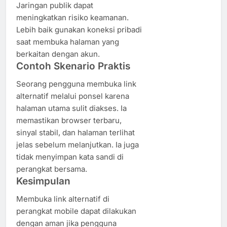
Jaringan publik dapat
meningkatkan risiko keamanan.
Lebih baik gunakan koneksi pribadi
saat membuka halaman yang
berkaitan dengan akun.
Contoh Skenario Praktis
Seorang pengguna membuka link
alternatif melalui ponsel karena
halaman utama sulit diakses. Ia
memastikan browser terbaru,
sinyal stabil, dan halaman terlihat
jelas sebelum melanjutkan. Ia juga
tidak menyimpan kata sandi di
perangkat bersama.
Kesimpulan
Membuka link alternatif di
perangkat mobile dapat dilakukan
dengan aman jika pengguna