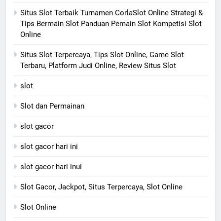
Situs Slot Terbaik Turnamen CorlaSlot Online Strategi &
Tips Bermain Slot Panduan Pemain Slot Kompetisi Slot
Online
Situs Slot Terpercaya, Tips Slot Online, Game Slot
Terbaru, Platform Judi Online, Review Situs Slot
slot
Slot dan Permainan
slot gacor
slot gacor hari ini
slot gacor hari inui
Slot Gacor, Jackpot, Situs Terpercaya, Slot Online
Slot Online