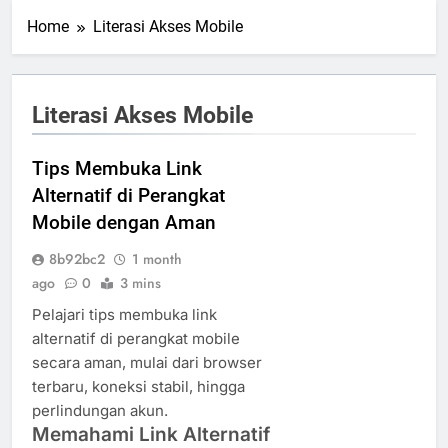
Home
Literasi Akses Mobile
Literasi Akses Mobile
Tips Membuka Link
Alternatif di Perangkat
Mobile dengan Aman
8b92bc2
1 month
ago
0
3 mins
Pelajari tips membuka link
alternatif di perangkat mobile
secara aman, mulai dari browser
terbaru, koneksi stabil, hingga
perlindungan akun.
Memahami Link Alternatif