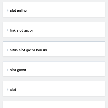
slot online
link slot gacor
situs slot gacor hari ini
slot gacor
slot