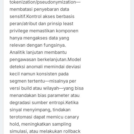
tokenization/pseudonymization—
membatasi penyebaran data
sensitif.Kontrol akses berbasis
peran/atribut dan prinsip least
privilege memastikan komponen
hanya mengakses data yang
relevan dengan fungsinya.
Analitik lanjutan membantu
pengawasan berkelanjutan.Model
deteksi anomali memindai deviasi
kecil namun konsisten pada
segmen tertentu—misalnya per
versi build atau wilayah—yang bisa
menandakan bias parameter atau
degradasi sumber entropi.Ketika
sinyal menyimpang, tindakan
terotomasi dapat memicu canary
hold, meningkatkan sampling
simulasi, atau melakukan rollback