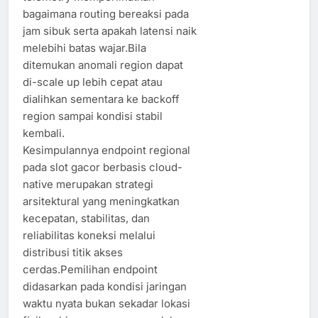
bagaimana routing bereaksi pada
jam sibuk serta apakah latensi naik
melebihi batas wajar.Bila
ditemukan anomali region dapat
di-scale up lebih cepat atau
dialihkan sementara ke backoff
region sampai kondisi stabil
kembali.
Kesimpulannya endpoint regional
pada slot gacor berbasis cloud-
native merupakan strategi
arsitektural yang meningkatkan
kecepatan, stabilitas, dan
reliabilitas koneksi melalui
distribusi titik akses
cerdas.Pemilihan endpoint
didasarkan pada kondisi jaringan
waktu nyata bukan sekadar lokasi