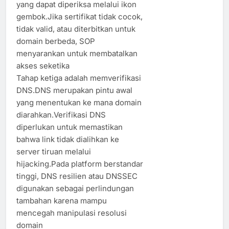
yang dapat diperiksa melalui ikon
gembok.Jika sertifikat tidak cocok,
tidak valid, atau diterbitkan untuk
domain berbeda, SOP
menyarankan untuk membatalkan
akses seketika
Tahap ketiga adalah memverifikasi
DNS.DNS merupakan pintu awal
yang menentukan ke mana domain
diarahkan.Verifikasi DNS
diperlukan untuk memastikan
bahwa link tidak dialihkan ke
server tiruan melalui
hijacking.Pada platform berstandar
tinggi, DNS resilien atau DNSSEC
digunakan sebagai perlindungan
tambahan karena mampu
mencegah manipulasi resolusi
domain