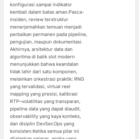
konfigurasi sampai indikator
kembali dalam batas aman.Pasca-
insiden, review terstruktur
menerjemahkan temuan menjadi
perbaikan permanen pada pipeline,
pengujian, maupun dokumentasi.
Akhirnya, arsitektur data dan
algoritma di balik slot modern
menunjukkan bahwa keandalan
tidak lahir dari satu komponen,
melainkan orkestrasi praktik: RNG
yang tervalidasi, virtual reel
mapping yang presisi, kalibrasi
RTP–volatilitas yang transparan,
pipeline data yang dapat diaudit,
observability yang kaya konteks,
dan disiplin DevSecOps yang
konsisten.Ketika semua pilar ini
dijalankan selaras, angka yang