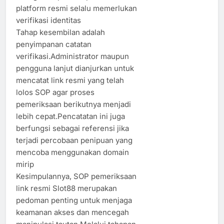
platform resmi selalu memerlukan
verifikasi identitas
Tahap kesembilan adalah
penyimpanan catatan
verifikasi.Administrator maupun
pengguna lanjut dianjurkan untuk
mencatat link resmi yang telah
lolos SOP agar proses
pemeriksaan berikutnya menjadi
lebih cepat.Pencatatan ini juga
berfungsi sebagai referensi jika
terjadi percobaan penipuan yang
mencoba menggunakan domain
mirip
Kesimpulannya, SOP pemeriksaan
link resmi Slot88 merupakan
pedoman penting untuk menjaga
keamanan akses dan mencegah