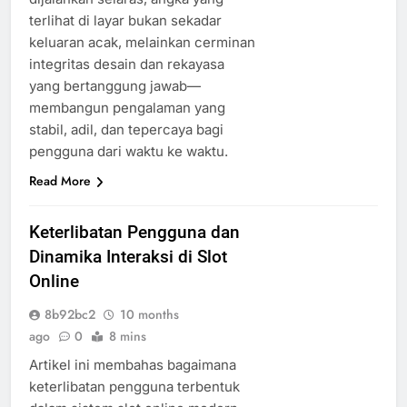
terlihat di layar bukan sekadar
keluaran acak, melainkan cerminan
integritas desain dan rekayasa
yang bertanggung jawab—
membangun pengalaman yang
stabil, adil, dan tepercaya bagi
pengguna dari waktu ke waktu.
Read More
Keterlibatan Pengguna dan
Dinamika Interaksi di Slot
Online
8b92bc2
10 months
ago
0
8 mins
Artikel ini membahas bagaimana
keterlibatan pengguna terbentuk