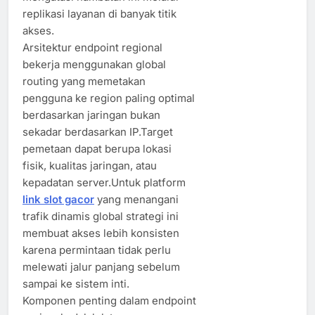
replikasi layanan di banyak titik
akses.
Arsitektur endpoint regional
bekerja menggunakan global
routing yang memetakan
pengguna ke region paling optimal
berdasarkan jaringan bukan
sekadar berdasarkan IP.Target
pemetaan dapat berupa lokasi
fisik, kualitas jaringan, atau
kepadatan server.Untuk platform
link slot gacor
yang menangani
trafik dinamis global strategi ini
membuat akses lebih konsisten
karena permintaan tidak perlu
melewati jalur panjang sebelum
sampai ke sistem inti.
Komponen penting dalam endpoint