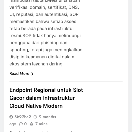
manipulasi tautan.Melalui tahapan
verifikasi domain, sertifikat, DNS,
UI, reputasi, dan autentikasi, SOP
memastikan bahwa setiap akses
tetap berada pada infrastruktur
resmi.SOP tidak hanya melindungi
pengguna dari phishing dan
spoofing, tetapi juga meningkatkan
disiplin keamanan digital dalam
ekosistem layanan daring
Read More
Endpoint Regional untuk Slot
Gacor dalam Infrastruktur
Cloud-Native Modern
8b92bc2
9 months
ago
0
7 mins