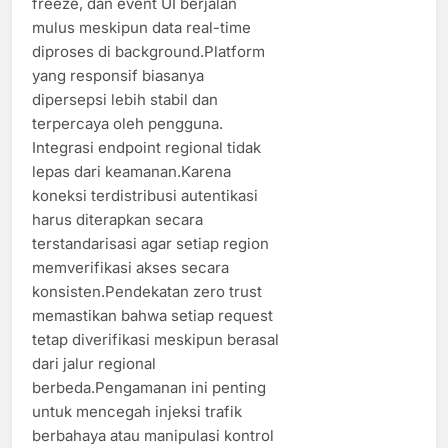
freeze, dan event UI berjalan
mulus meskipun data real-time
diproses di background.Platform
yang responsif biasanya
dipersepsi lebih stabil dan
terpercaya oleh pengguna.
Integrasi endpoint regional tidak
lepas dari keamanan.Karena
koneksi terdistribusi autentikasi
harus diterapkan secara
terstandarisasi agar setiap region
memverifikasi akses secara
konsisten.Pendekatan zero trust
memastikan bahwa setiap request
tetap diverifikasi meskipun berasal
dari jalur regional
berbeda.Pengamanan ini penting
untuk mencegah injeksi trafik
berbahaya atau manipulasi kontrol