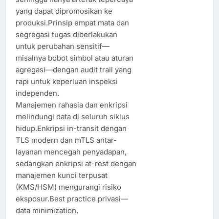
yang dapat dipromosikan ke
produksi.Prinsip empat mata dan
segregasi tugas diberlakukan
untuk perubahan sensitif—
misalnya bobot simbol atau aturan
agregasi—dengan audit trail yang
rapi untuk keperluan inspeksi
independen.
Manajemen rahasia dan enkripsi
melindungi data di seluruh siklus
hidup.Enkripsi in-transit dengan
TLS modern dan mTLS antar-
layanan mencegah penyadapan,
sedangkan enkripsi at-rest dengan
manajemen kunci terpusat
(KMS/HSM) mengurangi risiko
eksposur.Best practice privasi—
data minimization,