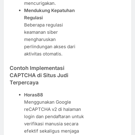
mencurigakan.
Mendukung Kepatuhan
Regulasi
Beberapa regulasi
keamanan siber
mengharuskan
perlindungan akses dari
aktivitas otomatis.
Contoh Implementasi
CAPTCHA di Situs Judi
Terpercaya
Horas88
Menggunakan Google
reCAPTCHA v2 di halaman
login dan pendaftaran untuk
verifikasi manusia secara
efektif sekaligus menjaga