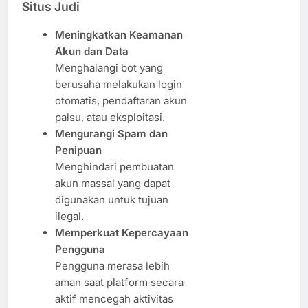
Situs Judi
Meningkatkan Keamanan
Akun dan Data
Menghalangi bot yang
berusaha melakukan login
otomatis, pendaftaran akun
palsu, atau eksploitasi.
Mengurangi Spam dan
Penipuan
Menghindari pembuatan
akun massal yang dapat
digunakan untuk tujuan
ilegal.
Memperkuat Kepercayaan
Pengguna
Pengguna merasa lebih
aman saat platform secara
aktif mencegah aktivitas