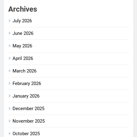
Archives
July 2026
June 2026
May 2026
April 2026
March 2026
February 2026
January 2026
December 2025
November 2025
October 2025