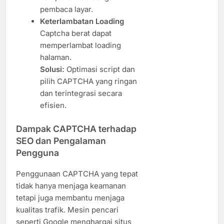
pembaca layar.
Keterlambatan Loading
Captcha berat dapat
memperlambat loading
halaman.
Solusi:
Optimasi script dan
pilih CAPTCHA yang ringan
dan terintegrasi secara
efisien.
Dampak CAPTCHA terhadap
SEO dan Pengalaman
Pengguna
Penggunaan CAPTCHA yang tepat
tidak hanya menjaga keamanan
tetapi juga membantu menjaga
kualitas trafik. Mesin pencari
seperti Google menghargai situs