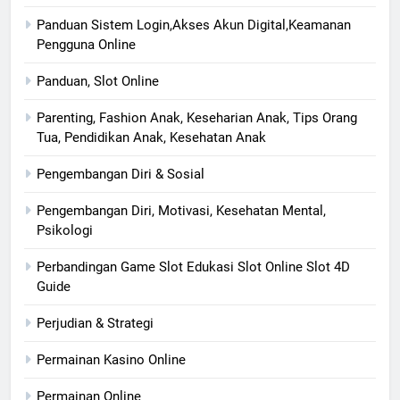
Panduan Sistem Login,Akses Akun Digital,Keamanan
Pengguna Online
Panduan, Slot Online
Parenting, Fashion Anak, Keseharian Anak, Tips Orang
Tua, Pendidikan Anak, Kesehatan Anak
Pengembangan Diri & Sosial
Pengembangan Diri, Motivasi, Kesehatan Mental,
Psikologi
Perbandingan Game Slot Edukasi Slot Online Slot 4D
Guide
Perjudian & Strategi
Permainan Kasino Online
Permainan Online