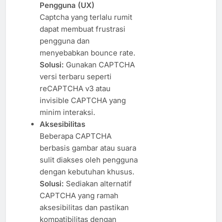
Pengguna (UX)
Captcha yang terlalu rumit
dapat membuat frustrasi
pengguna dan
menyebabkan bounce rate.
Solusi:
Gunakan CAPTCHA
versi terbaru seperti
reCAPTCHA v3 atau
invisible CAPTCHA yang
minim interaksi.
Aksesibilitas
Beberapa CAPTCHA
berbasis gambar atau suara
sulit diakses oleh pengguna
dengan kebutuhan khusus.
Solusi:
Sediakan alternatif
CAPTCHA yang ramah
aksesibilitas dan pastikan
kompatibilitas dengan