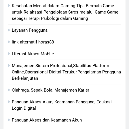
Kesehatan Mental dalam Gaming Tips Bermain Game
untuk Relaksasi Pengelolaan Stres melalui Game Game
sebagai Terapi Psikologi dalam Gaming
Layanan Pengguna
link alternatif horas88
Literasi Akses Mobile
Manajemen Sistem Profesional,Stabilitas Platform
Online,Operasional Digital Terukur,Pengalaman Pengguna
Berkelanjutan
Olahraga, Sepak Bola, Manajemen Karier
Panduan Akses Akun, Keamanan Pengguna, Edukasi
Login Digital
Panduan Akses dan Keamanan Akun