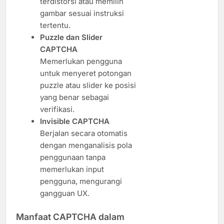
terdistorsi atau memilih
gambar sesuai instruksi
tertentu.
Puzzle dan Slider
CAPTCHA
Memerlukan pengguna
untuk menyeret potongan
puzzle atau slider ke posisi
yang benar sebagai
verifikasi.
Invisible CAPTCHA
Berjalan secara otomatis
dengan menganalisis pola
penggunaan tanpa
memerlukan input
pengguna, mengurangi
gangguan UX.
Manfaat CAPTCHA dalam