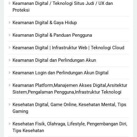
Keamanan Digital / Teknologi Situs Judi / UX dan
Proteksi
Keamanan Digital & Gaya Hidup
Keamanan Digital & Panduan Pengguna
Keamanan Digital | Infrastruktur Web | Teknologi Cloud
Keamanan Digital dan Perlindungan Akun
Keamanan Login dan Perlindungan Akun Digital
Keamanan Platform,Manajemen Akses Digital,Arsitektur
Sistem,Pengalaman Pengguna,Infrastruktur Teknologi
Kesehatan Digital, Game Online, Kesehatan Mental, Tips
Gaming
Kesehatan Fisik, Olahraga, Lifestyle, Pengembangan Diri,
Tips Kesehatan