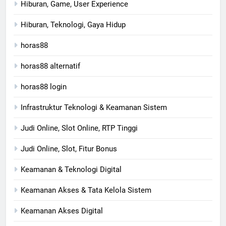
Hiburan, Game, User Experience
Hiburan, Teknologi, Gaya Hidup
horas88
horas88 alternatif
horas88 login
Infrastruktur Teknologi & Keamanan Sistem
Judi Online, Slot Online, RTP Tinggi
Judi Online, Slot, Fitur Bonus
Keamanan & Teknologi Digital
Keamanan Akses & Tata Kelola Sistem
Keamanan Akses Digital