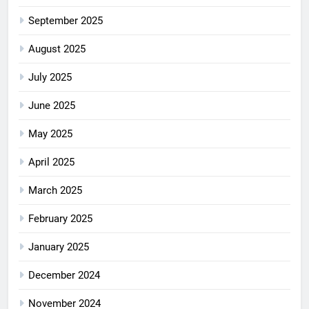
September 2025
August 2025
July 2025
June 2025
May 2025
April 2025
March 2025
February 2025
January 2025
December 2024
November 2024