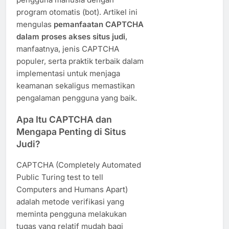
program otomatis (bot). Artikel ini
mengulas
pemanfaatan CAPTCHA
dalam proses akses situs judi
,
manfaatnya, jenis CAPTCHA
populer, serta praktik terbaik dalam
implementasi untuk menjaga
keamanan sekaligus memastikan
pengalaman pengguna yang baik.
Apa Itu CAPTCHA dan
Mengapa Penting di Situs
Judi?
CAPTCHA (Completely Automated
Public Turing test to tell
Computers and Humans Apart)
adalah metode verifikasi yang
meminta pengguna melakukan
tugas yang relatif mudah bagi