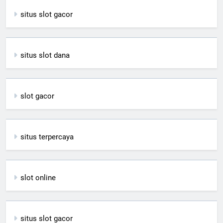
situs slot gacor
situs slot dana
slot gacor
situs terpercaya
slot online
situs slot gacor