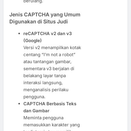
berulang.
Jenis CAPTCHA yang Umum
Digunakan di Situs Judi
reCAPTCHA v2 dan v3
(Google)
Versi v2 menampilkan kotak
centang “I’m not a robot”
atau tantangan gambar,
sementara v3 berjalan di
belakang layar tanpa
interaksi langsung,
menganalisis perilaku
pengguna.
CAPTCHA Berbasis Teks
dan Gambar
Meminta pengguna
memasukkan karakter yang