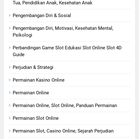
Tua, Pendidikan Anak, Kesehatan Anak
Pengembangan Diri & Sosial
Pengembangan Diri, Motivasi, Kesehatan Mental,
Psikologi
Perbandingan Game Slot Edukasi Slot Online Slot 4D
Guide
Perjudian & Strategi
Permainan Kasino Online
Permainan Online
Permainan Online, Slot Online, Panduan Permainan
Permainan Slot Online
Permainan Slot, Casino Online, Sejarah Perjudian