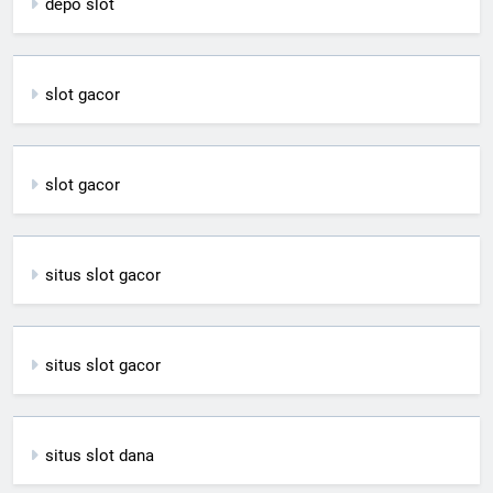
depo slot
slot gacor
slot gacor
situs slot gacor
situs slot gacor
situs slot dana