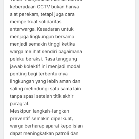
keberadaan CCTV bukan hanya
alat perekam, tetapi juga cara
memperkuat solidaritas
antarwarga. Kesadaran untuk
menjaga lingkungan bersama
menjadi semakin tinggi ketika
warga melihat sendiri bagaimana
pelaku beraksi. Rasa tanggung
jawab kolektif ini menjadi modal
penting bagi terbentuknya
lingkungan yang lebih aman dan
saling melindungi satu sama lain
tanpa spasi setelah titik akhir
paragraf.
Meskipun langkah-langkah
preventif semakin diperkuat,
warga berharap aparat kepolisian
dapat meningkatkan patroli dan