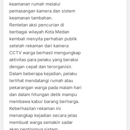
keamanan rumah melalui
pemasangan kamera dan sistem
keamanan tambahan.
Rentetan aksi pencurian di
berbagai wilayah Kota Medan
kembali menyita perhatian publik
setelah rekaman dari kamera
CCTV warga berhasil mengungkap
aktivitas para pelaku yang beraksi
dengan cepat dan terorganisir.
Dalam beberapa kejadian, pelaku
terlihat mendatangi rumah atau
pekarangan warga pada malam hari
dan dalam hitungan detik mampu
membawa kabur barang berharga.
Keberhasilan rekaman ini
menangkap kejadian secara jelas
membuat warga semakin sadar
akan pentingnya sistem