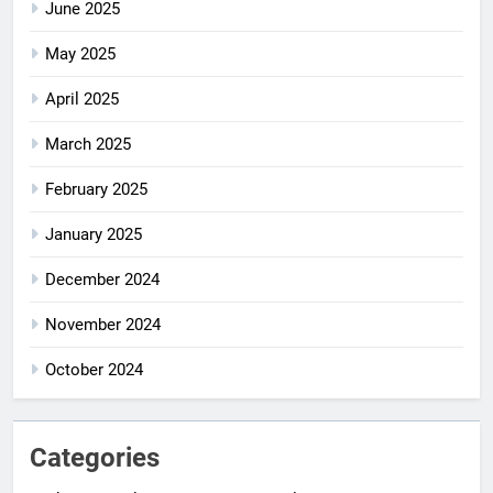
June 2025
May 2025
April 2025
March 2025
February 2025
January 2025
December 2024
November 2024
October 2024
Categories