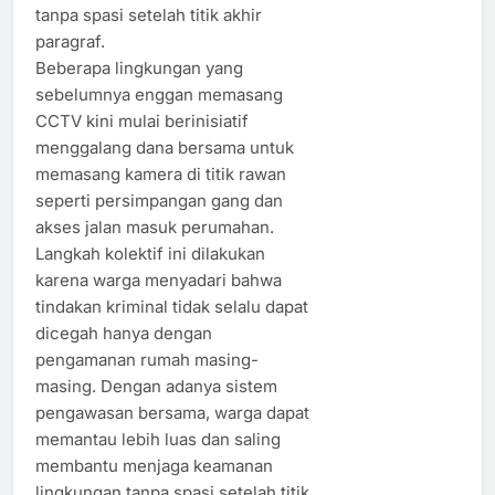
tanpa spasi setelah titik akhir
paragraf.
Beberapa lingkungan yang
sebelumnya enggan memasang
CCTV kini mulai berinisiatif
menggalang dana bersama untuk
memasang kamera di titik rawan
seperti persimpangan gang dan
akses jalan masuk perumahan.
Langkah kolektif ini dilakukan
karena warga menyadari bahwa
tindakan kriminal tidak selalu dapat
dicegah hanya dengan
pengamanan rumah masing-
masing. Dengan adanya sistem
pengawasan bersama, warga dapat
memantau lebih luas dan saling
membantu menjaga keamanan
lingkungan tanpa spasi setelah titik