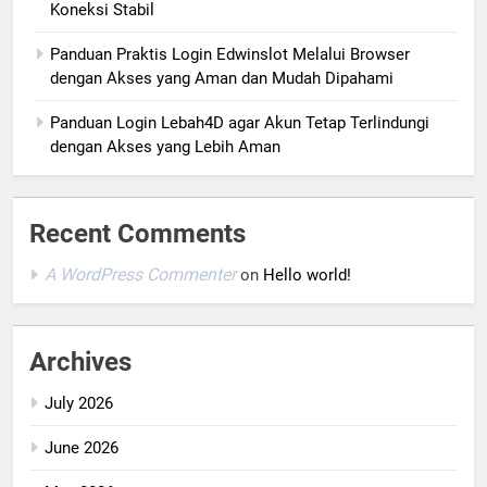
Koneksi Stabil
Panduan Praktis Login Edwinslot Melalui Browser
dengan Akses yang Aman dan Mudah Dipahami
Panduan Login Lebah4D agar Akun Tetap Terlindungi
dengan Akses yang Lebih Aman
Recent Comments
A WordPress Commenter
on
Hello world!
Archives
July 2026
June 2026