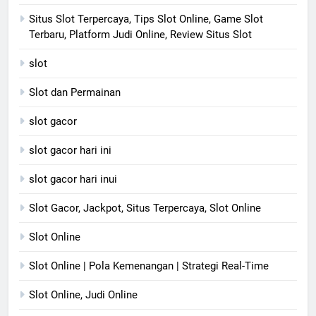
Situs Slot Terpercaya, Tips Slot Online, Game Slot
Terbaru, Platform Judi Online, Review Situs Slot
slot
Slot dan Permainan
slot gacor
slot gacor hari ini
slot gacor hari inui
Slot Gacor, Jackpot, Situs Terpercaya, Slot Online
Slot Online
Slot Online | Pola Kemenangan | Strategi Real-Time
Slot Online, Judi Online