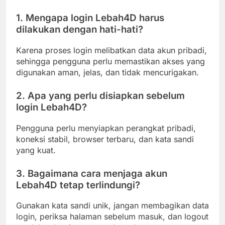
1. Mengapa login Lebah4D harus
dilakukan dengan hati-hati?
Karena proses login melibatkan data akun pribadi,
sehingga pengguna perlu memastikan akses yang
digunakan aman, jelas, dan tidak mencurigakan.
2. Apa yang perlu disiapkan sebelum
login Lebah4D?
Pengguna perlu menyiapkan perangkat pribadi,
koneksi stabil, browser terbaru, dan kata sandi
yang kuat.
3. Bagaimana cara menjaga akun
Lebah4D tetap terlindungi?
Gunakan kata sandi unik, jangan membagikan data
login, periksa halaman sebelum masuk, dan logout