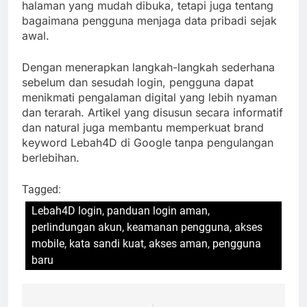
halaman yang mudah dibuka, tetapi juga tentang
bagaimana pengguna menjaga data pribadi sejak
awal.
Dengan menerapkan langkah-langkah sederhana
sebelum dan sesudah login, pengguna dapat
menikmati pengalaman digital yang lebih nyaman
dan terarah. Artikel yang disusun secara informatif
dan natural juga membantu memperkuat brand
keyword Lebah4D di Google tanpa pengulangan
berlebihan.
Tagged:
Lebah4D login, panduan login aman,
perlindungan akun, keamanan pengguna, akses
mobile, kata sandi kuat, akses aman, pengguna
baru