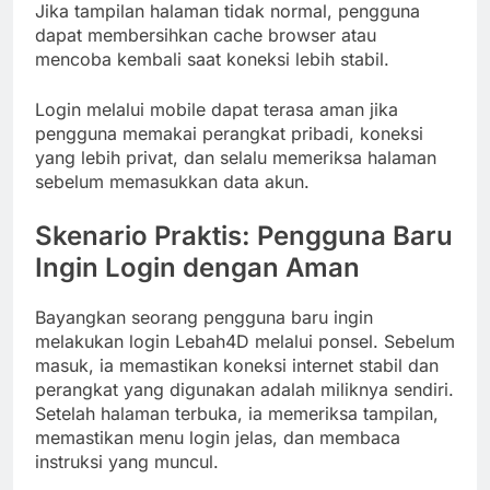
Jika tampilan halaman tidak normal, pengguna
dapat membersihkan cache browser atau
mencoba kembali saat koneksi lebih stabil.
Login melalui mobile dapat terasa aman jika
pengguna memakai perangkat pribadi, koneksi
yang lebih privat, dan selalu memeriksa halaman
sebelum memasukkan data akun.
Skenario Praktis: Pengguna Baru
Ingin Login dengan Aman
Bayangkan seorang pengguna baru ingin
melakukan login Lebah4D melalui ponsel. Sebelum
masuk, ia memastikan koneksi internet stabil dan
perangkat yang digunakan adalah miliknya sendiri.
Setelah halaman terbuka, ia memeriksa tampilan,
memastikan menu login jelas, dan membaca
instruksi yang muncul.