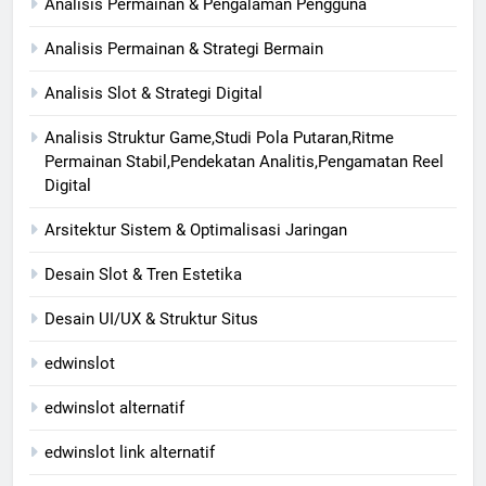
Analisis Permainan & Pengalaman Pengguna
Analisis Permainan & Strategi Bermain
Analisis Slot & Strategi Digital
Analisis Struktur Game,Studi Pola Putaran,Ritme
Permainan Stabil,Pendekatan Analitis,Pengamatan Reel
Digital
Arsitektur Sistem & Optimalisasi Jaringan
Desain Slot & Tren Estetika
Desain UI/UX & Struktur Situs
edwinslot
edwinslot alternatif
edwinslot link alternatif