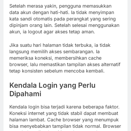
Setelah merasa yakin, pengguna memasukkan
data akun dengan hati-hati. Ia tidak menyimpan
kata sandi otomatis pada perangkat yang sering
dipinjam orang lain. Setelah selesai menggunakan
akun, ia logout agar akses tetap aman.
Jika suatu hari halaman tidak terbuka, ia tidak
langsung memilih akses sembarangan. Ia
memeriksa koneksi, membersihkan cache
browser, lalu memastikan tampilan akses alternatif
tetap konsisten sebelum mencoba kembali.
Kendala Login yang Perlu
Dipahami
Kendala login bisa terjadi karena beberapa faktor.
Koneksi internet yang tidak stabil dapat membuat
halaman lambat. Cache browser yang menumpuk
bisa menyebabkan tampilan tidak normal. Browser