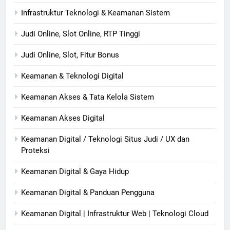
Infrastruktur Teknologi & Keamanan Sistem
Judi Online, Slot Online, RTP Tinggi
Judi Online, Slot, Fitur Bonus
Keamanan & Teknologi Digital
Keamanan Akses & Tata Kelola Sistem
Keamanan Akses Digital
Keamanan Digital / Teknologi Situs Judi / UX dan
Proteksi
Keamanan Digital & Gaya Hidup
Keamanan Digital & Panduan Pengguna
Keamanan Digital | Infrastruktur Web | Teknologi Cloud