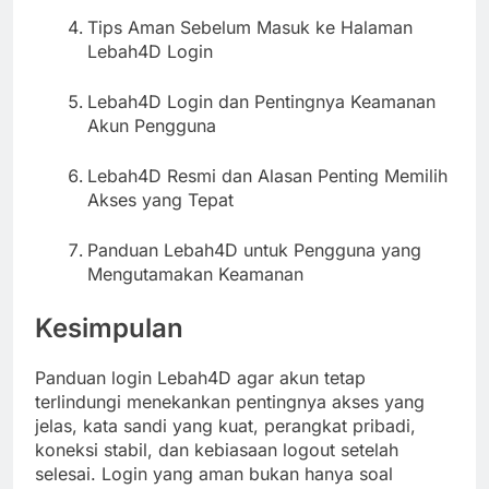
Tips Aman Sebelum Masuk ke Halaman
Lebah4D Login
Lebah4D Login dan Pentingnya Keamanan
Akun Pengguna
Lebah4D Resmi dan Alasan Penting Memilih
Akses yang Tepat
Panduan Lebah4D untuk Pengguna yang
Mengutamakan Keamanan
Kesimpulan
Panduan login Lebah4D agar akun tetap
terlindungi menekankan pentingnya akses yang
jelas, kata sandi yang kuat, perangkat pribadi,
koneksi stabil, dan kebiasaan logout setelah
selesai. Login yang aman bukan hanya soal