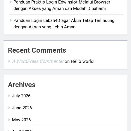
Panduan Praktis Login Edwinslot Melalui Browser
dengan Akses yang Aman dan Mudah Dipahami
Panduan Login Lebah4D agar Akun Tetap Terlindungi
dengan Akses yang Lebih Aman
Recent Comments
A WordPress Commenter
on
Hello world!
Archives
July 2026
June 2026
May 2026