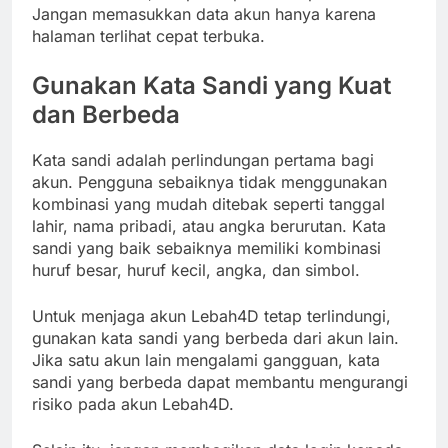
Jangan memasukkan data akun hanya karena
halaman terlihat cepat terbuka.
Gunakan Kata Sandi yang Kuat
dan Berbeda
Kata sandi adalah perlindungan pertama bagi
akun. Pengguna sebaiknya tidak menggunakan
kombinasi yang mudah ditebak seperti tanggal
lahir, nama pribadi, atau angka berurutan. Kata
sandi yang baik sebaiknya memiliki kombinasi
huruf besar, huruf kecil, angka, dan simbol.
Untuk menjaga akun Lebah4D tetap terlindungi,
gunakan kata sandi yang berbeda dari akun lain.
Jika satu akun lain mengalami gangguan, kata
sandi yang berbeda dapat membantu mengurangi
risiko pada akun Lebah4D.