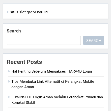
situs slot gacor hari ini
Search
SEARCH
Recent Posts
Hal Penting Sebelum Mengakses TIARA4D Login
Tips Membuka Link Alternatif di Perangkat Mobile
dengan Aman
EDWINSLOT Login Aman melalui Perangkat Pribadi dan
Koneksi Stabil