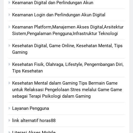
Keamanan Digital dan Perlindungan Akun
Keamanan Login dan Perlindungan Akun Digital
Keamanan Platform,Manajemen Akses Digital,Arsitektur
Sistem,Pengalaman Pengguna,Infrastruktur Teknologi
Kesehatan Digital, Game Online, Kesehatan Mental, Tips
Gaming
Kesehatan Fisik, Olahraga, Lifestyle, Pengembangan Diri,
Tips Kesehatan
Kesehatan Mental dalam Gaming Tips Bermain Game
untuk Relaksasi Pengelolaan Stres melalui Game Game
sebagai Terapi Psikologi dalam Gaming
Layanan Pengguna
link alternatif horas88
Literasi Akses Mobile