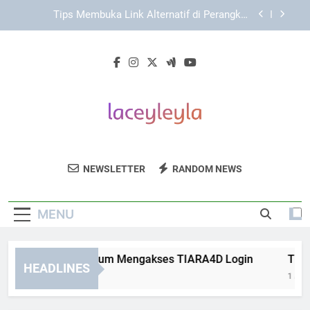
Skip
EDWINSLOT Login Aman melalui Perangkat
to
Pribadi dan Koneksi Stabil
content
Panduan Praktis Login Edwinslot Melalui Browser
dengan Akses yang Aman dan Mudah Dipahami
Hal Penting Sebelum Mengakses TIARA4D Login
Tips Membuka Link Alternatif di Perangkat
Mobile dengan Aman
EDWINSLOT Login Aman melalui Perangkat
Pribadi dan Koneksi Stabil
Lacey Leyla
Temukan Koleksi Fashion Wanita Stylish Di
Panduan Praktis Login Edwinslot Melalui Browser
NEWSLETTER
RANDOM NEWS
dengan Akses yang Aman dan Mudah Dipahami
Lacey Leyla.
MENU
l Penting Sebelum Mengakses TIARA4D Login
Tips Mem
HEADLINES
Weeks Ago
1 Month Ag