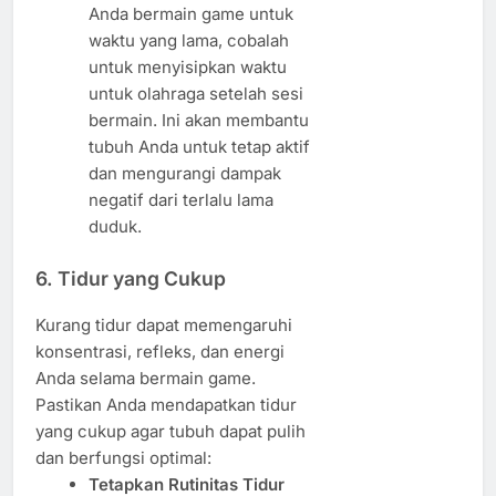
Anda bermain game untuk
waktu yang lama, cobalah
untuk menyisipkan waktu
untuk olahraga setelah sesi
bermain. Ini akan membantu
tubuh Anda untuk tetap aktif
dan mengurangi dampak
negatif dari terlalu lama
duduk.
6.
Tidur yang Cukup
Kurang tidur dapat memengaruhi
konsentrasi, refleks, dan energi
Anda selama bermain game.
Pastikan Anda mendapatkan tidur
yang cukup agar tubuh dapat pulih
dan berfungsi optimal:
Tetapkan Rutinitas Tidur