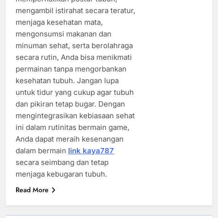
mengambil istirahat secara teratur,
menjaga kesehatan mata,
mengonsumsi makanan dan
minuman sehat, serta berolahraga
secara rutin, Anda bisa menikmati
permainan tanpa mengorbankan
kesehatan tubuh. Jangan lupa
untuk tidur yang cukup agar tubuh
dan pikiran tetap bugar. Dengan
mengintegrasikan kebiasaan sehat
ini dalam rutinitas bermain game,
Anda dapat meraih kesenangan
dalam bermain
link kaya787
secara seimbang dan tetap
menjaga kebugaran tubuh.
Read More