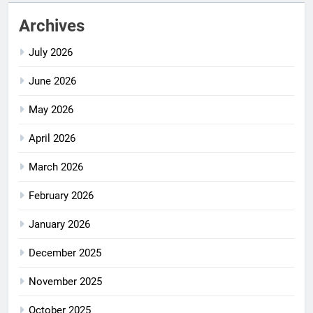
Archives
July 2026
June 2026
May 2026
April 2026
March 2026
February 2026
January 2026
December 2025
November 2025
October 2025