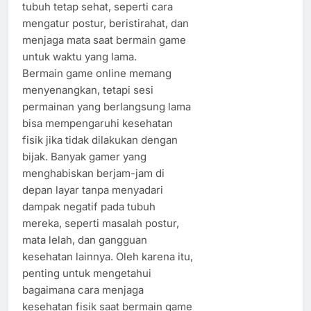
tubuh tetap sehat, seperti cara
mengatur postur, beristirahat, dan
menjaga mata saat bermain game
untuk waktu yang lama.
Bermain game online memang
menyenangkan, tetapi sesi
permainan yang berlangsung lama
bisa mempengaruhi kesehatan
fisik jika tidak dilakukan dengan
bijak. Banyak gamer yang
menghabiskan berjam-jam di
depan layar tanpa menyadari
dampak negatif pada tubuh
mereka, seperti masalah postur,
mata lelah, dan gangguan
kesehatan lainnya. Oleh karena itu,
penting untuk mengetahui
bagaimana cara menjaga
kesehatan fisik saat bermain game