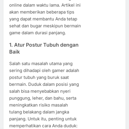
online dalam waktu lama. Artikel ini
akan memberikan beberapa tips
yang dapat membantu Anda tetap
sehat dan bugar meskipun bermain
game dalam durasi panjang.
1.
Atur Postur Tubuh dengan
Baik
Salah satu masalah utama yang
sering dihadapi oleh gamer adalah
postur tubuh yang buruk saat
bermain. Duduk dalam posisi yang
salah bisa menyebabkan nyeri
punggung, leher, dan bahu, serta
meningkatkan risiko masalah
tulang belakang dalam jangka
panjang. Untuk itu, penting untuk
memperhatikan cara Anda duduk: