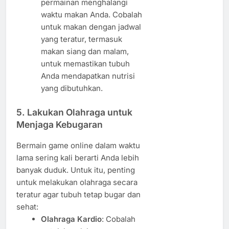
permainan menghalangi
waktu makan Anda. Cobalah
untuk makan dengan jadwal
yang teratur, termasuk
makan siang dan malam,
untuk memastikan tubuh
Anda mendapatkan nutrisi
yang dibutuhkan.
5.
Lakukan Olahraga untuk
Menjaga Kebugaran
Bermain game online dalam waktu
lama sering kali berarti Anda lebih
banyak duduk. Untuk itu, penting
untuk melakukan olahraga secara
teratur agar tubuh tetap bugar dan
sehat:
Olahraga Kardio
: Cobalah