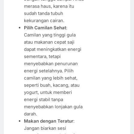
merasa haus, karena itu
sudah tanda tubuh
kekurangan cairan.
Pilih Camilan Sehat
:
Camilan yang tinggi gula
atau makanan cepat saji
dapat meningkatkan energi
sementara, tetapi
menyebabkan penurunan
energi setelahnya. Pilih
camilan yang lebih sehat,
seperti buah, kacang, atau
yogurt, untuk memberi
energi stabil tanpa
menyebabkan lonjakan gula
darah.
Makan dengan Teratur
:
Jangan biarkan sesi