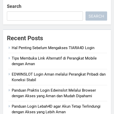
Search
SEARCH
Recent Posts
Hal Penting Sebelum Mengakses TIARA4D Login
Tips Membuka Link Alternatif di Perangkat Mobile
dengan Aman
EDWINSLOT Login Aman melalui Perangkat Pribadi dan
Koneksi Stabil
Panduan Praktis Login Edwinslot Melalui Browser
dengan Akses yang Aman dan Mudah Dipahami
Panduan Login Lebah4D agar Akun Tetap Terlindungi
dengan Akses yang Lebih Aman