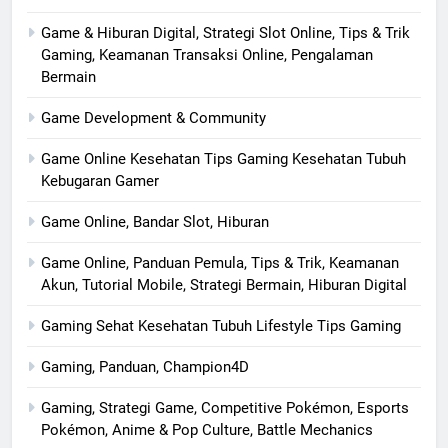
Game & Hiburan Digital, Strategi Slot Online, Tips & Trik
Gaming, Keamanan Transaksi Online, Pengalaman
Bermain
Game Development & Community
Game Online Kesehatan Tips Gaming Kesehatan Tubuh
Kebugaran Gamer
Game Online, Bandar Slot, Hiburan
Game Online, Panduan Pemula, Tips & Trik, Keamanan
Akun, Tutorial Mobile, Strategi Bermain, Hiburan Digital
Gaming Sehat Kesehatan Tubuh Lifestyle Tips Gaming
Gaming, Panduan, Champion4D
Gaming, Strategi Game, Competitive Pokémon, Esports
Pokémon, Anime & Pop Culture, Battle Mechanics