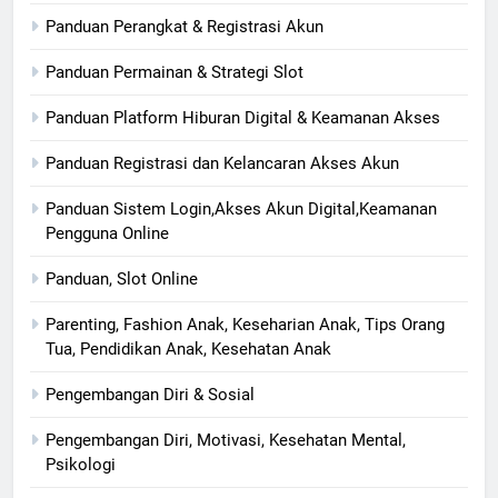
Panduan Perangkat & Registrasi Akun
Panduan Permainan & Strategi Slot
Panduan Platform Hiburan Digital & Keamanan Akses
Panduan Registrasi dan Kelancaran Akses Akun
Panduan Sistem Login,Akses Akun Digital,Keamanan
Pengguna Online
Panduan, Slot Online
Parenting, Fashion Anak, Keseharian Anak, Tips Orang
Tua, Pendidikan Anak, Kesehatan Anak
Pengembangan Diri & Sosial
Pengembangan Diri, Motivasi, Kesehatan Mental,
Psikologi