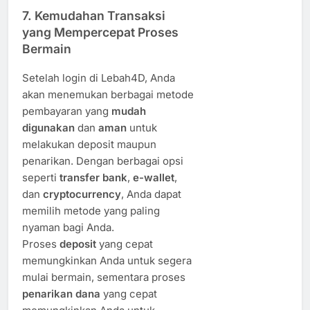
7. Kemudahan Transaksi
yang Mempercepat Proses
Bermain
Setelah login di Lebah4D, Anda
akan menemukan berbagai metode
pembayaran yang
mudah
digunakan
dan
aman
untuk
melakukan deposit maupun
penarikan. Dengan berbagai opsi
seperti
transfer bank
,
e-wallet
,
dan
cryptocurrency
, Anda dapat
memilih metode yang paling
nyaman bagi Anda.
Proses
deposit
yang cepat
memungkinkan Anda untuk segera
mulai bermain, sementara proses
penarikan dana
yang cepat