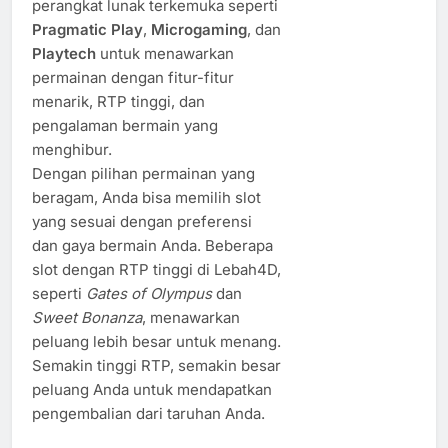
perangkat lunak terkemuka seperti
Pragmatic Play
,
Microgaming
, dan
Playtech
untuk menawarkan
permainan dengan fitur-fitur
menarik, RTP tinggi, dan
pengalaman bermain yang
menghibur.
Dengan pilihan permainan yang
beragam, Anda bisa memilih slot
yang sesuai dengan preferensi
dan gaya bermain Anda. Beberapa
slot dengan RTP tinggi di Lebah4D,
seperti
Gates of Olympus
dan
Sweet Bonanza
, menawarkan
peluang lebih besar untuk menang.
Semakin tinggi RTP, semakin besar
peluang Anda untuk mendapatkan
pengembalian dari taruhan Anda.