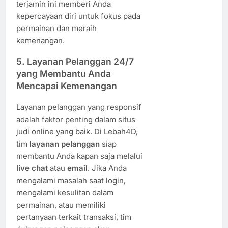
terjamin ini memberi Anda
kepercayaan diri untuk fokus pada
permainan dan meraih
kemenangan.
5. Layanan Pelanggan 24/7
yang Membantu Anda
Mencapai Kemenangan
Layanan pelanggan yang responsif
adalah faktor penting dalam situs
judi online yang baik. Di Lebah4D,
tim
layanan pelanggan
siap
membantu Anda kapan saja melalui
live chat
atau
email
. Jika Anda
mengalami masalah saat login,
mengalami kesulitan dalam
permainan, atau memiliki
pertanyaan terkait transaksi, tim