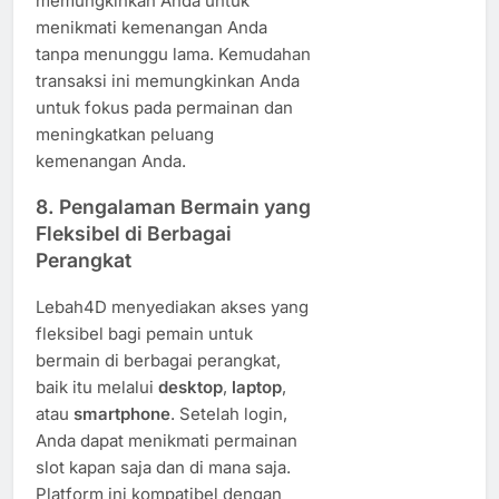
memungkinkan Anda untuk
menikmati kemenangan Anda
tanpa menunggu lama. Kemudahan
transaksi ini memungkinkan Anda
untuk fokus pada permainan dan
meningkatkan peluang
kemenangan Anda.
8. Pengalaman Bermain yang
Fleksibel di Berbagai
Perangkat
Lebah4D menyediakan akses yang
fleksibel bagi pemain untuk
bermain di berbagai perangkat,
baik itu melalui
desktop
,
laptop
,
atau
smartphone
. Setelah login,
Anda dapat menikmati permainan
slot kapan saja dan di mana saja.
Platform ini kompatibel dengan