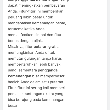
dapat meningkatkan pembayaran
Anda. Fitur-fitur ini memberikan
peluang lebih besar untuk
mendapatkan kemenangan besar,
terutama ketika Anda
memanfaatkan simbol dan fitur
bonus dengan bijak.
Misalnya, fitur
putaran gratis
memungkinkan Anda untuk
memutar gulungan tanpa harus
mempertaruhkan lebih banyak
uang, sementara
pengganda
kemenangan
bisa memperbesar
hadiah Anda dalam satu putaran.
Fitur-fitur ini sering kali memberi
pemain keuntungan ekstra yang
bisa berujung pada kemenangan
besar.