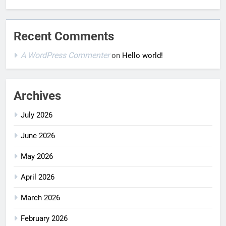
Recent Comments
A WordPress Commenter
on
Hello world!
Archives
July 2026
June 2026
May 2026
April 2026
March 2026
February 2026