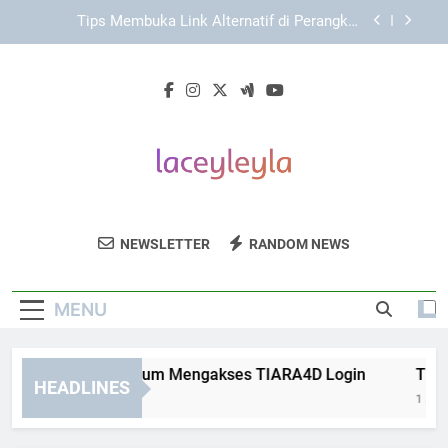
Skip
EDWINSLOT Login Aman melalui Perangkat
to
Pribadi dan Koneksi Stabil
content
Panduan Praktis Login Edwinslot Melalui Browser
dengan Akses yang Aman dan Mudah Dipahami
Hal Penting Sebelum Mengakses TIARA4D Login
Tips Membuka Link Alternatif di Perangkat
Mobile dengan Aman
EDWINSLOT Login Aman melalui Perangkat
Pribadi dan Koneksi Stabil
Lacey Leyla
Temukan Koleksi Fashion Wanita Stylish Di
Panduan Praktis Login Edwinslot Melalui Browser
NEWSLETTER
RANDOM NEWS
dengan Akses yang Aman dan Mudah Dipahami
Lacey Leyla.
MENU
al Penting Sebelum Mengakses TIARA4D Login
Tips Me
HEADLINES
Weeks Ago
1 Month A