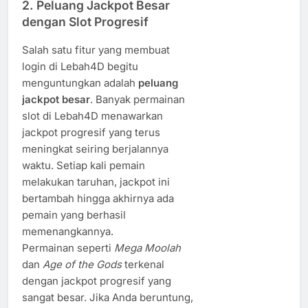
2. Peluang Jackpot Besar
dengan Slot Progresif
Salah satu fitur yang membuat
login di Lebah4D begitu
menguntungkan adalah
peluang
jackpot besar
. Banyak permainan
slot di Lebah4D menawarkan
jackpot progresif yang terus
meningkat seiring berjalannya
waktu. Setiap kali pemain
melakukan taruhan, jackpot ini
bertambah hingga akhirnya ada
pemain yang berhasil
memenangkannya.
Permainan seperti
Mega Moolah
dan
Age of the Gods
terkenal
dengan jackpot progresif yang
sangat besar. Jika Anda beruntung,