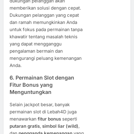
dukungan pelanggan akan
memberikan solusi dengan cepat.
Dukungan pelanggan yang cepat
dan ramah memungkinkan Anda
untuk fokus pada permainan tanpa
khawatir tentang masalah teknis
yang dapat mengganggu
pengalaman bermain dan
mengurangi peluang kemenangan
Anda.
6. Permainan Slot dengan
Fitur Bonus yang
Menguntungkan
Selain jackpot besar, banyak
permainan slot di Lebah4D juga
menawarkan
fitur bonus
seperti
putaran gratis
,
simbol liar (wild)
,
dan
pengganda kemenangan
yang