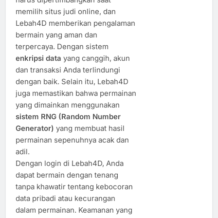
memilih situs judi online, dan
Lebah4D memberikan pengalaman
bermain yang aman dan
terpercaya. Dengan sistem
enkripsi data
yang canggih, akun
dan transaksi Anda terlindungi
dengan baik. Selain itu, Lebah4D
juga memastikan bahwa permainan
yang dimainkan menggunakan
sistem RNG (Random Number
Generator)
yang membuat hasil
permainan sepenuhnya acak dan
adil.
Dengan login di Lebah4D, Anda
dapat bermain dengan tenang
tanpa khawatir tentang kebocoran
data pribadi atau kecurangan
dalam permainan. Keamanan yang