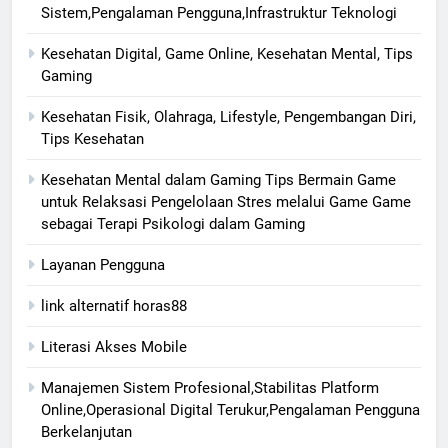
Sistem,Pengalaman Pengguna,Infrastruktur Teknologi
Kesehatan Digital, Game Online, Kesehatan Mental, Tips
Gaming
Kesehatan Fisik, Olahraga, Lifestyle, Pengembangan Diri,
Tips Kesehatan
Kesehatan Mental dalam Gaming Tips Bermain Game
untuk Relaksasi Pengelolaan Stres melalui Game Game
sebagai Terapi Psikologi dalam Gaming
Layanan Pengguna
link alternatif horas88
Literasi Akses Mobile
Manajemen Sistem Profesional,Stabilitas Platform
Online,Operasional Digital Terukur,Pengalaman Pengguna
Berkelanjutan