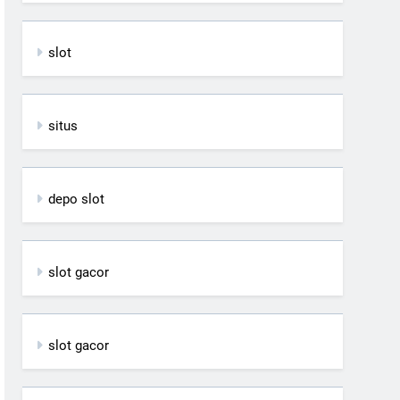
slot
situs
depo slot
slot gacor
slot gacor