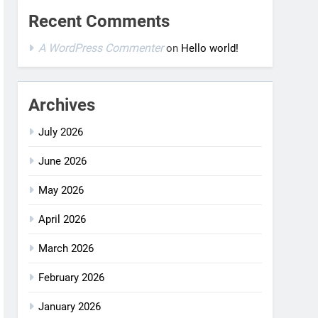
Recent Comments
A WordPress Commenter
on
Hello world!
Archives
July 2026
June 2026
May 2026
April 2026
March 2026
February 2026
January 2026