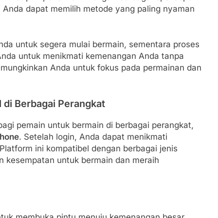
, Anda dapat memilih metode yang paling nyaman
a untuk segera mulai bermain, sementara proses
nda untuk menikmati kemenangan Anda tanpa
emungkinkan Anda untuk fokus pada permainan dan
 di Berbagai Perangkat
agi pemain untuk bermain di berbagai perangkat,
hone
. Setelah login, Anda dapat menikmati
Platform ini kompatibel dengan berbagai jenis
an kesempatan untuk bermain dan meraih
ntuk membuka pintu menuju kemenangan besar.