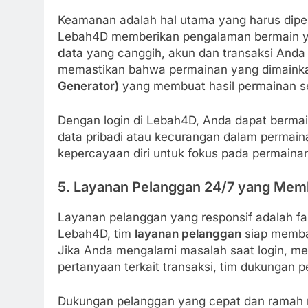
Keamanan adalah hal utama yang harus dipert
Lebah4D memberikan pengalaman bermain y
data
yang canggih, akun dan transaksi Anda t
memastikan bahwa permainan yang dimain
Generator)
yang membuat hasil permainan se
Dengan login di Lebah4D, Anda dapat berma
data pribadi atau kecurangan dalam permain
kepercayaan diri untuk fokus pada permain
5. Layanan Pelanggan 24/7 yang Me
Layanan pelanggan yang responsif adalah fakt
Lebah4D, tim
layanan pelanggan
siap memba
Jika Anda mengalami masalah saat login, me
pertanyaan terkait transaksi, tim dukungan
Dukungan pelanggan yang cepat dan ramah