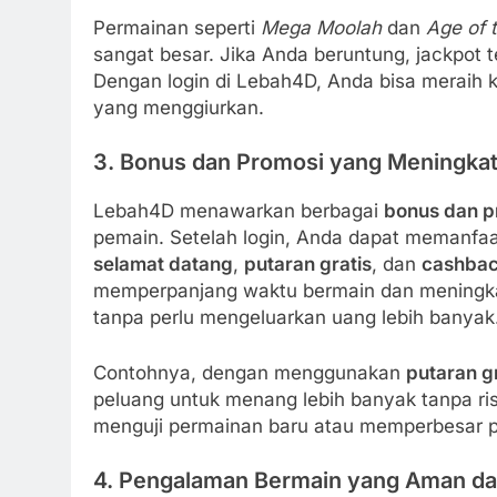
Permainan seperti
Mega Moolah
dan
Age of 
sangat besar. Jika Anda beruntung, jackpot
Dengan login di Lebah4D, Anda bisa meraih
yang menggiurkan.
3. Bonus dan Promosi yang Meningka
Lebah4D menawarkan berbagai
bonus dan p
pemain. Setelah login, Anda dapat memanfaa
selamat datang
,
putaran gratis
, dan
cashba
memperpanjang waktu bermain dan meningk
tanpa perlu mengeluarkan uang lebih banyak
Contohnya, dengan menggunakan
putaran g
peluang untuk menang lebih banyak tanpa ris
menguji permainan baru atau memperbesar 
4. Pengalaman Bermain yang Aman da