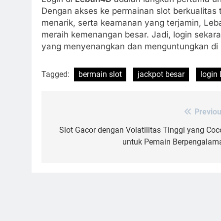
Dengan akses ke permainan slot berkualitas t
menarik, serta keamanan yang terjamin, L
meraih kemenangan besar. Jadi, login sekar
yang menyenangkan dan menguntungkan di
Tagged:
bermain slot
jackpot besar
login
Previou
Post
navigation
Slot Gacor dengan Volatilitas Tinggi yang Coc
untuk Pemain Berpengalam