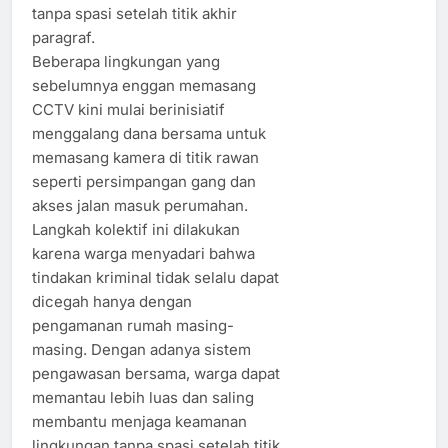
tanpa spasi setelah titik akhir
paragraf.
Beberapa lingkungan yang
sebelumnya enggan memasang
CCTV kini mulai berinisiatif
menggalang dana bersama untuk
memasang kamera di titik rawan
seperti persimpangan gang dan
akses jalan masuk perumahan.
Langkah kolektif ini dilakukan
karena warga menyadari bahwa
tindakan kriminal tidak selalu dapat
dicegah hanya dengan
pengamanan rumah masing-
masing. Dengan adanya sistem
pengawasan bersama, warga dapat
memantau lebih luas dan saling
membantu menjaga keamanan
lingkungan tanpa spasi setelah titik