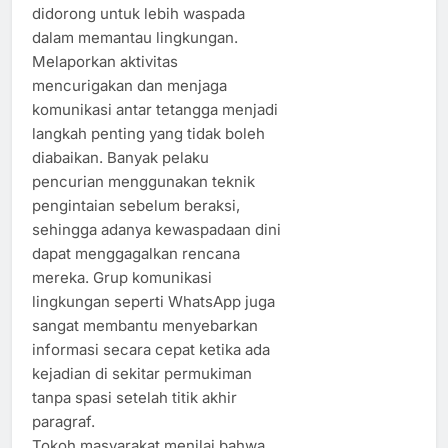
didorong untuk lebih waspada
dalam memantau lingkungan.
Melaporkan aktivitas
mencurigakan dan menjaga
komunikasi antar tetangga menjadi
langkah penting yang tidak boleh
diabaikan. Banyak pelaku
pencurian menggunakan teknik
pengintaian sebelum beraksi,
sehingga adanya kewaspadaan dini
dapat menggagalkan rencana
mereka. Grup komunikasi
lingkungan seperti WhatsApp juga
sangat membantu menyebarkan
informasi secara cepat ketika ada
kejadian di sekitar permukiman
tanpa spasi setelah titik akhir
paragraf.
Tokoh masyarakat menilai bahwa