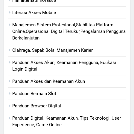
link alternatif horas88
Literasi Akses Mobile
Manajemen Sistem Profesional,Stabilitas Platform
Online,Operasional Digital Terukur,Pengalaman Pengguna
Berkelanjutan
Olahraga, Sepak Bola, Manajemen Karier
Panduan Akses Akun, Keamanan Pengguna, Edukasi
Login Digital
Panduan Akses dan Keamanan Akun
Panduan Bermain Slot
Panduan Browser Digital
Panduan Digital, Keamanan Akun, Tips Teknologi, User
Experience, Game Online