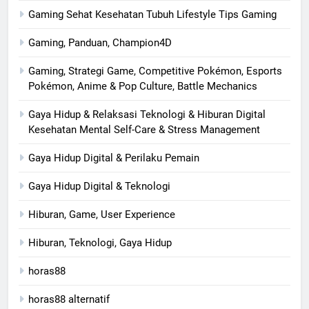
Gaming Sehat Kesehatan Tubuh Lifestyle Tips Gaming
Gaming, Panduan, Champion4D
Gaming, Strategi Game, Competitive Pokémon, Esports
Pokémon, Anime & Pop Culture, Battle Mechanics
Gaya Hidup & Relaksasi Teknologi & Hiburan Digital
Kesehatan Mental Self-Care & Stress Management
Gaya Hidup Digital & Perilaku Pemain
Gaya Hidup Digital & Teknologi
Hiburan, Game, User Experience
Hiburan, Teknologi, Gaya Hidup
horas88
horas88 alternatif