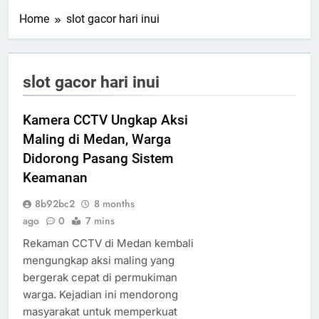
Home
slot gacor hari inui
slot gacor hari inui
Kamera CCTV Ungkap Aksi
Maling di Medan, Warga
Didorong Pasang Sistem
Keamanan
8b92bc2
8 months
ago
0
7 mins
Rekaman CCTV di Medan kembali
mengungkap aksi maling yang
bergerak cepat di permukiman
warga. Kejadian ini mendorong
masyarakat untuk memperkuat