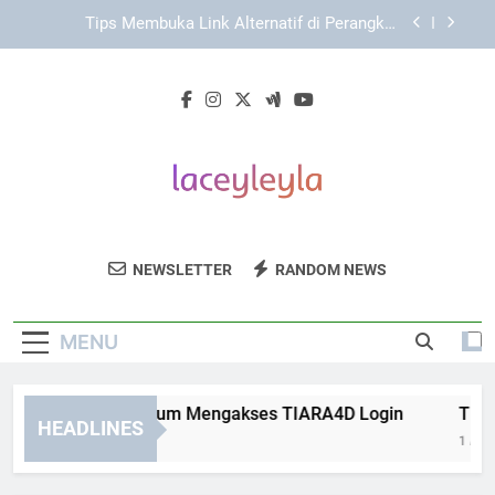
Skip
EDWINSLOT Login Aman melalui Perangkat
to
Pribadi dan Koneksi Stabil
content
Panduan Praktis Login Edwinslot Melalui Browser
dengan Akses yang Aman dan Mudah Dipahami
Hal Penting Sebelum Mengakses TIARA4D Login
Tips Membuka Link Alternatif di Perangkat
Mobile dengan Aman
EDWINSLOT Login Aman melalui Perangkat
Pribadi dan Koneksi Stabil
Lacey Leyla
Temukan Koleksi Fashion Wanita Stylish Di
Panduan Praktis Login Edwinslot Melalui Browser
NEWSLETTER
RANDOM NEWS
dengan Akses yang Aman dan Mudah Dipahami
Lacey Leyla.
MENU
l Penting Sebelum Mengakses TIARA4D Login
Tips Mem
HEADLINES
Weeks Ago
1 Month A