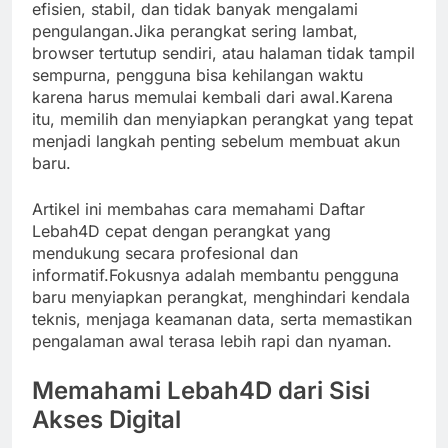
efisien, stabil, dan tidak banyak mengalami
pengulangan.Jika perangkat sering lambat,
browser tertutup sendiri, atau halaman tidak tampil
sempurna, pengguna bisa kehilangan waktu
karena harus memulai kembali dari awal.Karena
itu, memilih dan menyiapkan perangkat yang tepat
menjadi langkah penting sebelum membuat akun
baru.
Artikel ini membahas cara memahami Daftar
Lebah4D cepat dengan perangkat yang
mendukung secara profesional dan
informatif.Fokusnya adalah membantu pengguna
baru menyiapkan perangkat, menghindari kendala
teknis, menjaga keamanan data, serta memastikan
pengalaman awal terasa lebih rapi dan nyaman.
Memahami Lebah4D dari Sisi
Akses Digital