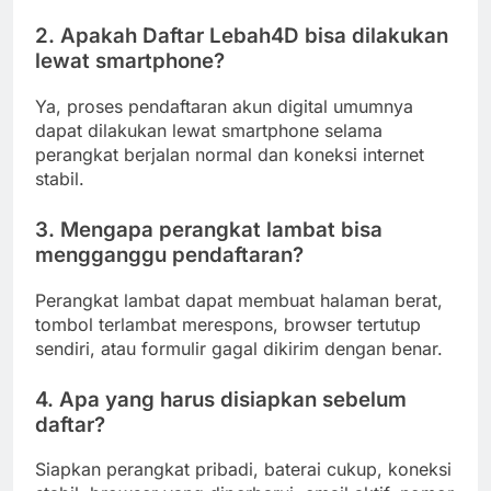
2. Apakah Daftar Lebah4D bisa dilakukan
lewat smartphone?
Ya, proses pendaftaran akun digital umumnya
dapat dilakukan lewat smartphone selama
perangkat berjalan normal dan koneksi internet
stabil.
3. Mengapa perangkat lambat bisa
mengganggu pendaftaran?
Perangkat lambat dapat membuat halaman berat,
tombol terlambat merespons, browser tertutup
sendiri, atau formulir gagal dikirim dengan benar.
4. Apa yang harus disiapkan sebelum
daftar?
Siapkan perangkat pribadi, baterai cukup, koneksi