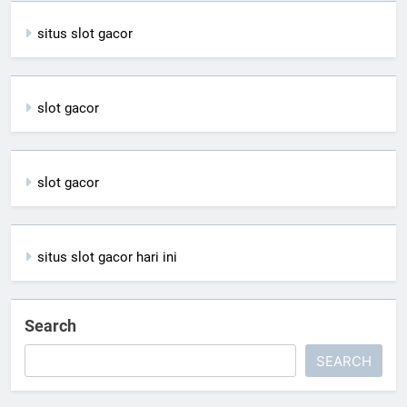
situs slot gacor
slot gacor
slot gacor
situs slot gacor hari ini
Search
SEARCH