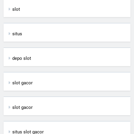
slot
situs
depo slot
slot gacor
slot gacor
situs slot gacor