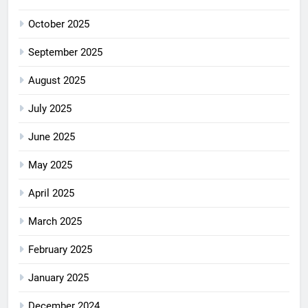
October 2025
September 2025
August 2025
July 2025
June 2025
May 2025
April 2025
March 2025
February 2025
January 2025
December 2024