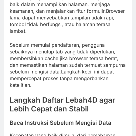
baik dalam menampilkan halaman, menjaga
keamanan, dan menjalankan fitur formulir.Browser
lama dapat menyebabkan tampilan tidak rapi,
tombol tidak berfungsi, atau halaman terasa
lambat.
Sebelum memulai pendaftaran, pengguna
sebaiknya menutup tab yang tidak diperlukan,
membersihkan cache jika browser terasa berat,
dan memastikan halaman sudah termuat sempurna
sebelum mengisi data.Langkah kecil ini dapat
mempercepat proses tanpa mengorbankan
ketelitian.
Langkah Daftar Lebah4D agar
Lebih Cepat dan Stabil
Baca Instruksi Sebelum Mengisi Data
Kecepatan yang baik dimulai dari pemahaman