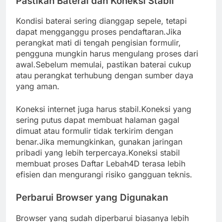
Pastikan Baterai dan Koneksi Stabil
Kondisi baterai sering dianggap sepele, tetapi
dapat mengganggu proses pendaftaran.Jika
perangkat mati di tengah pengisian formulir,
pengguna mungkin harus mengulang proses dari
awal.Sebelum memulai, pastikan baterai cukup
atau perangkat terhubung dengan sumber daya
yang aman.
Koneksi internet juga harus stabil.Koneksi yang
sering putus dapat membuat halaman gagal
dimuat atau formulir tidak terkirim dengan
benar.Jika memungkinkan, gunakan jaringan
pribadi yang lebih terpercaya.Koneksi stabil
membuat proses Daftar Lebah4D terasa lebih
efisien dan mengurangi risiko gangguan teknis.
Perbarui Browser yang Digunakan
Browser yang sudah diperbarui biasanya lebih