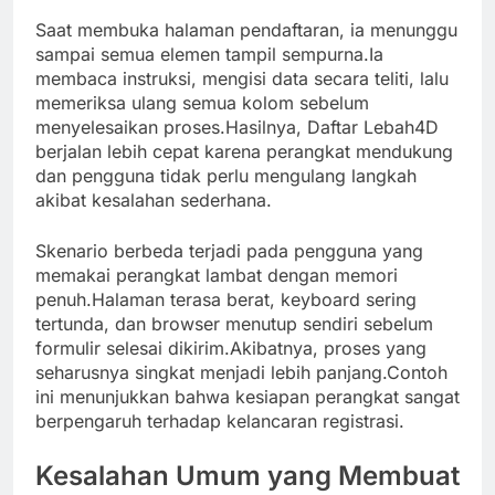
Saat membuka halaman pendaftaran, ia menunggu
sampai semua elemen tampil sempurna.Ia
membaca instruksi, mengisi data secara teliti, lalu
memeriksa ulang semua kolom sebelum
menyelesaikan proses.Hasilnya, Daftar Lebah4D
berjalan lebih cepat karena perangkat mendukung
dan pengguna tidak perlu mengulang langkah
akibat kesalahan sederhana.
Skenario berbeda terjadi pada pengguna yang
memakai perangkat lambat dengan memori
penuh.Halaman terasa berat, keyboard sering
tertunda, dan browser menutup sendiri sebelum
formulir selesai dikirim.Akibatnya, proses yang
seharusnya singkat menjadi lebih panjang.Contoh
ini menunjukkan bahwa kesiapan perangkat sangat
berpengaruh terhadap kelancaran registrasi.
Kesalahan Umum yang Membuat