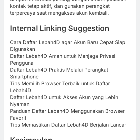
kontak tetap aktif, dan gunakan perangkat
terpercaya saat mengakses akun kembali.
Internal Linking Suggestion
Cara Daftar Lebah4D agar Akun Baru Cepat Siap
Digunakan
Daftar Lebah4D Aman untuk Menjaga Privasi
Pengguna
Daftar Lebah4D Praktis Melalui Perangkat
Smartphone
Tips Memilih Browser Terbaik untuk Daftar
Lebah4D
Daftar Lebah4D untuk Akses Akun yang Lebih
Nyaman
Panduan Daftar Lebah4D Menggunakan Browser
Favorit
Tips Memastikan Daftar Lebah4D Berjalan Lancar