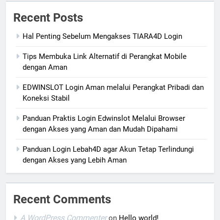
Recent Posts
Hal Penting Sebelum Mengakses TIARA4D Login
Tips Membuka Link Alternatif di Perangkat Mobile
dengan Aman
EDWINSLOT Login Aman melalui Perangkat Pribadi dan
Koneksi Stabil
Panduan Praktis Login Edwinslot Melalui Browser
dengan Akses yang Aman dan Mudah Dipahami
Panduan Login Lebah4D agar Akun Tetap Terlindungi
dengan Akses yang Lebih Aman
Recent Comments
A WordPress Commenter
on
Hello world!