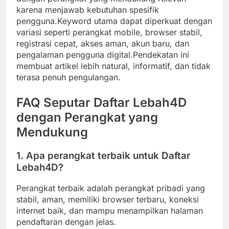
karena menjawab kebutuhan spesifik
pengguna.Keyword utama dapat diperkuat dengan
variasi seperti perangkat mobile, browser stabil,
registrasi cepat, akses aman, akun baru, dan
pengalaman pengguna digital.Pendekatan ini
membuat artikel lebih natural, informatif, dan tidak
terasa penuh pengulangan.
FAQ Seputar Daftar Lebah4D
dengan Perangkat yang
Mendukung
1. Apa perangkat terbaik untuk Daftar
Lebah4D?
Perangkat terbaik adalah perangkat pribadi yang
stabil, aman, memiliki browser terbaru, koneksi
internet baik, dan mampu menampilkan halaman
pendaftaran dengan jelas.