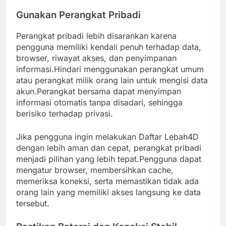
Gunakan Perangkat Pribadi
Perangkat pribadi lebih disarankan karena
pengguna memiliki kendali penuh terhadap data,
browser, riwayat akses, dan penyimpanan
informasi.Hindari menggunakan perangkat umum
atau perangkat milik orang lain untuk mengisi data
akun.Perangkat bersama dapat menyimpan
informasi otomatis tanpa disadari, sehingga
berisiko terhadap privasi.
Jika pengguna ingin melakukan Daftar Lebah4D
dengan lebih aman dan cepat, perangkat pribadi
menjadi pilihan yang lebih tepat.Pengguna dapat
mengatur browser, membersihkan cache,
memeriksa koneksi, serta memastikan tidak ada
orang lain yang memiliki akses langsung ke data
tersebut.