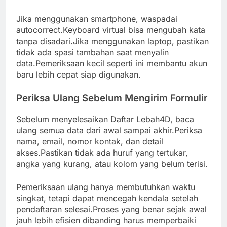
Jika menggunakan smartphone, waspadai
autocorrect.Keyboard virtual bisa mengubah kata
tanpa disadari.Jika menggunakan laptop, pastikan
tidak ada spasi tambahan saat menyalin
data.Pemeriksaan kecil seperti ini membantu akun
baru lebih cepat siap digunakan.
Periksa Ulang Sebelum Mengirim Formulir
Sebelum menyelesaikan Daftar Lebah4D, baca
ulang semua data dari awal sampai akhir.Periksa
nama, email, nomor kontak, dan detail
akses.Pastikan tidak ada huruf yang tertukar,
angka yang kurang, atau kolom yang belum terisi.
Pemeriksaan ulang hanya membutuhkan waktu
singkat, tetapi dapat mencegah kendala setelah
pendaftaran selesai.Proses yang benar sejak awal
jauh lebih efisien dibanding harus memperbaiki