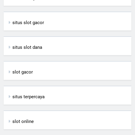
situs slot gacor
situs slot dana
slot gacor
situs terpercaya
slot online