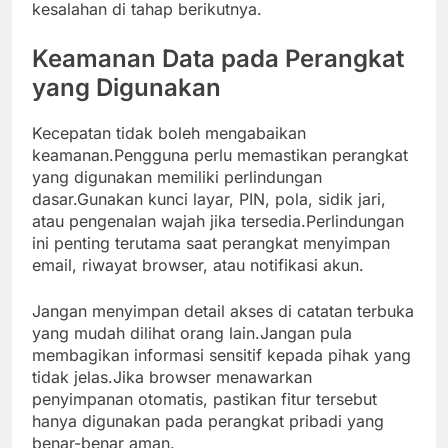
kesalahan di tahap berikutnya.
Keamanan Data pada Perangkat
yang Digunakan
Kecepatan tidak boleh mengabaikan
keamanan.Pengguna perlu memastikan perangkat
yang digunakan memiliki perlindungan
dasar.Gunakan kunci layar, PIN, pola, sidik jari,
atau pengenalan wajah jika tersedia.Perlindungan
ini penting terutama saat perangkat menyimpan
email, riwayat browser, atau notifikasi akun.
Jangan menyimpan detail akses di catatan terbuka
yang mudah dilihat orang lain.Jangan pula
membagikan informasi sensitif kepada pihak yang
tidak jelas.Jika browser menawarkan
penyimpanan otomatis, pastikan fitur tersebut
hanya digunakan pada perangkat pribadi yang
benar-benar aman.