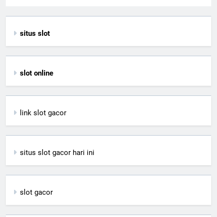
situs slot
slot online
link slot gacor
situs slot gacor hari ini
slot gacor