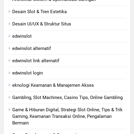
Desain Slot & Tren Estetika
Desain UI/UX & Struktur Situs
edwinslot
edwinslot alternatif
edwinslot link alternatif
edwinslot login
eknologi Keamanan & Manajemen Akses
Gambling, Slot Machines, Casino Tips, Online Gambling
Game & Hiburan Digital, Strategi Slot Online, Tips & Trik
Gaming, Keamanan Transaksi Online, Pengalaman
Bermain