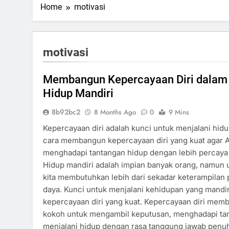
Home
motivasi
motivasi
Membangun Kepercayaan Diri dalam 
Hidup Mandiri
8b92bc2
8 Months Ago
0
9 Mins
Kepercayaan diri adalah kunci untuk menjalani hidup
cara membangun kepercayaan diri yang kuat agar 
menghadapi tantangan hidup dengan lebih percaya d
Hidup mandiri adalah impian banyak orang, namun
kita membutuhkan lebih dari sekadar keterampilan 
daya. Kunci untuk menjalani kehidupan yang mandir
kepercayaan diri yang kuat. Kepercayaan diri mem
kokoh untuk mengambil keputusan, menghadapi ta
menjalani hidup dengan rasa tanggung jawab penuh a