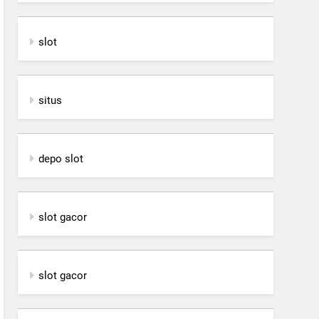
slot
situs
depo slot
slot gacor
slot gacor