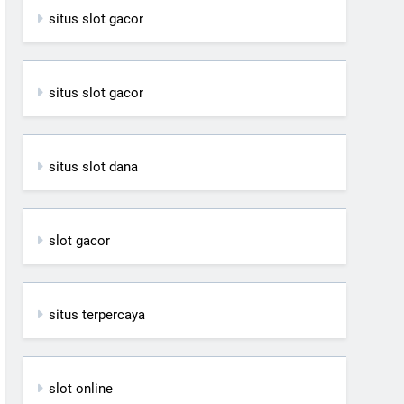
situs slot gacor
situs slot gacor
situs slot dana
slot gacor
situs terpercaya
slot online