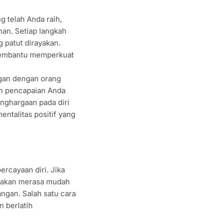
g telah Anda raih,
an. Setiap langkah
 patut dirayakan.
membantu memperkuat
ngan dengan orang
dan pencapaian Anda
nghargaan pada diri
ntalitas positif yang
rcayaan diri. Jika
a akan merasa mudah
angan. Salah satu cara
 berlatih