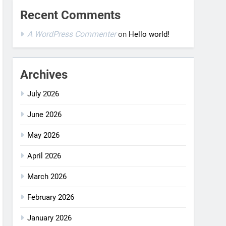
Recent Comments
A WordPress Commenter
on
Hello world!
Archives
July 2026
June 2026
May 2026
April 2026
March 2026
February 2026
January 2026