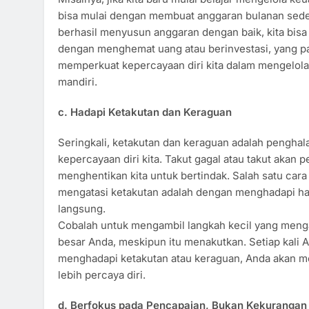
bisa mulai dengan membuat anggaran bulanan seder
berhasil menyusun anggaran dengan baik, kita bisa
dengan menghemat uang atau berinvestasi, yang pa
memperkuat kepercayaan diri kita dalam mengelola
mandiri.
c.
Hadapi Ketakutan dan Keraguan
Seringkali, ketakutan dan keraguan adalah penghal
kepercayaan diri kita. Takut gagal atau takut akan 
menghentikan kita untuk bertindak. Salah satu cara
mengatasi ketakutan adalah dengan menghadapi hal
langsung.
Cobalah untuk mengambil langkah kecil yang meng
besar Anda, meskipun itu menakutkan. Setiap kali A
menghadapi ketakutan atau keraguan, Anda akan me
lebih percaya diri.
d.
Berfokus pada Pencapaian, Bukan Kekurangan