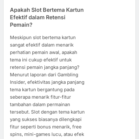
Apakah Slot Bertema Kartun
Efektif dalam Retensi
Pemain?
Meskipun slot bertema kartun
sangat efektif dalam menarik
perhatian pemain awal, apakah
tema ini cukup efektif untuk
retensi pemain jangka panjang?
Menurut laporan dari Gambling
Insider, efektivitas jangka panjang
tema kartun bergantung pada
seberapa menarik fitur-fitur
tambahan dalam permainan
tersebut. Slot dengan tema kartun
yang sukses biasanya dilengkapi
fitur seperti bonus menarik, free
spins, mini-games lucu, atau efek