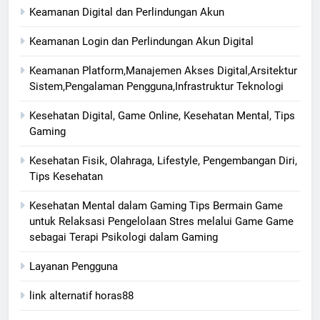
Keamanan Digital dan Perlindungan Akun
Keamanan Login dan Perlindungan Akun Digital
Keamanan Platform,Manajemen Akses Digital,Arsitektur
Sistem,Pengalaman Pengguna,Infrastruktur Teknologi
Kesehatan Digital, Game Online, Kesehatan Mental, Tips
Gaming
Kesehatan Fisik, Olahraga, Lifestyle, Pengembangan Diri,
Tips Kesehatan
Kesehatan Mental dalam Gaming Tips Bermain Game
untuk Relaksasi Pengelolaan Stres melalui Game Game
sebagai Terapi Psikologi dalam Gaming
Layanan Pengguna
link alternatif horas88