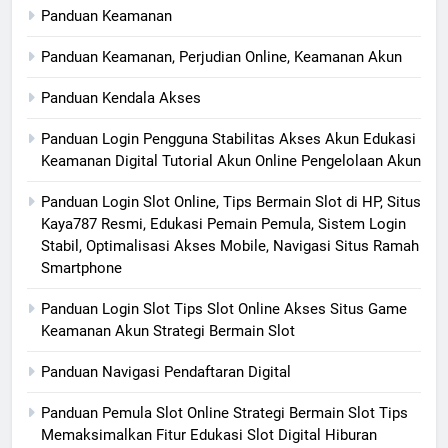
Panduan Keamanan
Panduan Keamanan, Perjudian Online, Keamanan Akun
Panduan Kendala Akses
Panduan Login Pengguna Stabilitas Akses Akun Edukasi
Keamanan Digital Tutorial Akun Online Pengelolaan Akun
Panduan Login Slot Online, Tips Bermain Slot di HP, Situs
Kaya787 Resmi, Edukasi Pemain Pemula, Sistem Login
Stabil, Optimalisasi Akses Mobile, Navigasi Situs Ramah
Smartphone
Panduan Login Slot Tips Slot Online Akses Situs Game
Keamanan Akun Strategi Bermain Slot
Panduan Navigasi Pendaftaran Digital
Panduan Pemula Slot Online Strategi Bermain Slot Tips
Memaksimalkan Fitur Edukasi Slot Digital Hiburan