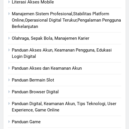
Literasi Akses Mobile
Manajemen Sistem Profesional,Stabilitas Platform
Online,Operasional Digital Terukur,Pengalaman Pengguna
Berkelanjutan
Olahraga, Sepak Bola, Manajemen Karier
Panduan Akses Akun, Keamanan Pengguna, Edukasi
Login Digital
Panduan Akses dan Keamanan Akun
Panduan Bermain Slot
Panduan Browser Digital
Panduan Digital, Keamanan Akun, Tips Teknologi, User
Experience, Game Online
Panduan Game