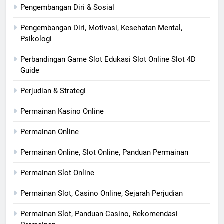
Pengembangan Diri & Sosial
Pengembangan Diri, Motivasi, Kesehatan Mental,
Psikologi
Perbandingan Game Slot Edukasi Slot Online Slot 4D
Guide
Perjudian & Strategi
Permainan Kasino Online
Permainan Online
Permainan Online, Slot Online, Panduan Permainan
Permainan Slot Online
Permainan Slot, Casino Online, Sejarah Perjudian
Permainan Slot, Panduan Casino, Rekomendasi