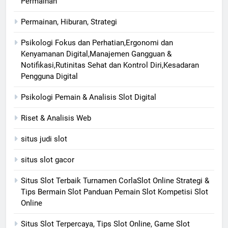
Permainan
Permainan, Hiburan, Strategi
Psikologi Fokus dan Perhatian,Ergonomi dan
Kenyamanan Digital,Manajemen Gangguan &
Notifikasi,Rutinitas Sehat dan Kontrol Diri,Kesadaran
Pengguna Digital
Psikologi Pemain & Analisis Slot Digital
Riset & Analisis Web
situs judi slot
situs slot gacor
Situs Slot Terbaik Turnamen CorlaSlot Online Strategi &
Tips Bermain Slot Panduan Pemain Slot Kompetisi Slot
Online
Situs Slot Terpercaya, Tips Slot Online, Game Slot