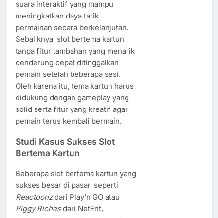
suara interaktif yang mampu
meningkatkan daya tarik
permainan secara berkelanjutan.
Sebaliknya, slot bertema kartun
tanpa fitur tambahan yang menarik
cenderung cepat ditinggalkan
pemain setelah beberapa sesi.
Oleh karena itu, tema kartun harus
didukung dengan gameplay yang
solid serta fitur yang kreatif agar
pemain terus kembali bermain.
Studi Kasus Sukses Slot
Bertema Kartun
Beberapa slot bertema kartun yang
sukses besar di pasar, seperti
Reactoonz
dari Play’n GO atau
Piggy Riches
dari NetEnt,