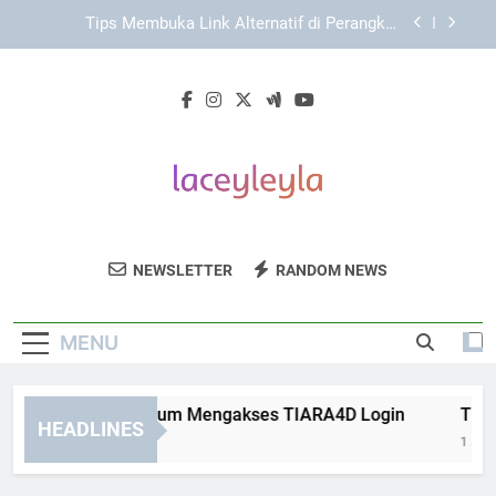
Skip
EDWINSLOT Login Aman melalui Perangkat
to
Pribadi dan Koneksi Stabil
content
Panduan Praktis Login Edwinslot Melalui Browser
dengan Akses yang Aman dan Mudah Dipahami
Hal Penting Sebelum Mengakses TIARA4D Login
Tips Membuka Link Alternatif di Perangkat
Mobile dengan Aman
EDWINSLOT Login Aman melalui Perangkat
Pribadi dan Koneksi Stabil
Lacey Leyla
Temukan Koleksi Fashion Wanita Stylish Di
Panduan Praktis Login Edwinslot Melalui Browser
NEWSLETTER
RANDOM NEWS
dengan Akses yang Aman dan Mudah Dipahami
Lacey Leyla.
MENU
al Penting Sebelum Mengakses TIARA4D Login
Tips Me
HEADLINES
Weeks Ago
1 Month A