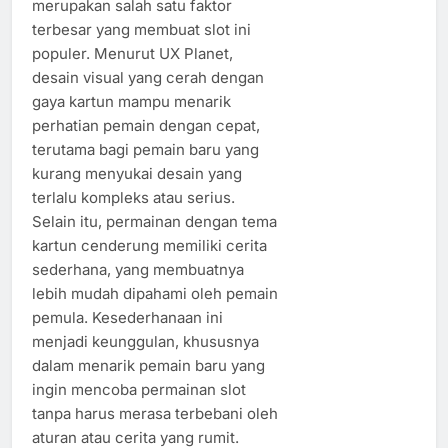
merupakan salah satu faktor
terbesar yang membuat slot ini
populer. Menurut UX Planet,
desain visual yang cerah dengan
gaya kartun mampu menarik
perhatian pemain dengan cepat,
terutama bagi pemain baru yang
kurang menyukai desain yang
terlalu kompleks atau serius.
Selain itu, permainan dengan tema
kartun cenderung memiliki cerita
sederhana, yang membuatnya
lebih mudah dipahami oleh pemain
pemula. Kesederhanaan ini
menjadi keunggulan, khususnya
dalam menarik pemain baru yang
ingin mencoba permainan slot
tanpa harus merasa terbebani oleh
aturan atau cerita yang rumit.