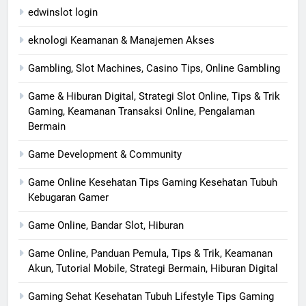
edwinslot login
eknologi Keamanan & Manajemen Akses
Gambling, Slot Machines, Casino Tips, Online Gambling
Game & Hiburan Digital, Strategi Slot Online, Tips & Trik
Gaming, Keamanan Transaksi Online, Pengalaman
Bermain
Game Development & Community
Game Online Kesehatan Tips Gaming Kesehatan Tubuh
Kebugaran Gamer
Game Online, Bandar Slot, Hiburan
Game Online, Panduan Pemula, Tips & Trik, Keamanan
Akun, Tutorial Mobile, Strategi Bermain, Hiburan Digital
Gaming Sehat Kesehatan Tubuh Lifestyle Tips Gaming