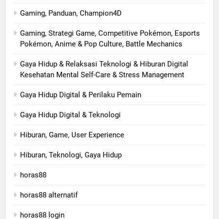
Gaming, Panduan, Champion4D
Gaming, Strategi Game, Competitive Pokémon, Esports
Pokémon, Anime & Pop Culture, Battle Mechanics
Gaya Hidup & Relaksasi Teknologi & Hiburan Digital
Kesehatan Mental Self-Care & Stress Management
Gaya Hidup Digital & Perilaku Pemain
Gaya Hidup Digital & Teknologi
Hiburan, Game, User Experience
Hiburan, Teknologi, Gaya Hidup
horas88
horas88 alternatif
horas88 login