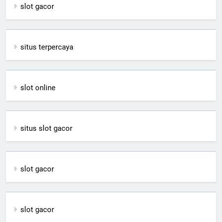
slot gacor
situs terpercaya
slot online
situs slot gacor
slot gacor
slot gacor