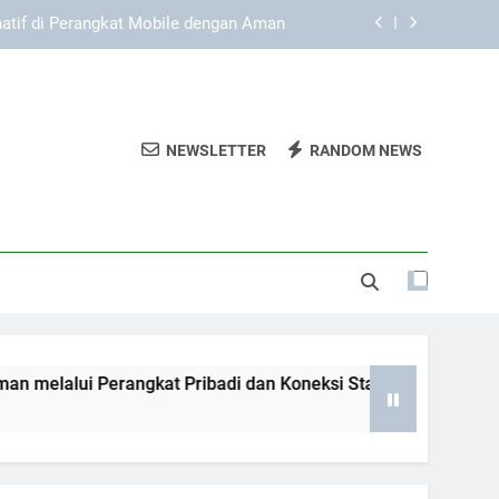
atif di Perangkat Mobile dengan Aman
Perangkat Pribadi dan Koneksi Stabil
 Akses yang Aman dan Mudah Dipahami
NEWSLETTER
RANDOM NEWS
ng Sebelum Mengakses TIARA4D Login
atif di Perangkat Mobile dengan Aman
Perangkat Pribadi dan Koneksi Stabil
 Akses yang Aman dan Mudah Dipahami
erangkat Pribadi dan Koneksi Stabil
Panduan Praktis 
2 Months Ago