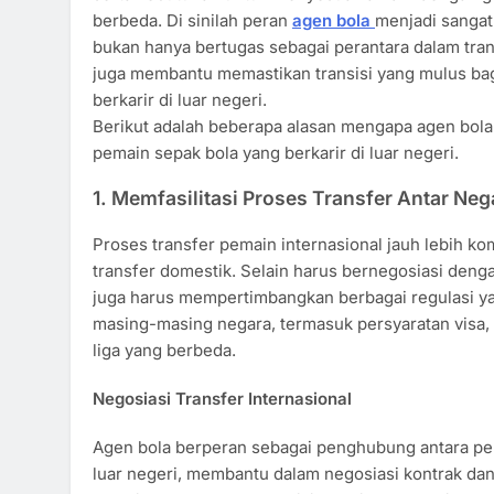
berbeda. Di sinilah peran
agen bola
menjadi sangat
bukan hanya bertugas sebagai perantara dalam tran
juga membantu memastikan transisi yang mulus ba
berkarir di luar negeri.
Berikut adalah beberapa alasan mengapa agen bola
pemain sepak bola yang berkarir di luar negeri.
1. Memfasilitasi Proses Transfer Antar Neg
Proses transfer pemain internasional jauh lebih k
transfer domestik. Selain harus bernegosiasi denga
juga harus mempertimbangkan berbagai regulasi ya
masing-masing negara, termasuk persyaratan visa, i
liga yang berbeda.
Negosiasi Transfer Internasional
Agen bola berperan sebagai penghubung antara pem
luar negeri, membantu dalam negosiasi kontrak d