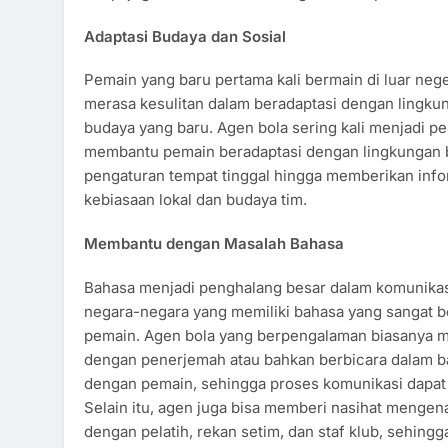
Adaptasi Budaya dan Sosial
Pemain yang baru pertama kali bermain di luar neg
merasa kesulitan dalam beradaptasi dengan lingkun
budaya yang baru. Agen bola sering kali menjadi 
membantu pemain beradaptasi dengan lingkungan ba
pengaturan tempat tinggal hingga memberikan inf
kebiasaan lokal dan budaya tim.
Membantu dengan Masalah Bahasa
Bahasa menjadi penghalang besar dalam komunikasi
negara-negara yang memiliki bahasa yang sangat b
pemain. Agen bola yang berpengalaman biasanya m
dengan penerjemah atau bahkan berbicara dalam 
dengan pemain, sehingga proses komunikasi dapat b
Selain itu, agen juga bisa memberi nasihat mengen
dengan pelatih, rekan setim, dan staf klub, sehing