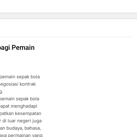
bagi Pemain
 pemain sepak bola
negosiasi kontrak
g.
 pemain sepak bola
 dapat menghadapi
apatkan kesempatan
 di luar negeri juga
an budaya, bahasa,
gaya permainan yang