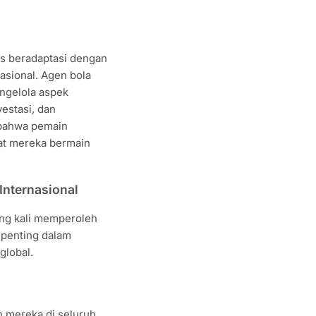
us beradaptasi dengan
asional. Agen bola
ngelola aspek
estasi, dan
 bahwa pemain
at mereka bermain
Internasional
ing kali memperoleh
 penting dalam
global.
n mereka di seluruh