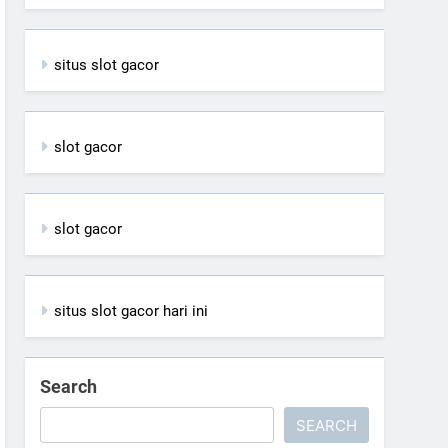
situs slot gacor
slot gacor
slot gacor
situs slot gacor hari ini
Search
SEARCH