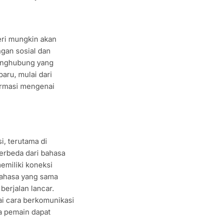
eri mungkin akan
gan sosial dan
penghubung yang
ru, mulai dari
ormasi mengenai
, terutama di
erbeda dari bahasa
emiliki koneksi
bahasa yang sama
erjalan lancar.
ai cara berkomunikasi
ga pemain dapat