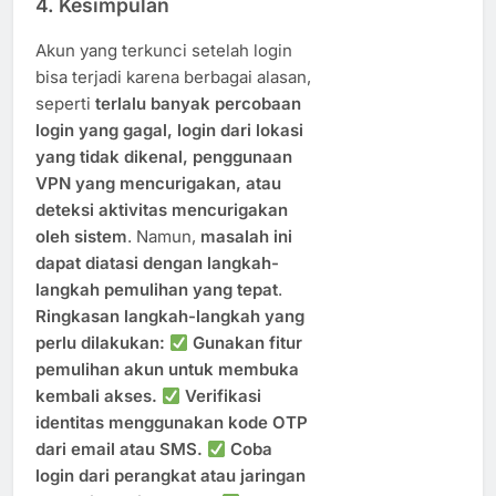
4. Kesimpulan
Akun yang terkunci setelah login
bisa terjadi karena berbagai alasan,
seperti
terlalu banyak percobaan
login yang gagal, login dari lokasi
yang tidak dikenal, penggunaan
VPN yang mencurigakan, atau
deteksi aktivitas mencurigakan
oleh sistem
. Namun,
masalah ini
dapat diatasi dengan langkah-
langkah pemulihan yang tepat
.
Ringkasan langkah-langkah yang
perlu dilakukan:
Gunakan fitur
pemulihan akun untuk membuka
kembali akses.
Verifikasi
identitas menggunakan kode OTP
dari email atau SMS.
Coba
login dari perangkat atau jaringan