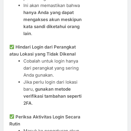
Ini akan memastikan bahwa
hanya Anda yang dapat
mengakses akun meskipun
kata sandi diketahui orang
lain
.
Hindari Login dari Perangkat
atau Lokasi yang Tidak Dikenal
Cobalah untuk login hanya
dari perangkat yang sering
Anda gunakan.
Jika perlu login dari lokasi
baru,
gunakan metode
verifikasi tambahan seperti
2FA
.
Periksa Aktivitas Login Secara
Rutin
Masuk ke pengaturan akun