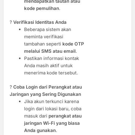
mendapatkan tautan atau
kode pemulihan
.
?
Verifikasi Identitas Anda
Beberapa sistem akan
meminta verifikasi
tambahan seperti
kode OTP
melalui SMS atau email
.
Pastikan informasi kontak
Anda masih aktif untuk
menerima kode tersebut.
?
Coba Login dari Perangkat atau
Jaringan yang Sering Digunakan
Jika akun terkunci karena
login dari lokasi baru, coba
masuk dari
perangkat atau
jaringan Wi-Fi yang biasa
Anda gunakan
.