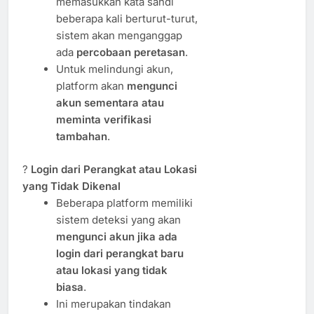
memasukkan kata sandi
beberapa kali berturut-turut,
sistem akan menganggap
ada
percobaan peretasan
.
Untuk melindungi akun,
platform akan
mengunci
akun sementara atau
meminta verifikasi
tambahan
.
?
Login dari Perangkat atau Lokasi
yang Tidak Dikenal
Beberapa platform memiliki
sistem deteksi yang akan
mengunci akun jika ada
login dari perangkat baru
atau lokasi yang tidak
biasa
.
Ini merupakan tindakan