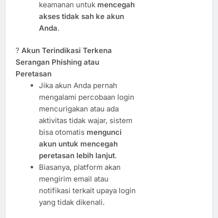
keamanan untuk
mencegah
akses tidak sah ke akun
Anda
.
?
Akun Terindikasi Terkena
Serangan Phishing atau
Peretasan
Jika akun Anda pernah
mengalami percobaan login
mencurigakan atau ada
aktivitas tidak wajar, sistem
bisa otomatis
mengunci
akun untuk mencegah
peretasan lebih lanjut
.
Biasanya, platform akan
mengirim email atau
notifikasi terkait upaya login
yang tidak dikenali.