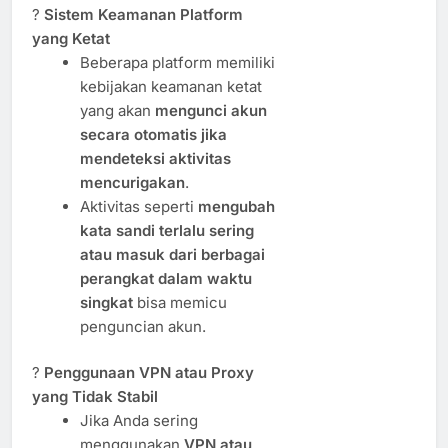
?
Sistem Keamanan Platform
yang Ketat
Beberapa platform memiliki
kebijakan keamanan ketat
yang akan
mengunci akun
secara otomatis jika
mendeteksi aktivitas
mencurigakan
.
Aktivitas seperti
mengubah
kata sandi terlalu sering
atau masuk dari berbagai
perangkat dalam waktu
singkat
bisa memicu
penguncian akun.
?
Penggunaan VPN atau Proxy
yang Tidak Stabil
Jika Anda sering
menggunakan
VPN atau