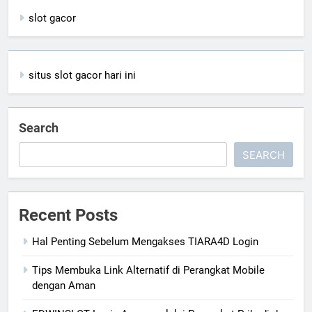
slot gacor
situs slot gacor hari ini
Search
SEARCH
Recent Posts
Hal Penting Sebelum Mengakses TIARA4D Login
Tips Membuka Link Alternatif di Perangkat Mobile
dengan Aman