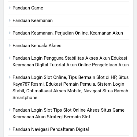
Panduan Game
Panduan Keamanan
Panduan Keamanan, Perjudian Online, Keamanan Akun
Panduan Kendala Akses
Panduan Login Pengguna Stabilitas Akses Akun Edukasi
Keamanan Digital Tutorial Akun Online Pengelolaan Akun
Panduan Login Slot Online, Tips Bermain Slot di HP, Situs
Kaya787 Resmi, Edukasi Pemain Pemula, Sistem Login
Stabil, Optimalisasi Akses Mobile, Navigasi Situs Ramah
Smartphone
Panduan Login Slot Tips Slot Online Akses Situs Game
Keamanan Akun Strategi Bermain Slot
Panduan Navigasi Pendaftaran Digital