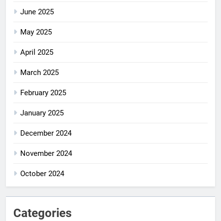
June 2025
May 2025
April 2025
March 2025
February 2025
January 2025
December 2024
November 2024
October 2024
Categories