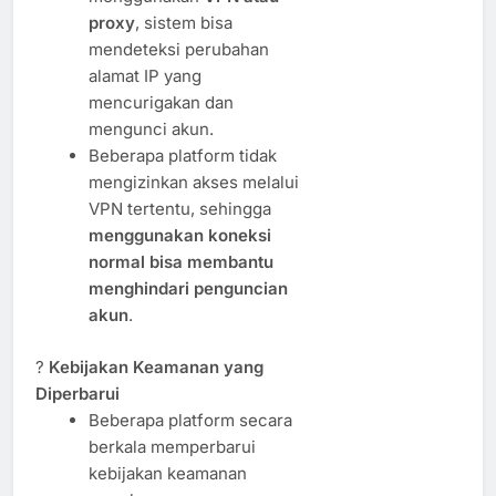
proxy
, sistem bisa
mendeteksi perubahan
alamat IP yang
mencurigakan dan
mengunci akun.
Beberapa platform tidak
mengizinkan akses melalui
VPN tertentu, sehingga
menggunakan koneksi
normal bisa membantu
menghindari penguncian
akun
.
?
Kebijakan Keamanan yang
Diperbarui
Beberapa platform secara
berkala memperbarui
kebijakan keamanan