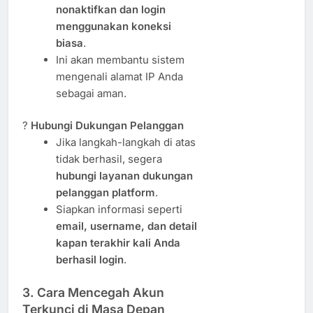
nonaktifkan dan login
menggunakan koneksi
biasa
.
Ini akan membantu sistem
mengenali alamat IP Anda
sebagai aman.
?
Hubungi Dukungan Pelanggan
Jika langkah-langkah di atas
tidak berhasil, segera
hubungi layanan dukungan
pelanggan platform
.
Siapkan informasi seperti
email, username, dan detail
kapan terakhir kali Anda
berhasil login
.
3. Cara Mencegah Akun
Terkunci di Masa Depan