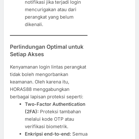
notifikasi jika terjadi login
mencurigakan atau dari
perangkat yang belum
dikenali.
Perlindungan Optimal untuk
Setiap Akses
Kenyamanan login lintas perangkat
tidak boleh mengorbankan
keamanan. Oleh karena itu,
HORAS88 menggabungkan
berbagai lapisan proteksi seperti:
Two-Factor Authentication
(2FA):
Proteksi tambahan
melalui kode OTP atau
verifikasi biometrik.
Enkripsi end-to-end:
Semua