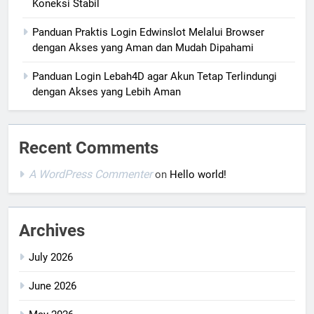
Koneksi Stabil
Panduan Praktis Login Edwinslot Melalui Browser
dengan Akses yang Aman dan Mudah Dipahami
Panduan Login Lebah4D agar Akun Tetap Terlindungi
dengan Akses yang Lebih Aman
Recent Comments
A WordPress Commenter
on
Hello world!
Archives
July 2026
June 2026