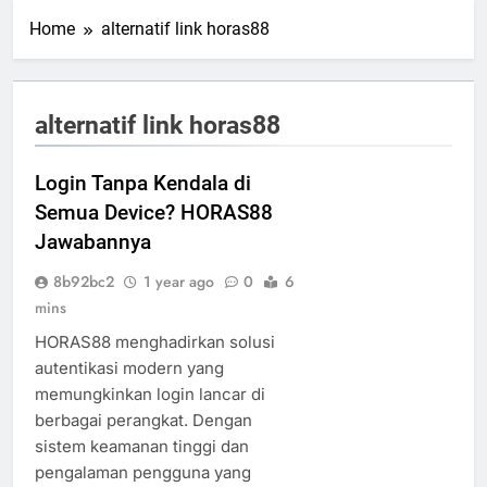
Home
alternatif link horas88
alternatif link horas88
Login Tanpa Kendala di
Semua Device? HORAS88
Jawabannya
8b92bc2
1 year ago
0
6
mins
HORAS88 menghadirkan solusi
autentikasi modern yang
memungkinkan login lancar di
berbagai perangkat. Dengan
sistem keamanan tinggi dan
pengalaman pengguna yang