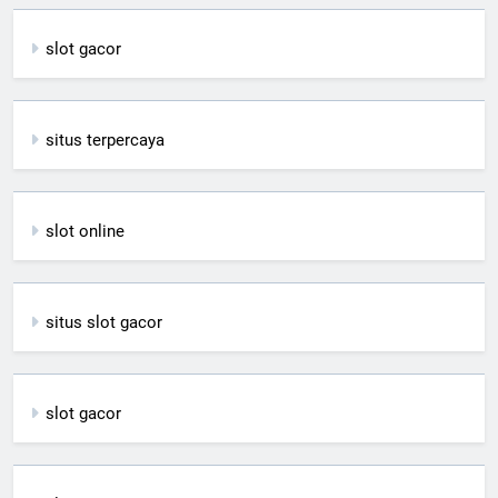
slot gacor
situs terpercaya
slot online
situs slot gacor
slot gacor