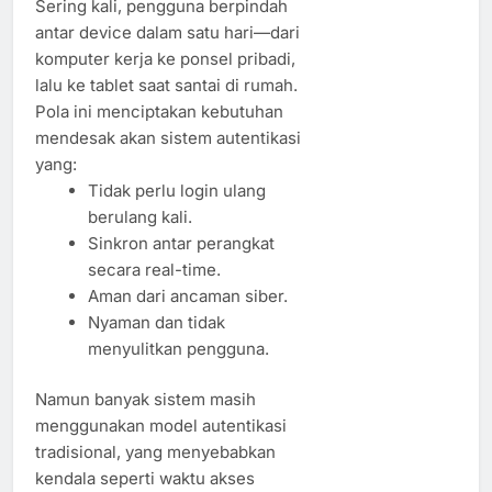
Sering kali, pengguna berpindah
antar device dalam satu hari—dari
komputer kerja ke ponsel pribadi,
lalu ke tablet saat santai di rumah.
Pola ini menciptakan kebutuhan
mendesak akan sistem autentikasi
yang:
Tidak perlu login ulang
berulang kali.
Sinkron antar perangkat
secara real-time.
Aman dari ancaman siber.
Nyaman dan tidak
menyulitkan pengguna.
Namun banyak sistem masih
menggunakan model autentikasi
tradisional, yang menyebabkan
kendala seperti waktu akses