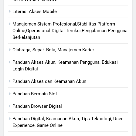
Literasi Akses Mobile
Manajemen Sistem Profesional,Stabilitas Platform
Online,Operasional Digital Terukur,Pengalaman Pengguna
Berkelanjutan
Olahraga, Sepak Bola, Manajemen Karier
Panduan Akses Akun, Keamanan Pengguna, Edukasi
Login Digital
Panduan Akses dan Keamanan Akun
Panduan Bermain Slot
Panduan Browser Digital
Panduan Digital, Keamanan Akun, Tips Teknologi, User
Experience, Game Online