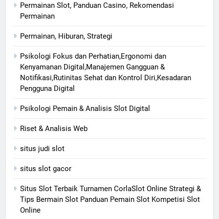
Permainan Slot, Panduan Casino, Rekomendasi
Permainan
Permainan, Hiburan, Strategi
Psikologi Fokus dan Perhatian,Ergonomi dan
Kenyamanan Digital,Manajemen Gangguan &
Notifikasi,Rutinitas Sehat dan Kontrol Diri,Kesadaran
Pengguna Digital
Psikologi Pemain & Analisis Slot Digital
Riset & Analisis Web
situs judi slot
situs slot gacor
Situs Slot Terbaik Turnamen CorlaSlot Online Strategi &
Tips Bermain Slot Panduan Pemain Slot Kompetisi Slot
Online