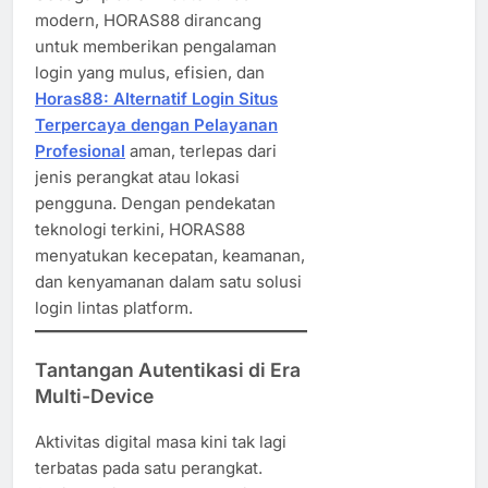
modern, HORAS88 dirancang
untuk memberikan pengalaman
login yang mulus, efisien, dan
Horas88: Alternatif Login Situs
Terpercaya dengan Pelayanan
Profesional
aman, terlepas dari
jenis perangkat atau lokasi
pengguna. Dengan pendekatan
teknologi terkini, HORAS88
menyatukan kecepatan, keamanan,
dan kenyamanan dalam satu solusi
login lintas platform.
Tantangan Autentikasi di Era
Multi-Device
Aktivitas digital masa kini tak lagi
terbatas pada satu perangkat.