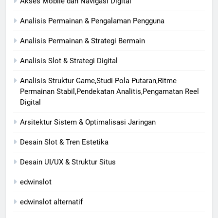
Akses Mobile dan Navigasi Digital
Analisis Permainan & Pengalaman Pengguna
Analisis Permainan & Strategi Bermain
Analisis Slot & Strategi Digital
Analisis Struktur Game,Studi Pola Putaran,Ritme
Permainan Stabil,Pendekatan Analitis,Pengamatan Reel
Digital
Arsitektur Sistem & Optimalisasi Jaringan
Desain Slot & Tren Estetika
Desain UI/UX & Struktur Situs
edwinslot
edwinslot alternatif