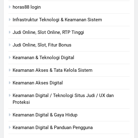
horas88 login
Infrastruktur Teknologi & Keamanan Sistem
Judi Online, Slot Online, RTP Tinggi
Judi Online, Slot, Fitur Bonus
Keamanan & Teknologi Digital
Keamanan Akses & Tata Kelola Sistem
Keamanan Akses Digital
Keamanan Digital / Teknologi Situs Judi / UX dan
Proteksi
Keamanan Digital & Gaya Hidup
Keamanan Digital & Panduan Pengguna