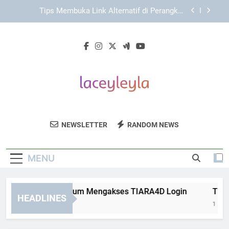
Skip
EDWINSLOT Login Aman melalui Perangkat
to
Pribadi dan Koneksi Stabil
content
Panduan Praktis Login Edwinslot Melalui Browser
dengan Akses yang Aman dan Mudah Dipahami
Hal Penting Sebelum Mengakses TIARA4D Login
Tips Membuka Link Alternatif di Perangkat
Mobile dengan Aman
EDWINSLOT Login Aman melalui Perangkat
Pribadi dan Koneksi Stabil
Lacey Leyla
Temukan Koleksi Fashion Wanita Stylish Di
Panduan Praktis Login Edwinslot Melalui Browser
NEWSLETTER
RANDOM NEWS
dengan Akses yang Aman dan Mudah Dipahami
Lacey Leyla.
MENU
l Penting Sebelum Mengakses TIARA4D Login
Tips Mem
HEADLINES
Month Ago
1 Month A