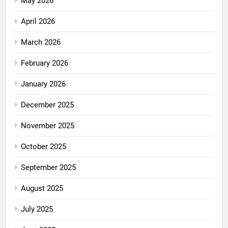
May 2026
April 2026
March 2026
February 2026
January 2026
December 2025
November 2025
October 2025
September 2025
August 2025
July 2025