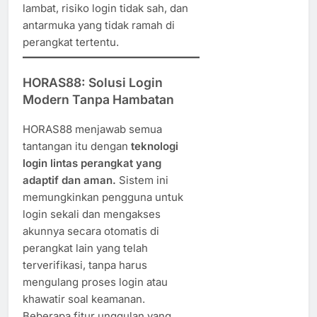
lambat, risiko login tidak sah, dan
antarmuka yang tidak ramah di
perangkat tertentu.
HORAS88: Solusi Login
Modern Tanpa Hambatan
HORAS88 menjawab semua
tantangan itu dengan
teknologi
login lintas perangkat yang
adaptif dan aman.
Sistem ini
memungkinkan pengguna untuk
login sekali dan mengakses
akunnya secara otomatis di
perangkat lain yang telah
terverifikasi, tanpa harus
mengulang proses login atau
khawatir soal keamanan.
Beberapa fitur unggulan yang