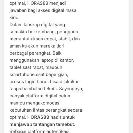
optimal, HORAS88 menjadi
jawaban bagi akses digital masa
kini.
Dalam lanskap digital yang
semakin berkembang, pengguna
menuntut akses cepat, stabil, dan
aman ke akun mereka dari
berbagai perangkat. Baik
menggunakan laptop di kantor,
tablet saat rapat, maupun
smartphone saat bepergian,
proses login harus bisa dilakukan
tanpa hambatan teknis. Sayangnya,
banyak platform digital belum
mampu mengakomodasi
kebutuhan lintas perangkat secara
optimal.
HORAS88 hadir untuk
menjawab tantangan tersebut.
Sebagai platform autentikasi