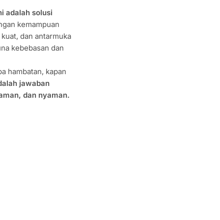
 adalah solusi
gan kemampuan
g kuat, dan antarmuka
na kebebasan dan
pa hambatan, kapan
alah jawaban
, aman, dan nyaman.