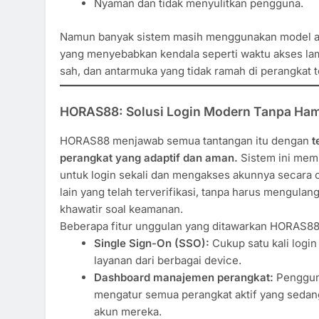
Nyaman dan tidak menyulitkan pengguna.
Namun banyak sistem masih menggunakan model aut
yang menyebabkan kendala seperti waktu akses lamba
sah, dan antarmuka yang tidak ramah di perangkat t
HORAS88: Solusi Login Modern Tanpa Ha
HORAS88 menjawab semua tantangan itu dengan
t
perangkat yang adaptif dan aman.
Sistem ini me
untuk login sekali dan mengakses akunnya secara o
lain yang telah terverifikasi, tanpa harus mengulan
khawatir soal keamanan.
Beberapa fitur unggulan yang ditawarkan HORAS88 
Single Sign-On (SSO):
Cukup satu kali logi
layanan dari berbagai device.
Dashboard manajemen perangkat:
Pengguna
mengatur semua perangkat aktif yang seda
akun mereka.