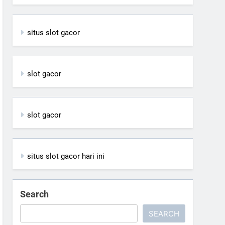
situs slot gacor
slot gacor
slot gacor
situs slot gacor hari ini
Search
SEARCH