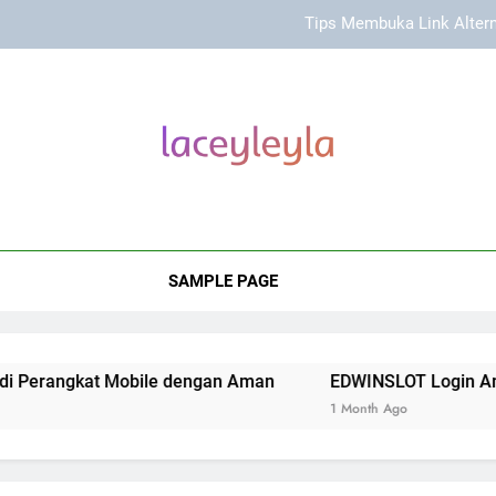
Tips Membuka Link Altern
EDWINSLOT Login Aman melalui 
Panduan Praktis Login Edwinslot Melalui Browser dengan
Hal Penti
ey Leyla
Tips Membuka Link Altern
leksi Fashion Wanita Stylish Di Lacey Leyla.
EDWINSLOT Login Aman melalui 
SAMPLE PAGE
Panduan Praktis Login Edwinslot Melalui Browser dengan
at Mobile dengan Aman
EDWINSLOT Login Aman melalui P
1 Month Ago