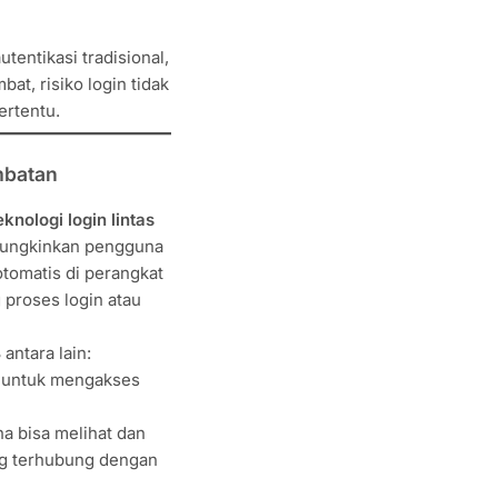
entikasi tradisional,
t, risiko login tidak
ertentu.
mbatan
eknologi login lintas
mungkinkan pengguna
tomatis di perangkat
g proses login atau
antara lain:
n untuk mengakses
 bisa melihat dan
ng terhubung dengan