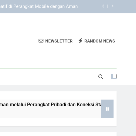
atif di Perangkat Mobile dengan Aman
Perangkat Pribadi dan Koneksi Stabil
 Akses yang Aman dan Mudah Dipahami
NEWSLETTER
RANDOM NEWS
ng Sebelum Mengakses TIARA4D Login
atif di Perangkat Mobile dengan Aman
Perangkat Pribadi dan Koneksi Stabil
 Akses yang Aman dan Mudah Dipahami
erangkat Pribadi dan Koneksi Stabil
Panduan Praktis 
2 Months Ago