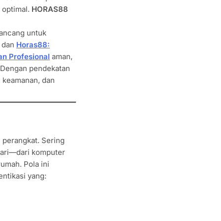
 optimal.
HORAS88
rancang untuk
, dan
Horas88:
an Profesional
aman,
a. Dengan pendekatan
, keamanan, dan
tu perangkat. Sering
hari—dari komputer
 rumah. Pola ini
ntikasi yang: