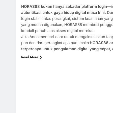
HORAS88 bukan hanya sekadar platform login—ini
autentikasi untuk gaya hidup digital masa kini.
Den
login stabil lintas perangkat, sistem keamanan yan
yang mudah digunakan, HORAS88 memberi penggu
kendali penuh atas akses digital mereka.
Jika Anda mencari cara untuk mengakses akun tan
pun dan dari perangkat apa pun, maka
HORAS88 ad
terpercaya untuk pengalaman digital yang cepat
Read More