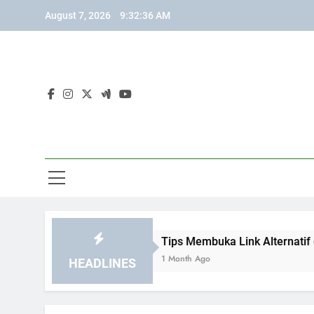
Skip
August 7, 2026
9:32:37 AM
to
content
Lac
Temukan Ko
IARA4D Login
Tips Membuka Link Alternatif di Perangk
1 Month Ago
HEADLINES