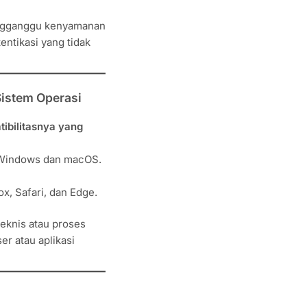
mengganggu kenyamanan
ntikasi yang tidak
Sistem Operasi
ibilitasnya yang
 Windows dan macOS.
x, Safari, dan Edge.
eknis atau proses
er atau aplikasi