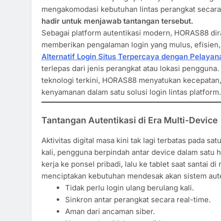
mengakomodasi kebutuhan lintas perangkat secara
hadir untuk menjawab tantangan tersebut.
Sebagai platform autentikasi modern, HORAS88 di
memberikan pengalaman login yang mulus, efisien
Alternatif Login Situs Terpercaya dengan Pelayan
terlepas dari jenis perangkat atau lokasi penggun
teknologi terkini, HORAS88 menyatukan kecepatan
kenyamanan dalam satu solusi login lintas platform.
Tantangan Autentikasi di Era Multi-Device
Aktivitas digital masa kini tak lagi terbatas pada sa
kali, pengguna berpindah antar device dalam satu 
kerja ke ponsel pribadi, lalu ke tablet saat santai di
menciptakan kebutuhan mendesak akan sistem aute
Tidak perlu login ulang berulang kali.
Sinkron antar perangkat secara real-time.
Aman dari ancaman siber.