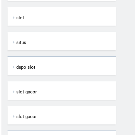
slot
situs
depo slot
slot gacor
slot gacor