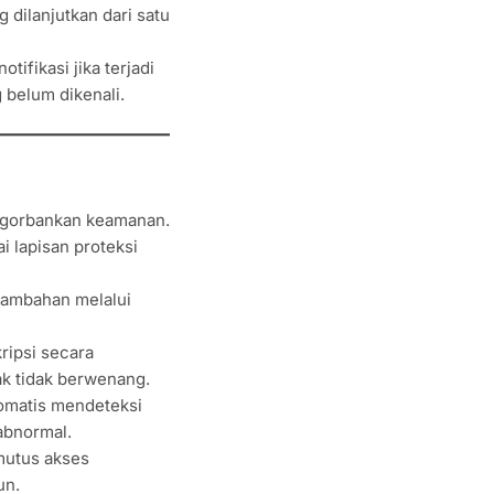
 dilanjutkan dari satu
ifikasi jika terjadi
 belum dikenali.
engorbankan keamanan.
 lapisan proteksi
tambahan melalui
ripsi secara
ak tidak berwenang.
omatis mendeteksi
abnormal.
utus akses
un.