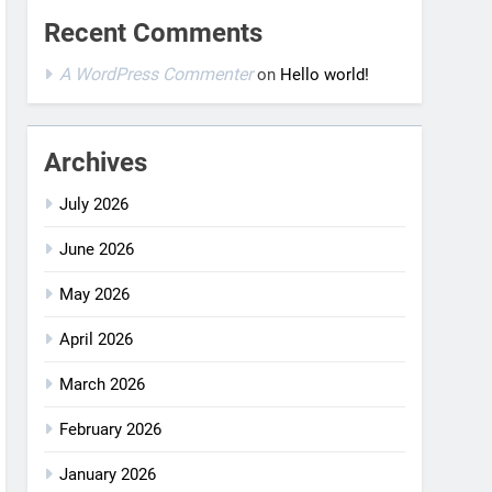
Recent Comments
A WordPress Commenter
on
Hello world!
Archives
July 2026
June 2026
May 2026
April 2026
March 2026
February 2026
January 2026