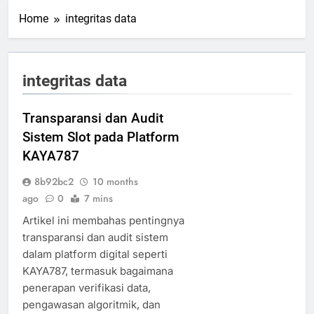
Home
integritas data
integritas data
Transparansi dan Audit
Sistem Slot pada Platform
KAYA787
8b92bc2
10 months
ago
0
7 mins
Artikel ini membahas pentingnya
transparansi dan audit sistem
dalam platform digital seperti
KAYA787, termasuk bagaimana
penerapan verifikasi data,
pengawasan algoritmik, dan