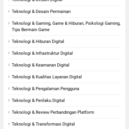
Teknologi & Desain Permainan
Teknologi & Gaming, Game & Hiburan, Psikologi Gaming,
Tips Bermain Game
Teknologi & Hiburan Digital
Teknologi & Infrastruktur Digital
Teknologi & Keamanan Digital
Teknologi & Kualitas Layanan Digital
Teknologi & Pengalaman Pengguna
Teknologi & Perilaku Digital
Teknologi & Review Perbandingan Platform
Teknologi & Transformasi Digital