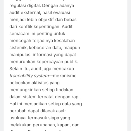
regulasi digital. Dengan adanya
audit eksternal, hasil evaluasi
menjadi lebih objektif dan bebas
dari konflik kepentingan. Audit
semacam ini penting untuk
mencegah terjadinya kesalahan
sistemik, kebocoran data, maupun
manipulasi informasi yang dapat
menurunkan kepercayaan publik.
Selain itu, audit juga mencakup
traceability system
—mekanisme
pelacakan aktivitas yang
memungkinkan setiap tindakan
dalam sistem tercatat dengan rapi.
Hal ini menjadikan setiap data yang
berubah dapat dilacak asal-
usulnya, termasuk siapa yang
melakukan perubahan, kapan, dan