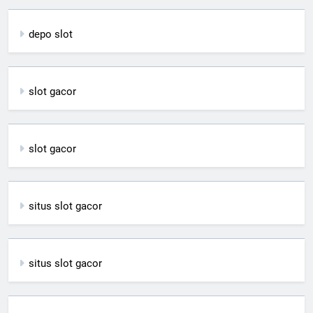
depo slot
slot gacor
slot gacor
situs slot gacor
situs slot gacor