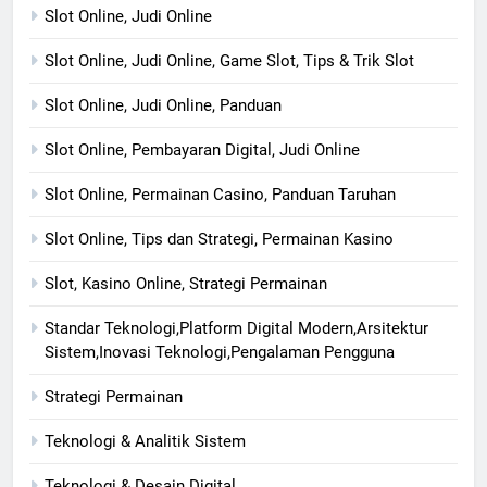
Slot Online, Judi Online
Slot Online, Judi Online, Game Slot, Tips & Trik Slot
Slot Online, Judi Online, Panduan
Slot Online, Pembayaran Digital, Judi Online
Slot Online, Permainan Casino, Panduan Taruhan
Slot Online, Tips dan Strategi, Permainan Kasino
Slot, Kasino Online, Strategi Permainan
Standar Teknologi,Platform Digital Modern,Arsitektur
Sistem,Inovasi Teknologi,Pengalaman Pengguna
Strategi Permainan
Teknologi & Analitik Sistem
Teknologi & Desain Digital