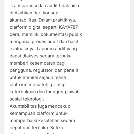
Transparansi dan audit tidak bisa
dipisahkan dari konsep
akuntabilitas. Dalam praktiknya,
platform digital seperti KAYA787
perlu memiliki dokumentasi publik
mengenai proses audit dan hasil
evaluasinya. Laporan audit yang
dapat diakses secara terbuka
memberi kesempatan bagi
pengguna, regulator, dan peneliti
untuk menilai sejauh mana
platform mematuhi prinsip
keterbukaan dan tanggung jawab
sosial teknologi.
Akuntabilitas juga mencakup
kemampuan platform untuk
memperbaiki kesalahan secara
cepat dan terbuka. Ketika