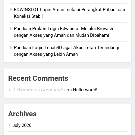
EDWINSLOT Login Aman melalui Perangkat Pribadi dan
Koneksi Stabil
Panduan Praktis Login Edwinslot Melalui Browser
dengan Akses yang Aman dan Mudah Dipahami
Panduan Login Lebah4D agar Akun Tetap Terlindungi
dengan Akses yang Lebih Aman
Recent Comments
A WordPress Commenter
on
Hello world!
Archives
July 2026