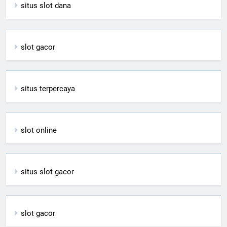
situs slot dana
slot gacor
situs terpercaya
slot online
situs slot gacor
slot gacor