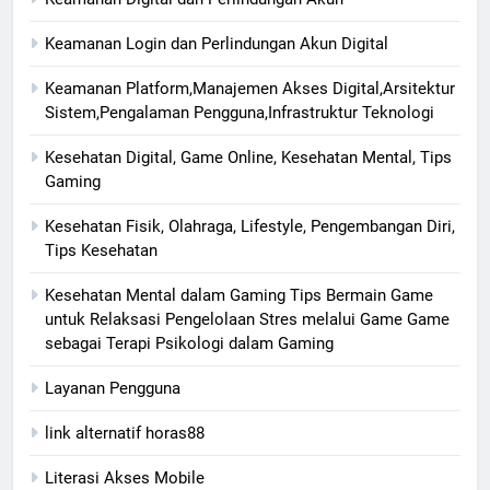
Keamanan Login dan Perlindungan Akun Digital
Keamanan Platform,Manajemen Akses Digital,Arsitektur
Sistem,Pengalaman Pengguna,Infrastruktur Teknologi
Kesehatan Digital, Game Online, Kesehatan Mental, Tips
Gaming
Kesehatan Fisik, Olahraga, Lifestyle, Pengembangan Diri,
Tips Kesehatan
Kesehatan Mental dalam Gaming Tips Bermain Game
untuk Relaksasi Pengelolaan Stres melalui Game Game
sebagai Terapi Psikologi dalam Gaming
Layanan Pengguna
link alternatif horas88
Literasi Akses Mobile