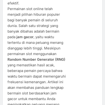
efektif.
Permainan slot online telah
menjadi pilihan hiburan populer
bagi banyak pemain di seluruh
dunia. Salah satu strategi yang
banyak dibahas adalah bermain
pada
jam gacor
, yaitu waktu
tertentu di mana peluang menang
dianggap lebih tinggi. Meskipun
permainan slot menggunakan
Random Number Generator (RNG)
yang memastikan hasil acak,
beberapa pemain percaya bahwa
waktu bermain dapat memengaruhi
frekuensi kemenangan. Artikel ini
akan membahas panduan lengkap
bermain slot berdasarkan jam
gacor untuk membantu Anda
meningkatkan peluang menang.