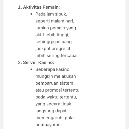
Aktivitas Pemain:
Pada jam sibuk,
seperti malam hari,
jumlah pemain yang
aktif lebih tinggi,
sehingga peluang
jackpot progresif
lebih sering tercapai.
Server Kasino:
Beberapa kasino
mungkin melakukan
pembaruan sistem
atau promosi tertentu
pada waktu tertentu,
yang secara tidak
langsung dapat
memengaruhi pola
pembayaran.