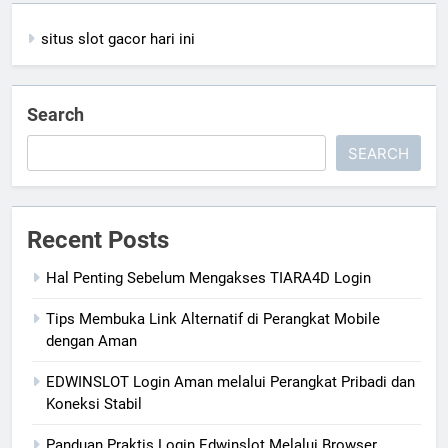
situs slot gacor hari ini
Search
SEARCH
Recent Posts
Hal Penting Sebelum Mengakses TIARA4D Login
Tips Membuka Link Alternatif di Perangkat Mobile
dengan Aman
EDWINSLOT Login Aman melalui Perangkat Pribadi dan
Koneksi Stabil
Panduan Praktis Login Edwinslot Melalui Browser