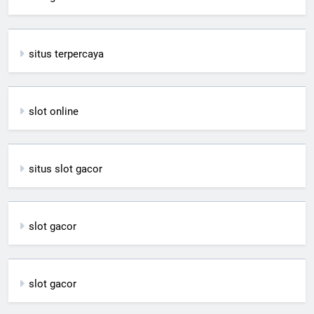
situs terpercaya
slot online
situs slot gacor
slot gacor
slot gacor