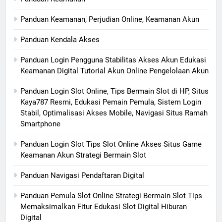
Panduan Keamanan, Perjudian Online, Keamanan Akun
Panduan Kendala Akses
Panduan Login Pengguna Stabilitas Akses Akun Edukasi
Keamanan Digital Tutorial Akun Online Pengelolaan Akun
Panduan Login Slot Online, Tips Bermain Slot di HP, Situs
Kaya787 Resmi, Edukasi Pemain Pemula, Sistem Login
Stabil, Optimalisasi Akses Mobile, Navigasi Situs Ramah
Smartphone
Panduan Login Slot Tips Slot Online Akses Situs Game
Keamanan Akun Strategi Bermain Slot
Panduan Navigasi Pendaftaran Digital
Panduan Pemula Slot Online Strategi Bermain Slot Tips
Memaksimalkan Fitur Edukasi Slot Digital Hiburan
Digital