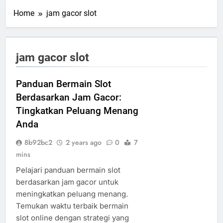
Home
jam gacor slot
jam gacor slot
Panduan Bermain Slot
Berdasarkan Jam Gacor:
Tingkatkan Peluang Menang
Anda
8b92bc2
2 years ago
0
7
mins
Pelajari panduan bermain slot
berdasarkan jam gacor untuk
meningkatkan peluang menang.
Temukan waktu terbaik bermain
slot online dengan strategi yang