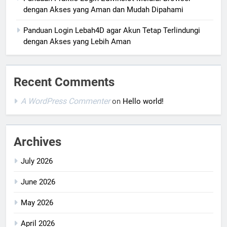
dengan Akses yang Aman dan Mudah Dipahami
Panduan Login Lebah4D agar Akun Tetap Terlindungi
dengan Akses yang Lebih Aman
Recent Comments
A WordPress Commenter
on
Hello world!
Archives
July 2026
June 2026
May 2026
April 2026