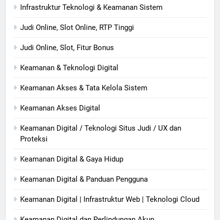
Infrastruktur Teknologi & Keamanan Sistem
Judi Online, Slot Online, RTP Tinggi
Judi Online, Slot, Fitur Bonus
Keamanan & Teknologi Digital
Keamanan Akses & Tata Kelola Sistem
Keamanan Akses Digital
Keamanan Digital / Teknologi Situs Judi / UX dan
Proteksi
Keamanan Digital & Gaya Hidup
Keamanan Digital & Panduan Pengguna
Keamanan Digital | Infrastruktur Web | Teknologi Cloud
Keamanan Digital dan Perlindungan Akun