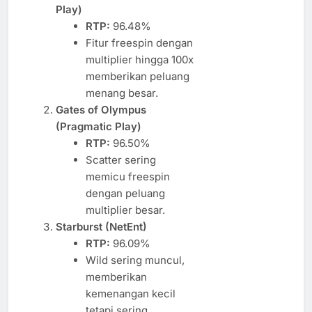
Play)
RTP:
96.48%
Fitur freespin dengan
multiplier hingga 100x
memberikan peluang
menang besar.
Gates of Olympus
(Pragmatic Play)
RTP:
96.50%
Scatter sering
memicu freespin
dengan peluang
multiplier besar.
Starburst (NetEnt)
RTP:
96.09%
Wild sering muncul,
memberikan
kemenangan kecil
tetapi sering.