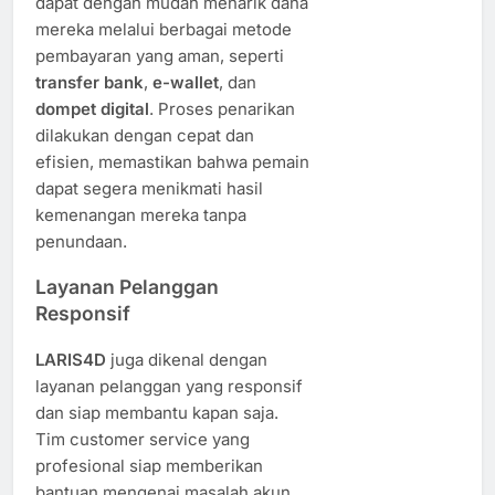
dapat dengan mudah menarik dana
mereka melalui berbagai metode
pembayaran yang aman, seperti
transfer bank
,
e-wallet
, dan
dompet digital
. Proses penarikan
dilakukan dengan cepat dan
efisien, memastikan bahwa pemain
dapat segera menikmati hasil
kemenangan mereka tanpa
penundaan.
Layanan Pelanggan
Responsif
LARIS4D
juga dikenal dengan
layanan pelanggan yang responsif
dan siap membantu kapan saja.
Tim customer service yang
profesional siap memberikan
bantuan mengenai masalah akun,