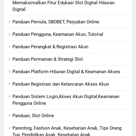
Memaksimalkan Fitur Edukasi Slot Digital Hiburan
Digital
Panduan Pemula, SBOBET, Perjudian Online
Panduan Pengguna, Keamanan Akun, Tutorial
Panduan Perangkat & Registrasi Akun
Panduan Permainan & Strategi Slot
Panduan Platform Hiburan Digital & Keamanan Akses
Panduan Registrasi dan Kelancaran Akses Akun
Panduan Sistem Login,Akses Akun Digital,Keamanan
Pengguna Online
Panduan, Slot Online
Parenting, Fashion Anak, Keseharian Anak, Tips Orang
Tua, Pendidikan Anak, Kesehatan Anak