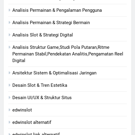
Analisis Permainan & Pengalaman Pengguna
Analisis Permainan & Strategi Bermain
Analisis Slot & Strategi Digital
Analisis Struktur Game,Studi Pola Putaran,Ritme
Permainan Stabil,Pendekatan Analitis,Pengamatan Reel
Digital
Arsitektur Sistem & Optimalisasi Jaringan
Desain Slot & Tren Estetika
Desain UI/UX & Struktur Situs
edwinslot
edwinslot alternatif
edwinslot link alternatif