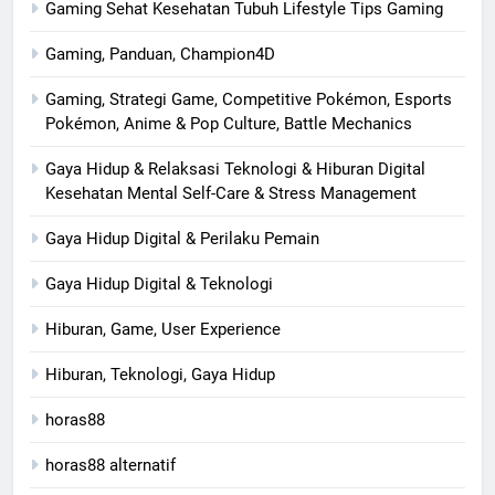
Gaming Sehat Kesehatan Tubuh Lifestyle Tips Gaming
Gaming, Panduan, Champion4D
Gaming, Strategi Game, Competitive Pokémon, Esports
Pokémon, Anime & Pop Culture, Battle Mechanics
Gaya Hidup & Relaksasi Teknologi & Hiburan Digital
Kesehatan Mental Self-Care & Stress Management
Gaya Hidup Digital & Perilaku Pemain
Gaya Hidup Digital & Teknologi
Hiburan, Game, User Experience
Hiburan, Teknologi, Gaya Hidup
horas88
horas88 alternatif