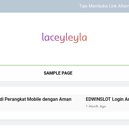
Tips Membuka Link Altern
EDWINSLOT Login Aman melalui 
Panduan Praktis Login Edwinslot Melalui Browser dengan
Hal Penti
ey Leyla
Tips Membuka Link Altern
leksi Fashion Wanita Stylish Di Lacey Leyla.
EDWINSLOT Login Aman melalui 
SAMPLE PAGE
Panduan Praktis Login Edwinslot Melalui Browser dengan
at Mobile dengan Aman
EDWINSLOT Login Aman melalui P
1 Month Ago