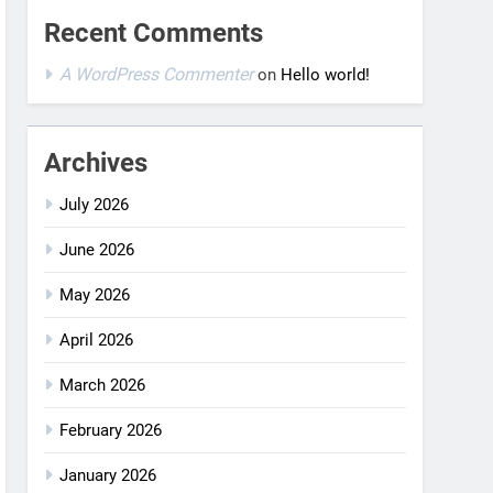
Recent Comments
A WordPress Commenter
on
Hello world!
Archives
July 2026
June 2026
May 2026
April 2026
March 2026
February 2026
January 2026