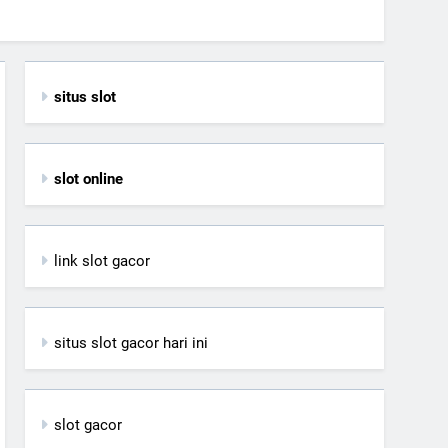
situs slot
slot online
link slot gacor
situs slot gacor hari ini
slot gacor