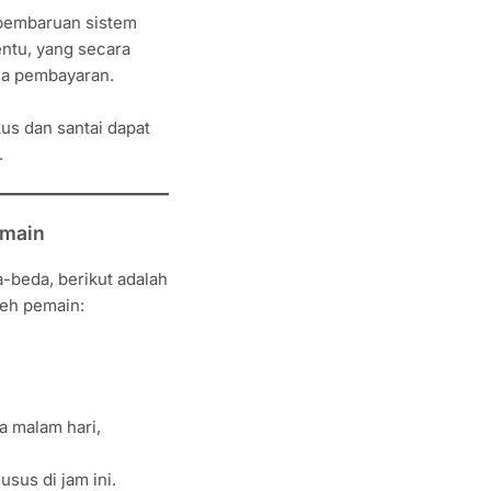
pembaruan sistem
entu, yang secara
la pembayaran.
us dan santai dapat
.
emain
-beda, berikut adalah
leh pemain:
a malam hari,
sus di jam ini.