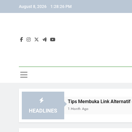
Skip
August 8, 2026
1:28:27 PM
to
content
Lac
Temukan Ko
IARA4D Login
Tips Membuka Link Alternatif di Perangk
1 Month Ago
HEADLINES