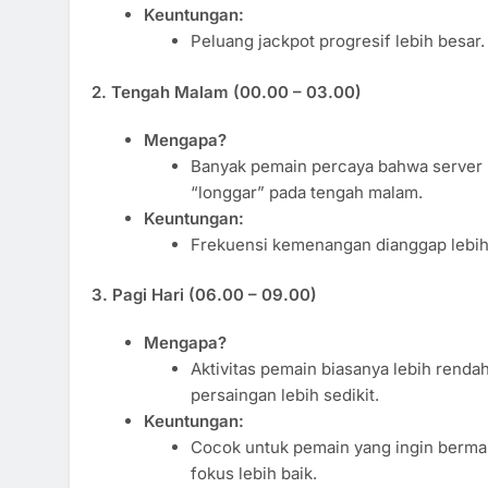
Keuntungan:
Peluang jackpot progresif lebih besar.
2. Tengah Malam (00.00 – 03.00)
Mengapa?
Banyak pemain percaya bahwa server k
“longgar” pada tengah malam.
Keuntungan:
Frekuensi kemenangan dianggap lebih t
3. Pagi Hari (06.00 – 09.00)
Mengapa?
Aktivitas pemain biasanya lebih renda
persaingan lebih sedikit.
Keuntungan:
Cocok untuk pemain yang ingin berma
fokus lebih baik.