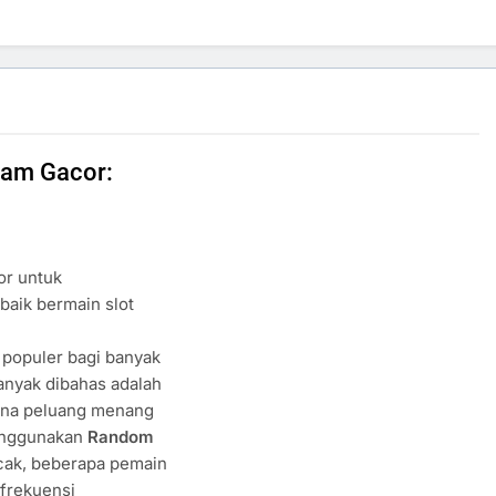
Jam Gacor:
or untuk
aik bermain slot
n populer bagi banyak
banyak dibahas adalah
mana peluang menang
menggunakan
Random
cak, beberapa pemain
frekuensi