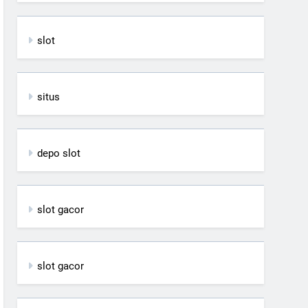
slot
situs
depo slot
slot gacor
slot gacor