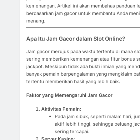
kemenangan. Artikel ini akan membahas panduan l
berdasarkan jam gacor untuk membantu Anda meni
menang.
Apa Itu Jam Gacor dalam Slot Online?
Jam gacor merujuk pada waktu tertentu di mana slo
sering memberikan kemenangan atau fitur bonus se
jackpot. Meskipun tidak ada bukti ilmiah yang men
banyak pemain berpengalaman yang mengklaim bah
tertentu memberikan hasil yang lebih baik.
Faktor yang Memengaruhi Jam Gacor
Aktivitas Pemain:
Pada jam sibuk, seperti malam hari, j
aktif lebih tinggi, sehingga peluang ja
sering tercapai.
Server Kasino: