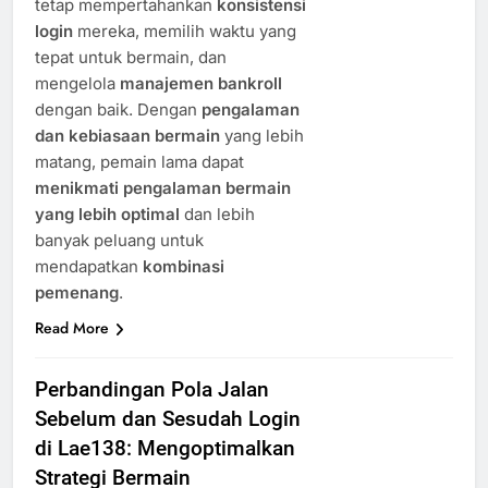
tetap mempertahankan
konsistensi
login
mereka, memilih waktu yang
tepat untuk bermain, dan
mengelola
manajemen bankroll
dengan baik. Dengan
pengalaman
dan kebiasaan bermain
yang lebih
matang, pemain lama dapat
menikmati pengalaman bermain
yang lebih optimal
dan lebih
banyak peluang untuk
mendapatkan
kombinasi
pemenang
.
Read More
Perbandingan Pola Jalan
Sebelum dan Sesudah Login
di Lae138: Mengoptimalkan
Strategi Bermain