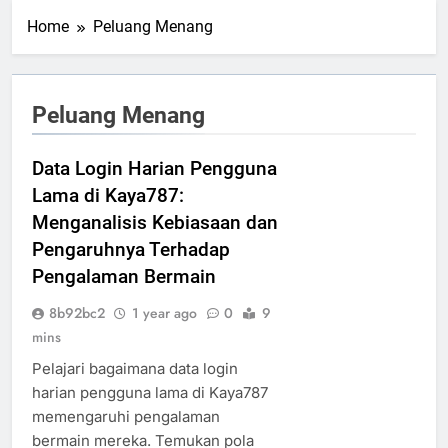
Home
Peluang Menang
Peluang Menang
Data Login Harian Pengguna
Lama di Kaya787:
Menganalisis Kebiasaan dan
Pengaruhnya Terhadap
Pengalaman Bermain
8b92bc2
1 year ago
0
9
mins
Pelajari bagaimana data login
harian pengguna lama di Kaya787
memengaruhi pengalaman
bermain mereka. Temukan pola