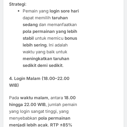
Strategi
:
Pemain yang
login sore hari
dapat memilih
taruhan
sedang
dan memanfaatkan
pola permainan yang lebih
stabil
untuk memicu
bonus
lebih sering
. Ini adalah
waktu yang baik untuk
meningkatkan taruhan
sedikit demi sedikit
.
4. Login Malam (18.00–22.00
WIB)
Pada
waktu malam
, antara
18.00
hingga 22.00 WIB
, jumlah pemain
yang login sangat tinggi, yang
menyebabkan
pola permainan
menjadi lebih acak
.
RTP ±85%