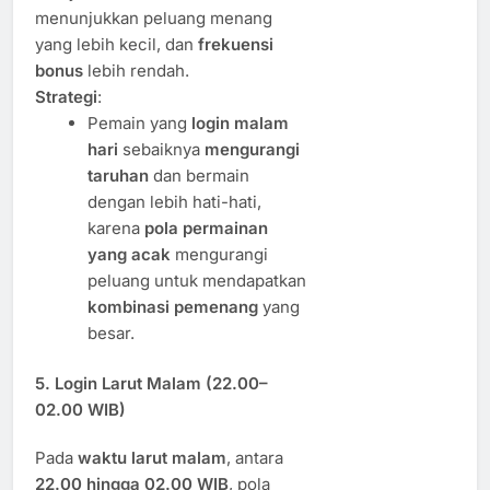
menunjukkan peluang menang
yang lebih kecil, dan
frekuensi
bonus
lebih rendah.
Strategi
:
Pemain yang
login malam
hari
sebaiknya
mengurangi
taruhan
dan bermain
dengan lebih hati-hati,
karena
pola permainan
yang acak
mengurangi
peluang untuk mendapatkan
kombinasi pemenang
yang
besar.
5. Login Larut Malam (22.00–
02.00 WIB)
Pada
waktu larut malam
, antara
22.00 hingga 02.00 WIB
, pola