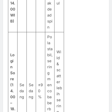
14.
ak
ul
00
de
WI
ad
B)
spi
n
Po
la
sta
Wi
Lo
bil,
ld
gi
se
&
n
rin
sc
So
g
att
re
m
er
(1
Se
Se
±9
en
leb
4.
da
da
0
co
ih
00
ng
ng
%
ba
se
–
be
rin
18.
rb
g