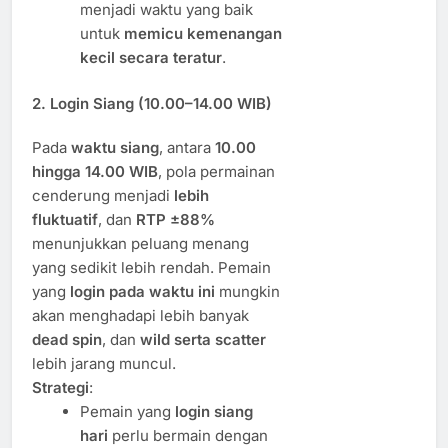
menjadi waktu yang baik
untuk
memicu kemenangan
kecil secara teratur
.
2. Login Siang (10.00–14.00 WIB)
Pada
waktu siang
, antara
10.00
hingga 14.00 WIB
, pola permainan
cenderung menjadi
lebih
fluktuatif
, dan
RTP ±88%
menunjukkan peluang menang
yang sedikit lebih rendah. Pemain
yang
login pada waktu ini
mungkin
akan menghadapi lebih banyak
dead spin
, dan
wild serta scatter
lebih jarang muncul.
Strategi
:
Pemain yang
login siang
hari
perlu bermain dengan