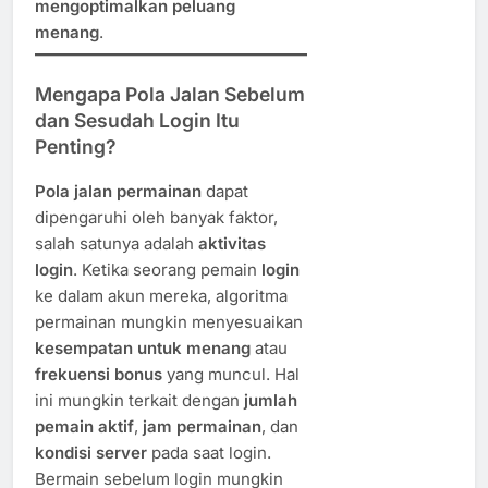
mengoptimalkan peluang
menang
.
Mengapa Pola Jalan Sebelum
dan Sesudah Login Itu
Penting?
Pola jalan permainan
dapat
dipengaruhi oleh banyak faktor,
salah satunya adalah
aktivitas
login
. Ketika seorang pemain
login
ke dalam akun mereka, algoritma
permainan mungkin menyesuaikan
kesempatan untuk menang
atau
frekuensi bonus
yang muncul. Hal
ini mungkin terkait dengan
jumlah
pemain aktif
,
jam permainan
, dan
kondisi server
pada saat login.
Bermain sebelum login mungkin