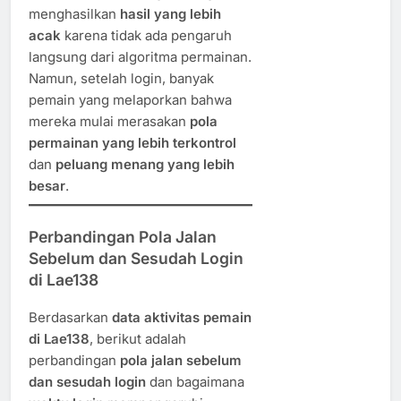
menghasilkan
hasil yang lebih
acak
karena tidak ada pengaruh
langsung dari algoritma permainan.
Namun, setelah login, banyak
pemain yang melaporkan bahwa
mereka mulai merasakan
pola
permainan yang lebih terkontrol
dan
peluang menang yang lebih
besar
.
Perbandingan Pola Jalan
Sebelum dan Sesudah Login
di Lae138
Berdasarkan
data aktivitas pemain
di Lae138
, berikut adalah
perbandingan
pola jalan sebelum
dan sesudah login
dan bagaimana