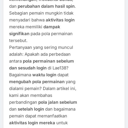
dan
perubahan dalam hasil spin
.
Sebagian pemain mungkin tidak
menyadari bahwa
aktivitas login
mereka memiliki
dampak
signifikan
pada pola permainan
tersebut.
Pertanyaan yang sering muncul
adalah: Apakah ada perbedaan
antara
pola permainan sebelum
dan sesudah login
di Lae138?
Bagaimana
waktu login
dapat
mengubah pola permainan
yang
dialami pemain? Dalam artikel ini,
kami akan membahas
perbandingan
pola jalan sebelum
dan
setelah login
dan bagaimana
pemain dapat memanfaatkan
aktivitas login mereka
untuk