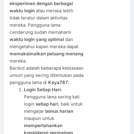
eksperimen dengan berbagai
waktu login
atau merasa lebih
tidak teratur dalam aktivitas
mereka. Pengguna lama
cenderung sudah memahami
waktu login yang optimal
dan
mengetahui kapan mereka dapat
memaksimalkan peluang menang
mereka.
Berikut adalah beberapa kebiasaan
umum yang sering ditemukan pada
pengguna lama di
Kaya787
:
Login Setiap Hari
:
Pengguna lama sering kali
login
setiap hari
, baik untuk
mengejar
bonus harian
maupun untuk
mempertahankan
konsistensi permainan