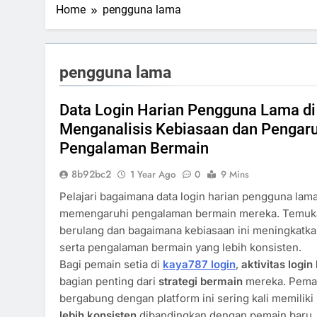
Home
pengguna lama
pengguna lama
Data Login Harian Pengguna Lama d
Menganalisis Kebiasaan dan Pengar
Pengalaman Bermain
8b92bc2
1 Year Ago
0
9 Mins
Pelajari bagaimana data login harian pengguna lam
memengaruhi pengalaman bermain mereka. Temuka
berulang dan bagaimana kebiasaan ini meningkatk
serta pengalaman bermain yang lebih konsisten.
Bagi pemain setia di
kaya787 login
,
aktivitas login
bagian penting dari
strategi bermain
mereka. Pemai
bergabung dengan platform ini sering kali memiliki
lebih konsisten
dibandingkan dengan pemain baru.