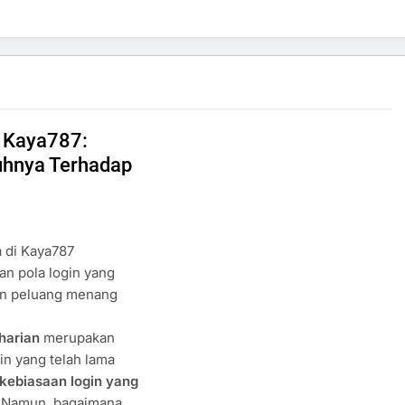
i Kaya787:
uhnya Terhadap
a di Kaya787
n pola login yang
an peluang menang
 harian
merupakan
n yang telah lama
kebiasaan login yang
 Namun, bagaimana