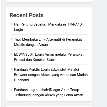
Recent Posts
Hal Penting Sebelum Mengakses TIARA4D
Login
Tips Membuka Link Alternatif di Perangkat
Mobile dengan Aman
EDWINSLOT Login Aman melalui Perangkat
Pribadi dan Koneksi Stabil
Panduan Praktis Login Edwinslot Melalui
Browser dengan Akses yang Aman dan Mudah
Dipahami
Panduan Login Lebah4D agar Akun Tetap
Terlindungi dengan Akses yang Lebih Aman