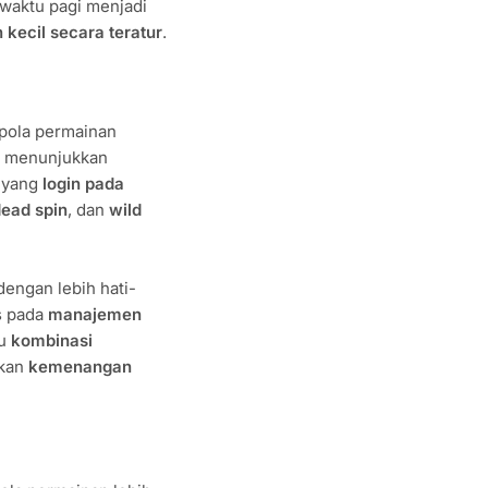
waktu pagi menjadi
ecil secara teratur
.
 pola permainan
menunjukkan
n yang
login pada
ead spin
, dan
wild
engan lebih hati-
s pada
manajemen
cu
kombinasi
tkan
kemenangan