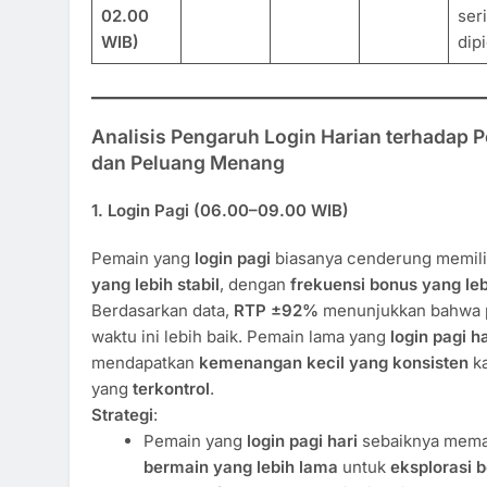
02.00
ser
WIB)
dip
Analisis Pengaruh Login Harian terhadap 
dan Peluang Menang
1. Login Pagi (06.00–09.00 WIB)
Pemain yang
login pagi
biasanya cenderung memil
yang lebih stabil
, dengan
frekuensi bonus yang leb
Berdasarkan data,
RTP ±92%
menunjukkan bahwa 
waktu ini lebih baik. Pemain lama yang
login pagi ha
mendapatkan
kemenangan kecil yang konsisten
ka
yang
terkontrol
.
Strategi
:
Pemain yang
login pagi hari
sebaiknya mema
bermain yang lebih lama
untuk
eksplorasi 