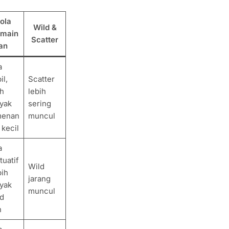
ola
Wild &
rmain
Scatter
an
a
il,
Scatter
ih
lebih
yak
sering
menan
muncul
 kecil
a
tuatif
Wild
bih
jarang
yak
muncul
d
n