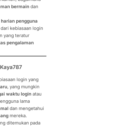
aman bermain
dan
n harian pengguna
dari kebiasaan login
n yang teratur
itas pengalaman
 Kaya787
biasaan login yang
aru
, yang mungkin
ai waktu login
atau
 Pengguna lama
imal
dan mengetahui
nang
mereka.
ing ditemukan pada