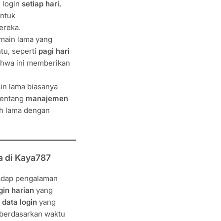
i login
setiap hari
,
ntuk
reka.
main lama yang
tu, seperti
pagi hari
ahwa ini memberikan
in lama biasanya
tentang
manajemen
ih lama dengan
a di Kaya787
adap pengalaman
gin harian
yang
h
data login
yang
 berdasarkan waktu