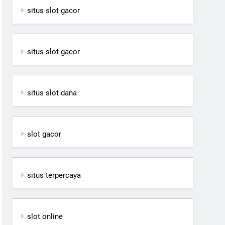
situs slot gacor
situs slot gacor
situs slot dana
slot gacor
situs terpercaya
slot online