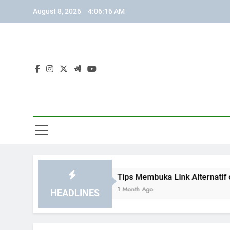
Skip
August 8, 2026
4:06:17 AM
to
content
Lac
Temukan Ko
IARA4D Login
Tips Membuka Link Alternatif di Perangk
1 Month Ago
HEADLINES