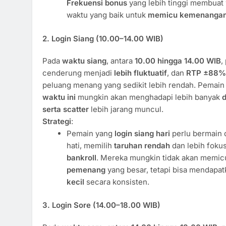
Frekuensi bonus
yang lebih tinggi membuat 
waktu yang baik untuk
memicu kemenangan k
2. Login Siang (10.00–14.00 WIB)
Pada
waktu siang
, antara
10.00 hingga 14.00 WIB
,
cenderung menjadi
lebih fluktuatif
, dan
RTP ±88%
peluang menang yang sedikit lebih rendah. Pemai
waktu ini
mungkin akan menghadapi lebih banyak
d
serta scatter
lebih jarang muncul.
Strategi
:
Pemain yang
login siang hari
perlu bermain d
hati, memilih
taruhan rendah
dan lebih foku
bankroll
. Mereka mungkin tidak akan memi
pemenang
yang besar, tetapi bisa mendapa
kecil
secara konsisten.
3. Login Sore (14.00–18.00 WIB)