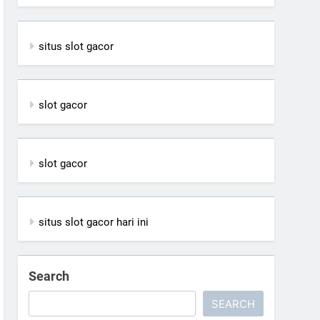
situs slot gacor
slot gacor
slot gacor
situs slot gacor hari ini
Search
SEARCH