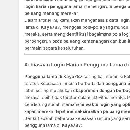
login harian pengguna lama
memengaruhi
pengal
peluang menang
mereka?
Dalam artikel ini, kami akan menganalisis
data logi
lama
di
Kaya787
, menggali pola-pola yang muncul 
mereka, serta mengidentifikasi bagaimana pola logi
berpengaruh pada
peluang kemenangan
dan
kual
bermain
secara keseluruhan.
Kebiasaan Login Harian Pengguna Lama di
Pengguna lama
di
Kaya787
sering kali memiliki ke
teratur. Kebiasaan ini bisa berbeda dari
pengguna b
lebih sering melakukan
eksperimen dengan berbag
merasa lebih tidak teratur dalam aktivitas mereka.
cenderung sudah memahami
waktu login yang opt
kapan mereka dapat
memaksimalkan peluang me
Berikut adalah beberapa kebiasaan umum yang ser
pengguna lama di
Kaya787
: