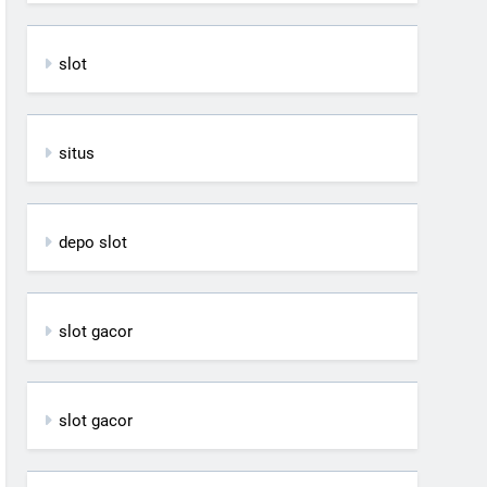
slot
situs
depo slot
slot gacor
slot gacor