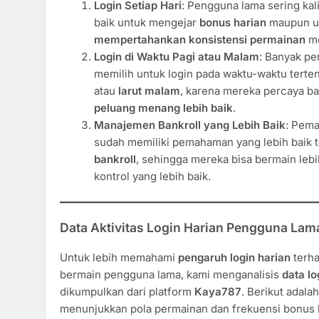
Login Setiap Hari
: Pengguna lama sering kal
baik untuk mengejar
bonus harian
maupun u
mempertahankan konsistensi permainan
me
Login di Waktu Pagi atau Malam
: Banyak pe
memilih untuk login pada waktu-waktu terten
atau
larut malam
, karena mereka percaya b
peluang menang lebih baik
.
Manajemen Bankroll yang Lebih Baik
: Pema
sudah memiliki pemahaman yang lebih baik 
bankroll
, sehingga mereka bisa bermain leb
kontrol yang lebih baik.
Data Aktivitas Login Harian Pengguna Lam
Untuk lebih memahami
pengaruh login harian
terh
bermain pengguna lama, kami menganalisis
data lo
dikumpulkan dari platform
Kaya787
. Berikut adala
menunjukkan pola permainan dan frekuensi bonus