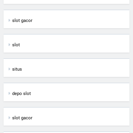
slot gacor
slot
situs
depo slot
slot gacor