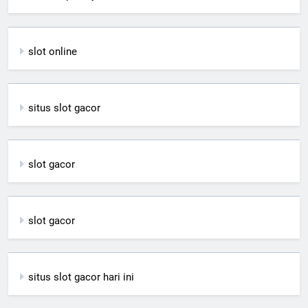
slot online
situs slot gacor
slot gacor
slot gacor
situs slot gacor hari ini