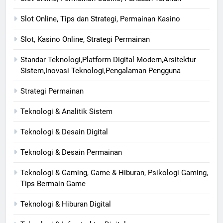
Slot Online, Tips dan Strategi, Permainan Kasino
Slot, Kasino Online, Strategi Permainan
Standar Teknologi,Platform Digital Modern,Arsitektur
Sistem,Inovasi Teknologi,Pengalaman Pengguna
Strategi Permainan
Teknologi & Analitik Sistem
Teknologi & Desain Digital
Teknologi & Desain Permainan
Teknologi & Gaming, Game & Hiburan, Psikologi Gaming,
Tips Bermain Game
Teknologi & Hiburan Digital