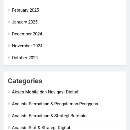
February 2025
January 2025
December 2024
November 2024
October 2024
Categories
Akses Mobile dan Navigasi Digital
Analisis Permainan & Pengalaman Pengguna
Analisis Permainan & Strategi Bermain
Analisis Slot & Strategi Digital