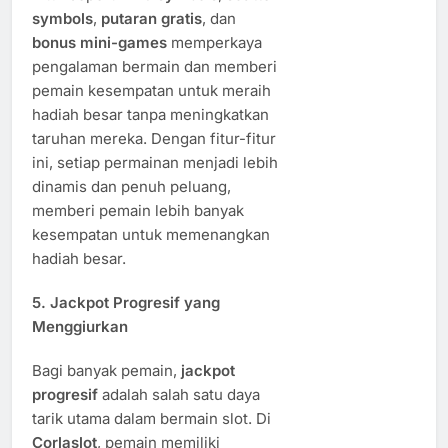
symbols
,
putaran gratis
, dan
bonus mini-games
memperkaya
pengalaman bermain dan memberi
pemain kesempatan untuk meraih
hadiah besar tanpa meningkatkan
taruhan mereka. Dengan fitur-fitur
ini, setiap permainan menjadi lebih
dinamis dan penuh peluang,
memberi pemain lebih banyak
kesempatan untuk memenangkan
hadiah besar.
5.
Jackpot Progresif yang
Menggiurkan
Bagi banyak pemain,
jackpot
progresif
adalah salah satu daya
tarik utama dalam bermain slot. Di
Corlaslot
, pemain memiliki