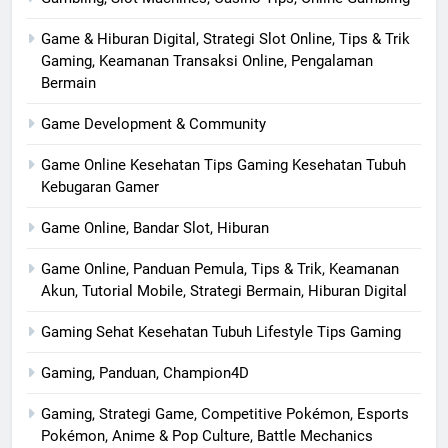
Game & Hiburan Digital, Strategi Slot Online, Tips & Trik
Gaming, Keamanan Transaksi Online, Pengalaman
Bermain
Game Development & Community
Game Online Kesehatan Tips Gaming Kesehatan Tubuh
Kebugaran Gamer
Game Online, Bandar Slot, Hiburan
Game Online, Panduan Pemula, Tips & Trik, Keamanan
Akun, Tutorial Mobile, Strategi Bermain, Hiburan Digital
Gaming Sehat Kesehatan Tubuh Lifestyle Tips Gaming
Gaming, Panduan, Champion4D
Gaming, Strategi Game, Competitive Pokémon, Esports
Pokémon, Anime & Pop Culture, Battle Mechanics