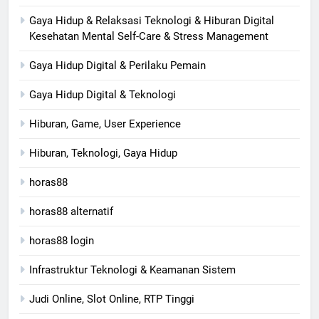
Gaya Hidup & Relaksasi Teknologi & Hiburan Digital
Kesehatan Mental Self-Care & Stress Management
Gaya Hidup Digital & Perilaku Pemain
Gaya Hidup Digital & Teknologi
Hiburan, Game, User Experience
Hiburan, Teknologi, Gaya Hidup
horas88
horas88 alternatif
horas88 login
Infrastruktur Teknologi & Keamanan Sistem
Judi Online, Slot Online, RTP Tinggi