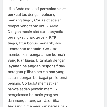
Jika Anda mencari
permainan slot
berkualitas
dengan
peluang
menang tinggi
,
Corlaslot
adalah
tempat yang tepat untuk Anda.
Dengan mesin slot dari penyedia
perangkat lunak terbaik,
RTP
tinggi
,
fitur bonus menarik
, dan
keamanan terjamin
, Corlaslot
memberikan
pengalaman bermain
yang luar biasa
. Ditambah dengan
layanan pelanggan responsif
dan
beragam pilihan permainan
yang
sesuai dengan berbagai preferensi
pemain, Corlaslot memastikan
bahwa setiap pemain memiliki
pengalaman bermain yang seru
dan menguntungkan. Jadi, jika
Anda ingin menemukan
permainan