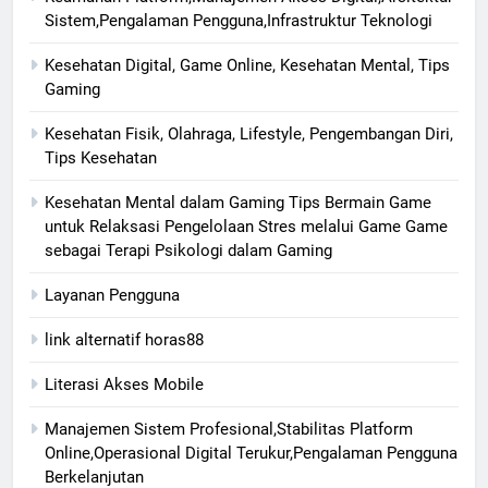
Sistem,Pengalaman Pengguna,Infrastruktur Teknologi
Kesehatan Digital, Game Online, Kesehatan Mental, Tips
Gaming
Kesehatan Fisik, Olahraga, Lifestyle, Pengembangan Diri,
Tips Kesehatan
Kesehatan Mental dalam Gaming Tips Bermain Game
untuk Relaksasi Pengelolaan Stres melalui Game Game
sebagai Terapi Psikologi dalam Gaming
Layanan Pengguna
link alternatif horas88
Literasi Akses Mobile
Manajemen Sistem Profesional,Stabilitas Platform
Online,Operasional Digital Terukur,Pengalaman Pengguna
Berkelanjutan