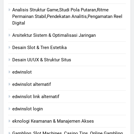
Analisis Struktur Game,Studi Pola Putaran,Ritme
Permainan Stabil,Pendekatan Analitis,Pengamatan Reel
Digital
Arsitektur Sistem & Optimalisasi Jaringan
Desain Slot & Tren Estetika
Desain UI/UX & Struktur Situs
edwinslot
edwinslot alternatif
edwinslot link alternatif
edwinslot login
eknologi Keamanan & Manajemen Akses
Gambling, Slot Machines, Casino Tips, Online Gambling