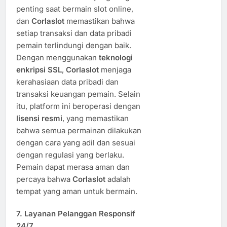
penting saat bermain slot online,
dan
Corlaslot
memastikan bahwa
setiap transaksi dan data pribadi
pemain terlindungi dengan baik.
Dengan menggunakan
teknologi
enkripsi SSL
,
Corlaslot
menjaga
kerahasiaan data pribadi dan
transaksi keuangan pemain. Selain
itu, platform ini beroperasi dengan
lisensi resmi
, yang memastikan
bahwa semua permainan dilakukan
dengan cara yang adil dan sesuai
dengan regulasi yang berlaku.
Pemain dapat merasa aman dan
percaya bahwa
Corlaslot
adalah
tempat yang aman untuk bermain.
7.
Layanan Pelanggan Responsif
24/7