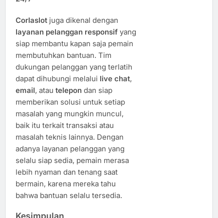
Corlaslot
juga dikenal dengan
layanan pelanggan responsif
yang
siap membantu kapan saja pemain
membutuhkan bantuan. Tim
dukungan pelanggan yang terlatih
dapat dihubungi melalui
live chat
,
email
, atau
telepon
dan siap
memberikan solusi untuk setiap
masalah yang mungkin muncul,
baik itu terkait transaksi atau
masalah teknis lainnya. Dengan
adanya layanan pelanggan yang
selalu siap sedia, pemain merasa
lebih nyaman dan tenang saat
bermain, karena mereka tahu
bahwa bantuan selalu tersedia.
Kesimpulan