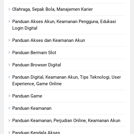
Olahraga, Sepak Bola, Manajemen Karier
Panduan Akses Akun, Keamanan Pengguna, Edukasi
Login Digital
Panduan Akses dan Keamanan Akun
Panduan Bermain Slot
Panduan Browser Digital
Panduan Digital, Keamanan Akun, Tips Teknologi, User
Experience, Game Online
Panduan Game
Panduan Keamanan
Panduan Keamanan, Perjudian Online, Keamanan Akun
Panduan Kendala Akses