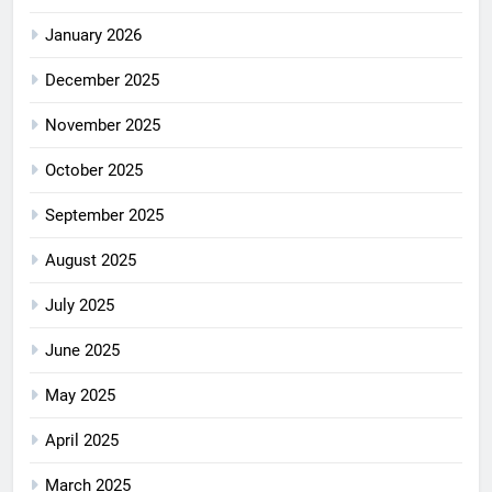
January 2026
December 2025
November 2025
October 2025
September 2025
August 2025
July 2025
June 2025
May 2025
April 2025
March 2025