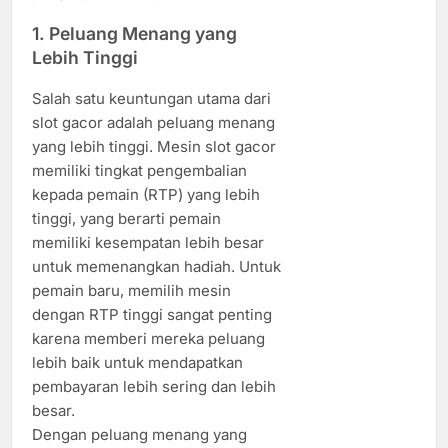
1.
Peluang Menang yang
Lebih Tinggi
Salah satu keuntungan utama dari
slot gacor adalah peluang menang
yang lebih tinggi. Mesin slot gacor
memiliki tingkat pengembalian
kepada pemain (RTP) yang lebih
tinggi, yang berarti pemain
memiliki kesempatan lebih besar
untuk memenangkan hadiah. Untuk
pemain baru, memilih mesin
dengan RTP tinggi sangat penting
karena memberi mereka peluang
lebih baik untuk mendapatkan
pembayaran lebih sering dan lebih
besar.
Dengan peluang menang yang