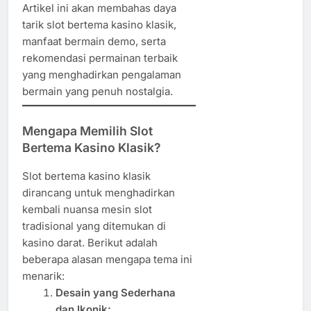
Artikel ini akan membahas daya
tarik slot bertema kasino klasik,
manfaat bermain demo, serta
rekomendasi permainan terbaik
yang menghadirkan pengalaman
bermain yang penuh nostalgia.
Mengapa Memilih Slot
Bertema Kasino Klasik?
Slot bertema kasino klasik
dirancang untuk menghadirkan
kembali nuansa mesin slot
tradisional yang ditemukan di
kasino darat. Berikut adalah
beberapa alasan mengapa tema ini
menarik:
Desain yang Sederhana
dan Ikonik: