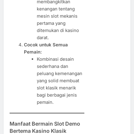
membangkitkan
kenangan tentang
mesin slot mekanis
pertama yang
ditemukan di kasino
darat.
Cocok untuk Semua
Pemain:
Kombinasi desain
sederhana dan
peluang kemenangan
yang solid membuat
slot klasik menarik
bagi berbagai jenis
pemain.
Manfaat Bermain Slot Demo
Bertema Kasino Klasik