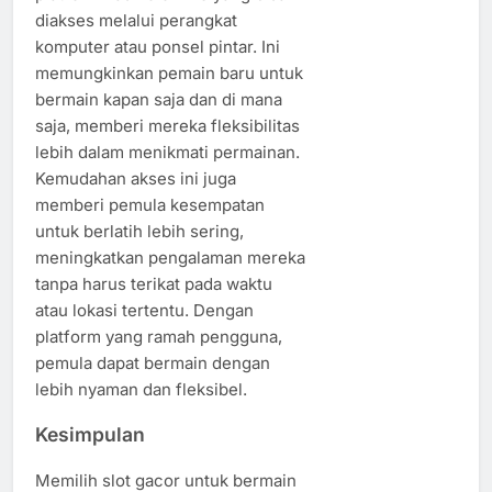
diakses melalui perangkat
komputer atau ponsel pintar. Ini
memungkinkan pemain baru untuk
bermain kapan saja dan di mana
saja, memberi mereka fleksibilitas
lebih dalam menikmati permainan.
Kemudahan akses ini juga
memberi pemula kesempatan
untuk berlatih lebih sering,
meningkatkan pengalaman mereka
tanpa harus terikat pada waktu
atau lokasi tertentu. Dengan
platform yang ramah pengguna,
pemula dapat bermain dengan
lebih nyaman dan fleksibel.
Kesimpulan
Memilih slot gacor untuk bermain