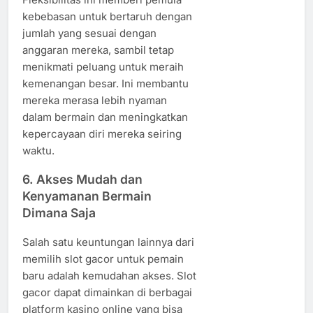
kebebasan untuk bertaruh dengan
jumlah yang sesuai dengan
anggaran mereka, sambil tetap
menikmati peluang untuk meraih
kemenangan besar. Ini membantu
mereka merasa lebih nyaman
dalam bermain dan meningkatkan
kepercayaan diri mereka seiring
waktu.
6.
Akses Mudah dan
Kenyamanan Bermain
Dimana Saja
Salah satu keuntungan lainnya dari
memilih slot gacor untuk pemain
baru adalah kemudahan akses. Slot
gacor dapat dimainkan di berbagai
platform kasino online yang bisa