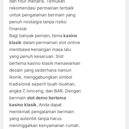
dan fitur menarik. Temukan
rekomendasi permainan terbaik
untuk pengalaman bermain yang
penuh nostalgia tanpa risiko
finansial.
Bagi banyak pemain, tema
kasino
klasik
dalam permainan slot online
membawa kenangan masa lalu
yang penuh keseruan. Slot
bertema kasino klasik menawarkan
desain yang sederhana namun
ikonik, menggabungkan simbol
tradisional seperti buah-buahan,
angka 7, lonceng, dan BAR. Dengan
bermain
slot demo bertema
kasino klasik
, Anda dapat
menikmati pengalaman bermain
yang autentik tanpa harus
meninggalkan kenyamanan rumah.