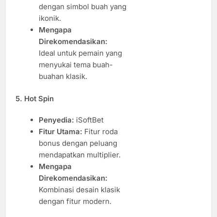
dengan simbol buah yang
ikonik.
Mengapa
Direkomendasikan:
Ideal untuk pemain yang
menyukai tema buah-
buahan klasik.
5. Hot Spin
Penyedia:
iSoftBet
Fitur Utama:
Fitur roda
bonus dengan peluang
mendapatkan multiplier.
Mengapa
Direkomendasikan:
Kombinasi desain klasik
dengan fitur modern.