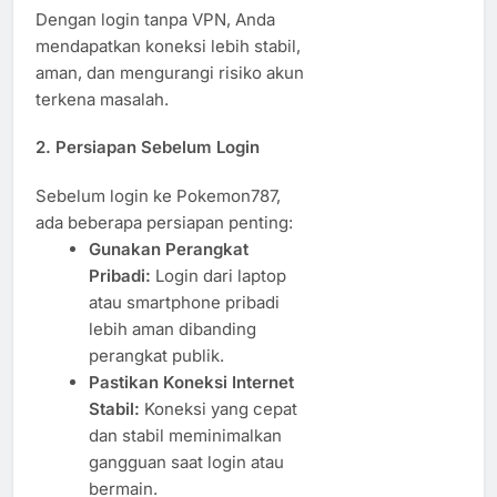
Dengan login tanpa VPN, Anda
mendapatkan koneksi lebih stabil,
aman, dan mengurangi risiko akun
terkena masalah.
2. Persiapan Sebelum Login
Sebelum login ke Pokemon787,
ada beberapa persiapan penting:
Gunakan Perangkat
Pribadi:
Login dari laptop
atau smartphone pribadi
lebih aman dibanding
perangkat publik.
Pastikan Koneksi Internet
Stabil:
Koneksi yang cepat
dan stabil meminimalkan
gangguan saat login atau
bermain.