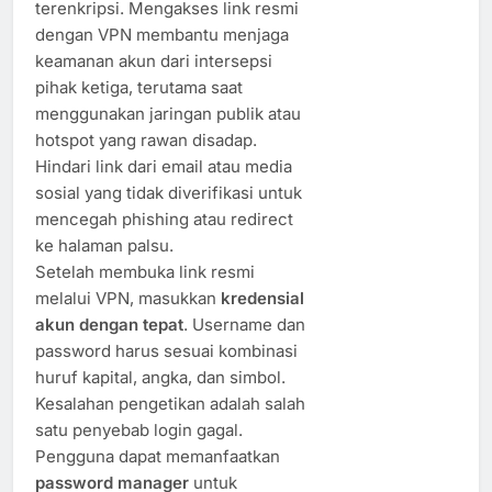
terenkripsi. Mengakses link resmi
dengan VPN membantu menjaga
keamanan akun dari intersepsi
pihak ketiga, terutama saat
menggunakan jaringan publik atau
hotspot yang rawan disadap.
Hindari link dari email atau media
sosial yang tidak diverifikasi untuk
mencegah phishing atau redirect
ke halaman palsu.
Setelah membuka link resmi
melalui VPN, masukkan
kredensial
akun dengan tepat
. Username dan
password harus sesuai kombinasi
huruf kapital, angka, dan simbol.
Kesalahan pengetikan adalah salah
satu penyebab login gagal.
Pengguna dapat memanfaatkan
password manager
untuk