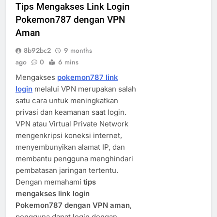
Tips Mengakses Link Login
Pokemon787 dengan VPN
Aman
8b92bc2
9 months
ago
0
6 mins
Mengakses
pokemon787 link
login
melalui VPN merupakan salah
satu cara untuk meningkatkan
privasi dan keamanan saat login.
VPN atau Virtual Private Network
mengenkripsi koneksi internet,
menyembunyikan alamat IP, dan
membantu pengguna menghindari
pembatasan jaringan tertentu.
Dengan memahami
tips
mengakses link login
Pokemon787 dengan VPN aman
,
pengguna dapat login dengan