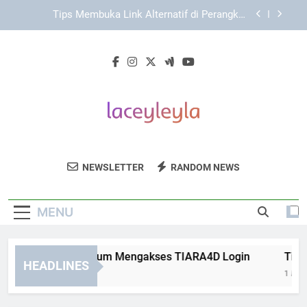
Skip
EDWINSLOT Login Aman melalui Perangkat
to
Pribadi dan Koneksi Stabil
content
Panduan Praktis Login Edwinslot Melalui Browser
dengan Akses yang Aman dan Mudah Dipahami
Hal Penting Sebelum Mengakses TIARA4D Login
Tips Membuka Link Alternatif di Perangkat
Mobile dengan Aman
EDWINSLOT Login Aman melalui Perangkat
Pribadi dan Koneksi Stabil
Lacey Leyla
Temukan Koleksi Fashion Wanita Stylish Di
Panduan Praktis Login Edwinslot Melalui Browser
NEWSLETTER
RANDOM NEWS
dengan Akses yang Aman dan Mudah Dipahami
Lacey Leyla.
MENU
l Penting Sebelum Mengakses TIARA4D Login
Tips Mem
HEADLINES
Month Ago
1 Month A