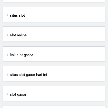
situs slot
slot online
link slot gacor
situs slot gacor hari ini
slot gacor