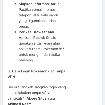
Siapkan Informasi Akun:
Pastikan email, nomor
telepon, atau kata sandi
yang digunakan sudah
benar.
Periksa Browser atau
Aplikasi Resmi:
Selalu
gunakan situs resmi atau
aplikasi resmi Pokemon787
untuk menghindari risiko
phishing.
3. Cara Login Pokemon787 Tanpa
VPN
Berikut langkah-langkah login yang
bisa dilakukan tanpa VPN:
Langkah 1: Akses Situs atau
Aplikasi Resmi