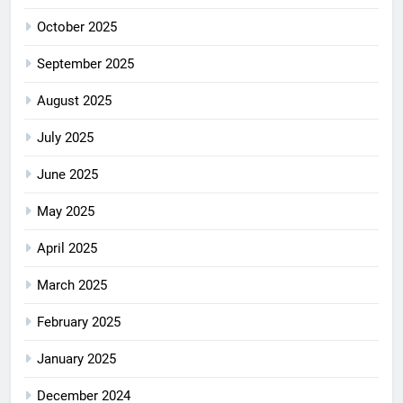
October 2025
September 2025
August 2025
July 2025
June 2025
May 2025
April 2025
March 2025
February 2025
January 2025
December 2024