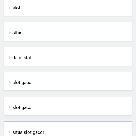
slot
situs
depo slot
slot gacor
slot gacor
situs slot gacor