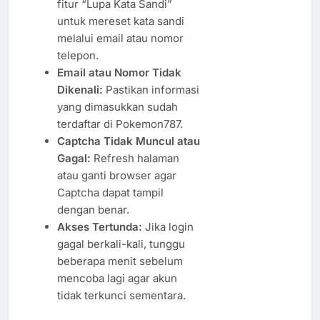
fitur “Lupa Kata Sandi”
untuk mereset kata sandi
melalui email atau nomor
telepon.
Email atau Nomor Tidak
Dikenali:
Pastikan informasi
yang dimasukkan sudah
terdaftar di Pokemon787.
Captcha Tidak Muncul atau
Gagal:
Refresh halaman
atau ganti browser agar
Captcha dapat tampil
dengan benar.
Akses Tertunda:
Jika login
gagal berkali-kali, tunggu
beberapa menit sebelum
mencoba lagi agar akun
tidak terkunci sementara.