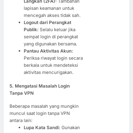
Langkah (2FA):
Tambahan
lapisan keamanan untuk
mencegah akses tidak sah.
Logout dari Perangkat
Publik:
Selalu keluar jika
sempat login di perangkat
yang digunakan bersama.
Pantau Aktivitas Akun:
Periksa riwayat login secara
berkala untuk mendeteksi
aktivitas mencurigakan.
5. Mengatasi Masalah Login
Tanpa VPN
Beberapa masalah yang mungkin
muncul saat login tanpa VPN
antara lain:
Lupa Kata Sandi:
Gunakan