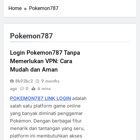
Home
Pokemon787
Pokemon787
Login Pokemon787 Tanpa
Memerlukan VPN: Cara
Mudah dan Aman
8b92bc2
9 months
ago
0
6 mins
POKEMON787 LINK LOGIN
adalah
salah satu platform game online
yang banyak diminati penggemar
Pokémon. Dengan berbagai fitur
menarik dan tantangan yang seru,
platform ini membutuhkan akses