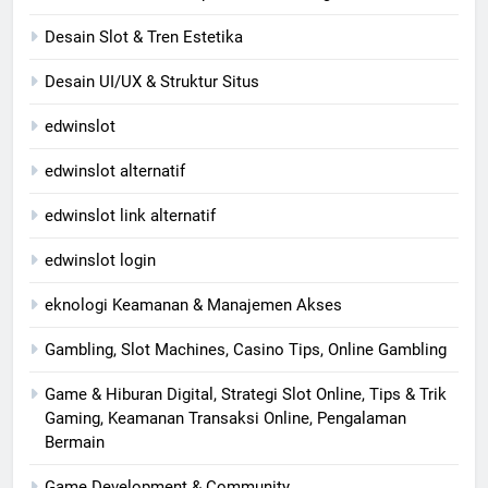
Desain Slot & Tren Estetika
Desain UI/UX & Struktur Situs
edwinslot
edwinslot alternatif
edwinslot link alternatif
edwinslot login
eknologi Keamanan & Manajemen Akses
Gambling, Slot Machines, Casino Tips, Online Gambling
Game & Hiburan Digital, Strategi Slot Online, Tips & Trik
Gaming, Keamanan Transaksi Online, Pengalaman
Bermain
Game Development & Community