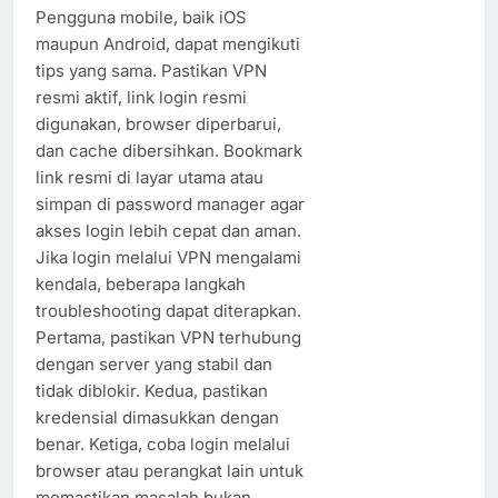
Pengguna mobile, baik iOS
maupun Android, dapat mengikuti
tips yang sama. Pastikan VPN
resmi aktif, link login resmi
digunakan, browser diperbarui,
dan cache dibersihkan. Bookmark
link resmi di layar utama atau
simpan di password manager agar
akses login lebih cepat dan aman.
Jika login melalui VPN mengalami
kendala, beberapa langkah
troubleshooting dapat diterapkan.
Pertama, pastikan VPN terhubung
dengan server yang stabil dan
tidak diblokir. Kedua, pastikan
kredensial dimasukkan dengan
benar. Ketiga, coba login melalui
browser atau perangkat lain untuk
memastikan masalah bukan