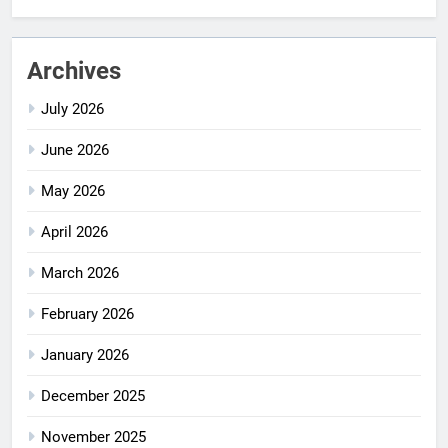
Archives
July 2026
June 2026
May 2026
April 2026
March 2026
February 2026
January 2026
December 2025
November 2025