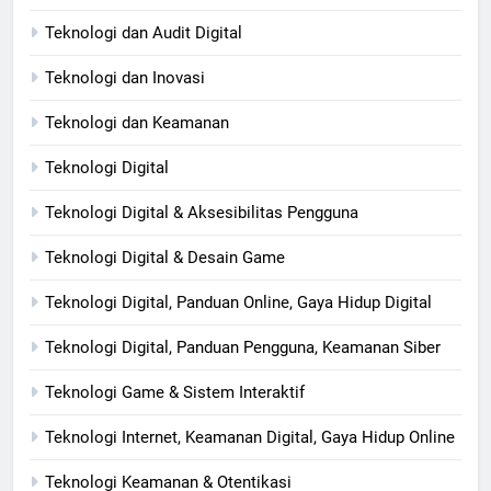
Teknologi dan Audit Digital
Teknologi dan Inovasi
Teknologi dan Keamanan
Teknologi Digital
Teknologi Digital & Aksesibilitas Pengguna
Teknologi Digital & Desain Game
Teknologi Digital, Panduan Online, Gaya Hidup Digital
Teknologi Digital, Panduan Pengguna, Keamanan Siber
Teknologi Game & Sistem Interaktif
Teknologi Internet, Keamanan Digital, Gaya Hidup Online
Teknologi Keamanan & Otentikasi