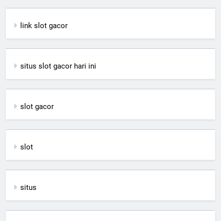
link slot gacor
situs slot gacor hari ini
slot gacor
slot
situs