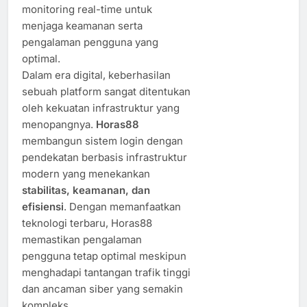
monitoring real-time untuk
menjaga keamanan serta
pengalaman pengguna yang
optimal.
Dalam era digital, keberhasilan
sebuah platform sangat ditentukan
oleh kekuatan infrastruktur yang
menopangnya.
Horas88
membangun sistem login dengan
pendekatan berbasis infrastruktur
modern yang menekankan
stabilitas, keamanan, dan
efisiensi
. Dengan memanfaatkan
teknologi terbaru, Horas88
memastikan pengalaman
pengguna tetap optimal meskipun
menghadapi tantangan trafik tinggi
dan ancaman siber yang semakin
kompleks.