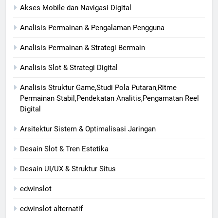
Akses Mobile dan Navigasi Digital
Analisis Permainan & Pengalaman Pengguna
Analisis Permainan & Strategi Bermain
Analisis Slot & Strategi Digital
Analisis Struktur Game,Studi Pola Putaran,Ritme
Permainan Stabil,Pendekatan Analitis,Pengamatan Reel
Digital
Arsitektur Sistem & Optimalisasi Jaringan
Desain Slot & Tren Estetika
Desain UI/UX & Struktur Situs
edwinslot
edwinslot alternatif