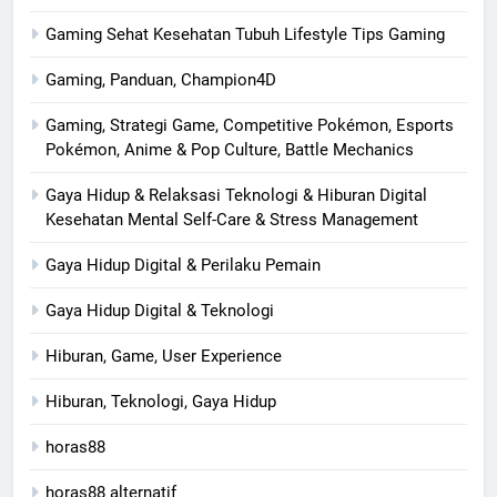
Gaming Sehat Kesehatan Tubuh Lifestyle Tips Gaming
Gaming, Panduan, Champion4D
Gaming, Strategi Game, Competitive Pokémon, Esports
Pokémon, Anime & Pop Culture, Battle Mechanics
Gaya Hidup & Relaksasi Teknologi & Hiburan Digital
Kesehatan Mental Self-Care & Stress Management
Gaya Hidup Digital & Perilaku Pemain
Gaya Hidup Digital & Teknologi
Hiburan, Game, User Experience
Hiburan, Teknologi, Gaya Hidup
horas88
horas88 alternatif