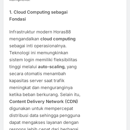
1. Cloud Computing sebagai
Fondasi
Infrastruktur modern Horas88
mengandalkan
cloud computing
sebagai inti operasionalnya.
Teknologi ini memungkinkan
sistem login memiliki fleksibilitas
tinggi melalui
auto-scaling
, yang
secara otomatis menambah
kapasitas server saat trafik
meningkat dan menguranginya
ketika beban berkurang. Selain itu,
Content Delivery Network (CDN)
digunakan untuk mempercepat
distribusi data sehingga pengguna
dapat mengakses layanan dengan
respons lebih cepat dari berbagai