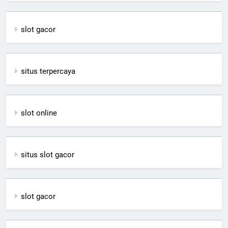
slot gacor
situs terpercaya
slot online
situs slot gacor
slot gacor