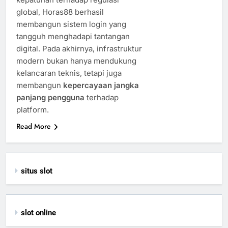
global, Horas88 berhasil
membangun sistem login yang
tangguh menghadapi tantangan
digital. Pada akhirnya, infrastruktur
modern bukan hanya mendukung
kelancaran teknis, tetapi juga
membangun
kepercayaan jangka
panjang pengguna
terhadap
platform.
Read More
situs slot
slot online