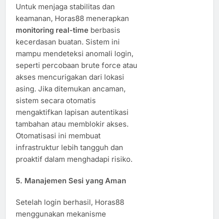
Untuk menjaga stabilitas dan
keamanan, Horas88 menerapkan
monitoring real-time
berbasis
kecerdasan buatan. Sistem ini
mampu mendeteksi anomali login,
seperti percobaan brute force atau
akses mencurigakan dari lokasi
asing. Jika ditemukan ancaman,
sistem secara otomatis
mengaktifkan lapisan autentikasi
tambahan atau memblokir akses.
Otomatisasi ini membuat
infrastruktur lebih tangguh dan
proaktif dalam menghadapi risiko.
5. Manajemen Sesi yang Aman
Setelah login berhasil, Horas88
menggunakan mekanisme