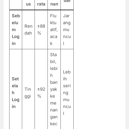
tter
us
rata
nan
Seb
Flu
Jar
elu
ktu
ang
Ren
±88
m
atif,
mu
dah
%
Log
aca
ncu
in
k
l
Sta
bil,
lebi
Leb
h
Set
ih
ban
ela
seri
Tin
±92
yak
h
ng
ggi
%
ke
Log
mu
me
in
ncu
nan
l
gan
kec