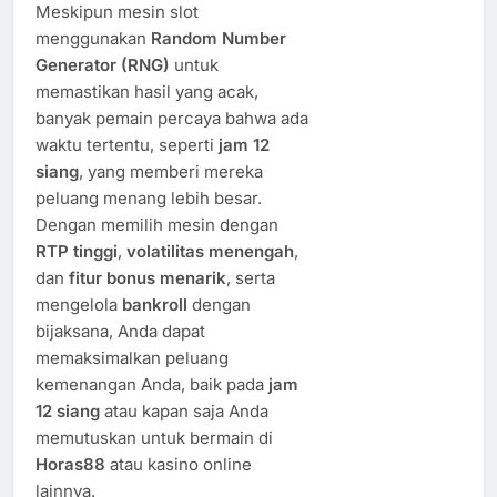
Meskipun mesin slot
menggunakan
Random Number
Generator (RNG)
untuk
memastikan hasil yang acak,
banyak pemain percaya bahwa ada
waktu tertentu, seperti
jam 12
siang
, yang memberi mereka
peluang menang lebih besar.
Dengan memilih mesin dengan
RTP tinggi
,
volatilitas menengah
,
dan
fitur bonus menarik
, serta
mengelola
bankroll
dengan
bijaksana, Anda dapat
memaksimalkan peluang
kemenangan Anda, baik pada
jam
12 siang
atau kapan saja Anda
memutuskan untuk bermain di
Horas88
atau kasino online
lainnya.