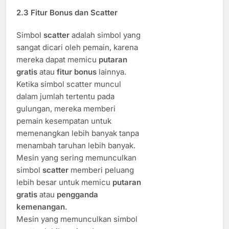
2.3
Fitur Bonus dan Scatter
Simbol
scatter
adalah simbol yang
sangat dicari oleh pemain, karena
mereka dapat memicu
putaran
gratis
atau
fitur bonus
lainnya.
Ketika simbol scatter muncul
dalam jumlah tertentu pada
gulungan, mereka memberi
pemain kesempatan untuk
memenangkan lebih banyak tanpa
menambah taruhan lebih banyak.
Mesin yang sering memunculkan
simbol
scatter
memberi peluang
lebih besar untuk memicu
putaran
gratis
atau
pengganda
kemenangan
.
Mesin yang memunculkan simbol