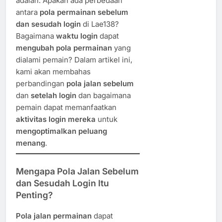
adalah: Apakah ada perbedaan
antara
pola permainan sebelum
dan sesudah login
di Lae138?
Bagaimana
waktu login
dapat
mengubah pola permainan
yang
dialami pemain? Dalam artikel ini,
kami akan membahas
perbandingan
pola jalan sebelum
dan
setelah login
dan bagaimana
pemain dapat memanfaatkan
aktivitas login mereka
untuk
mengoptimalkan peluang
menang
.
Mengapa Pola Jalan Sebelum
dan Sesudah Login Itu
Penting?
Pola jalan permainan
dapat