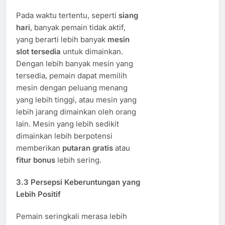
Pada waktu tertentu, seperti
siang
hari
, banyak pemain tidak aktif,
yang berarti lebih banyak
mesin
slot tersedia
untuk dimainkan.
Dengan lebih banyak mesin yang
tersedia, pemain dapat memilih
mesin dengan peluang menang
yang lebih tinggi, atau mesin yang
lebih jarang dimainkan oleh orang
lain. Mesin yang lebih sedikit
dimainkan lebih berpotensi
memberikan
putaran gratis
atau
fitur bonus
lebih sering.
3.3
Persepsi Keberuntungan yang
Lebih Positif
Pemain seringkali merasa lebih