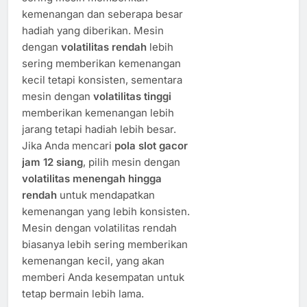
kemenangan dan seberapa besar
hadiah yang diberikan. Mesin
dengan
volatilitas rendah
lebih
sering memberikan kemenangan
kecil tetapi konsisten, sementara
mesin dengan
volatilitas tinggi
memberikan kemenangan lebih
jarang tetapi hadiah lebih besar.
Jika Anda mencari
pola slot gacor
jam 12 siang
, pilih mesin dengan
volatilitas menengah hingga
rendah
untuk mendapatkan
kemenangan yang lebih konsisten.
Mesin dengan volatilitas rendah
biasanya lebih sering memberikan
kemenangan kecil, yang akan
memberi Anda kesempatan untuk
tetap bermain lebih lama.