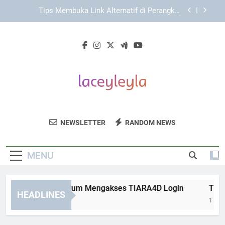
Skip
EDWINSLOT Login Aman melalui Perangkat
to
Pribadi dan Koneksi Stabil
content
Panduan Praktis Login Edwinslot Melalui Browser
dengan Akses yang Aman dan Mudah Dipahami
Hal Penting Sebelum Mengakses TIARA4D Login
Tips Membuka Link Alternatif di Perangkat
Mobile dengan Aman
EDWINSLOT Login Aman melalui Perangkat
Pribadi dan Koneksi Stabil
Lacey Leyla
Temukan Koleksi Fashion Wanita Stylish Di
Panduan Praktis Login Edwinslot Melalui Browser
NEWSLETTER
RANDOM NEWS
dengan Akses yang Aman dan Mudah Dipahami
Lacey Leyla.
MENU
l Penting Sebelum Mengakses TIARA4D Login
Tips Mem
HEADLINES
Weeks Ago
1 Month A