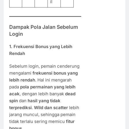
il
Dampak Pola Jalan Sebelum
Login
1. Frekuensi Bonus yang Lebih
Rendah
Sebelum login, pemain cenderung
mengalami
frekuensi bonus yang
lebih rendah
. Hal ini mengarah
pada
pola permainan yang lebih
acak
, dengan lebih banyak
dead
spin
dan
hasil yang tidak
terprediksi
.
Wild dan scatter
lebih
jarang muncul, sehingga pemain
tidak terlalu sering memicu
fitur
bonus
.