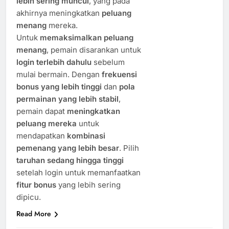
lebih sering muncul
, yang pada
akhirnya meningkatkan
peluang
menang
mereka.
Untuk
memaksimalkan peluang
menang
, pemain disarankan untuk
login terlebih dahulu
sebelum
mulai bermain. Dengan
frekuensi
bonus yang lebih tinggi
dan
pola
permainan yang lebih stabil
,
pemain dapat
meningkatkan
peluang mereka
untuk
mendapatkan
kombinasi
pemenang yang lebih besar
. Pilih
taruhan sedang hingga tinggi
setelah login untuk memanfaatkan
fitur bonus
yang lebih sering
dipicu.
Read More