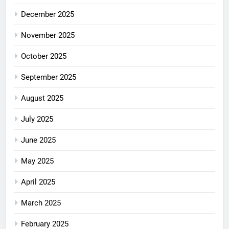
December 2025
November 2025
October 2025
September 2025
August 2025
July 2025
June 2025
May 2025
April 2025
March 2025
February 2025