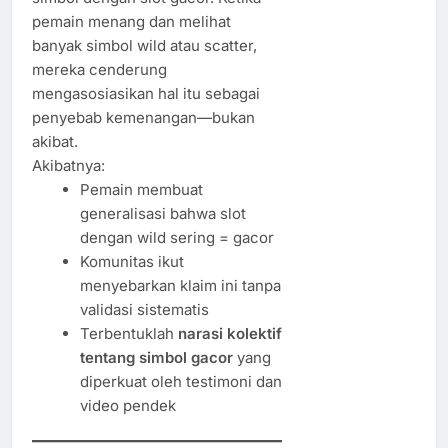
pemain menang dan melihat
banyak simbol wild atau scatter,
mereka cenderung
mengasosiasikan hal itu sebagai
penyebab kemenangan—bukan
akibat.
Akibatnya:
Pemain membuat
generalisasi bahwa slot
dengan wild sering = gacor
Komunitas ikut
menyebarkan klaim ini tanpa
validasi sistematis
Terbentuklah
narasi kolektif
tentang simbol gacor
yang
diperkuat oleh testimoni dan
video pendek