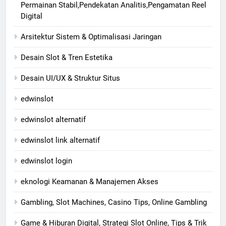
Permainan Stabil,Pendekatan Analitis,Pengamatan Reel
Digital
Arsitektur Sistem & Optimalisasi Jaringan
Desain Slot & Tren Estetika
Desain UI/UX & Struktur Situs
edwinslot
edwinslot alternatif
edwinslot link alternatif
edwinslot login
eknologi Keamanan & Manajemen Akses
Gambling, Slot Machines, Casino Tips, Online Gambling
Game & Hiburan Digital, Strategi Slot Online, Tips & Trik