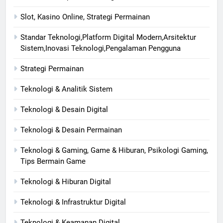
Slot, Kasino Online, Strategi Permainan
Standar Teknologi,Platform Digital Modern,Arsitektur
Sistem,Inovasi Teknologi,Pengalaman Pengguna
Strategi Permainan
Teknologi & Analitik Sistem
Teknologi & Desain Digital
Teknologi & Desain Permainan
Teknologi & Gaming, Game & Hiburan, Psikologi Gaming,
Tips Bermain Game
Teknologi & Hiburan Digital
Teknologi & Infrastruktur Digital
Teknologi & Keamanan Digital