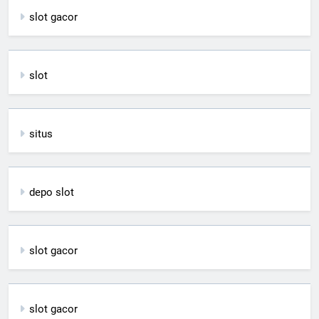
slot gacor
slot
situs
depo slot
slot gacor
slot gacor