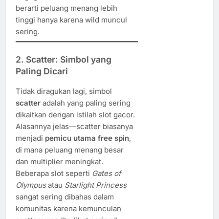
berarti peluang menang lebih
tinggi hanya karena wild muncul
sering.
2. Scatter: Simbol yang
Paling Dicari
Tidak diragukan lagi, simbol
scatter
adalah yang paling sering
dikaitkan dengan istilah slot gacor.
Alasannya jelas—scatter biasanya
menjadi
pemicu utama free spin
,
di mana peluang menang besar
dan multiplier meningkat.
Beberapa slot seperti
Gates of
Olympus
atau
Starlight Princess
sangat sering dibahas dalam
komunitas karena kemunculan