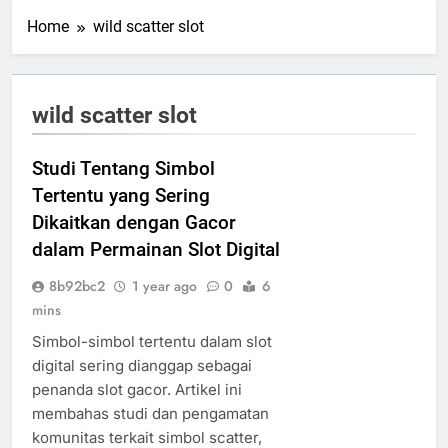
Home
wild scatter slot
wild scatter slot
Studi Tentang Simbol
Tertentu yang Sering
Dikaitkan dengan Gacor
dalam Permainan Slot Digital
8b92bc2
1 year ago
0
6
mins
Simbol-simbol tertentu dalam slot
digital sering dianggap sebagai
penanda slot gacor. Artikel ini
membahas studi dan pengamatan
komunitas terkait simbol scatter,