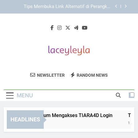
Skip
EDWINSLOT Login Aman melalui Perangkat
to
Pribadi dan Koneksi Stabil
content
Panduan Praktis Login Edwinslot Melalui Browser
dengan Akses yang Aman dan Mudah Dipahami
Hal Penting Sebelum Mengakses TIARA4D Login
Tips Membuka Link Alternatif di Perangkat
Mobile dengan Aman
EDWINSLOT Login Aman melalui Perangkat
Pribadi dan Koneksi Stabil
Lacey Leyla
Temukan Koleksi Fashion Wanita Stylish Di
Panduan Praktis Login Edwinslot Melalui Browser
NEWSLETTER
RANDOM NEWS
dengan Akses yang Aman dan Mudah Dipahami
Lacey Leyla.
MENU
al Penting Sebelum Mengakses TIARA4D Login
Tips Me
HEADLINES
Weeks Ago
1 Month A