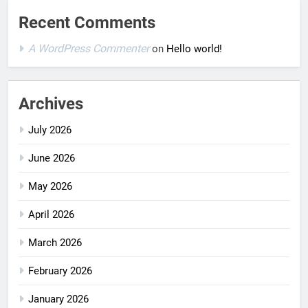
Recent Comments
A WordPress Commenter
on
Hello world!
Archives
July 2026
June 2026
May 2026
April 2026
March 2026
February 2026
January 2026