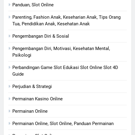
Panduan, Slot Online
Parenting, Fashion Anak, Keseharian Anak, Tips Orang
Tua, Pendidikan Anak, Kesehatan Anak
Pengembangan Diri & Sosial
Pengembangan Diri, Motivasi, Kesehatan Mental,
Psikologi
Perbandingan Game Slot Edukasi Slot Online Slot 4D
Guide
Perjudian & Strategi
Permainan Kasino Online
Permainan Online
Permainan Online, Slot Online, Panduan Permainan