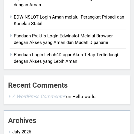
dengan Aman
EDWINSLOT Login Aman melalui Perangkat Pribadi dan
Koneksi Stabil
Panduan Praktis Login Edwinslot Melalui Browser
dengan Akses yang Aman dan Mudah Dipahami
Panduan Login Lebah4D agar Akun Tetap Terlindungi
dengan Akses yang Lebih Aman
Recent Comments
A WordPress Commenter
on
Hello world!
Archives
July 2026