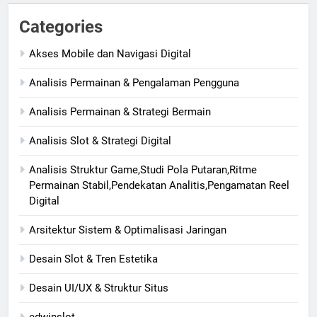
Categories
Akses Mobile dan Navigasi Digital
Analisis Permainan & Pengalaman Pengguna
Analisis Permainan & Strategi Bermain
Analisis Slot & Strategi Digital
Analisis Struktur Game,Studi Pola Putaran,Ritme
Permainan Stabil,Pendekatan Analitis,Pengamatan Reel
Digital
Arsitektur Sistem & Optimalisasi Jaringan
Desain Slot & Tren Estetika
Desain UI/UX & Struktur Situs