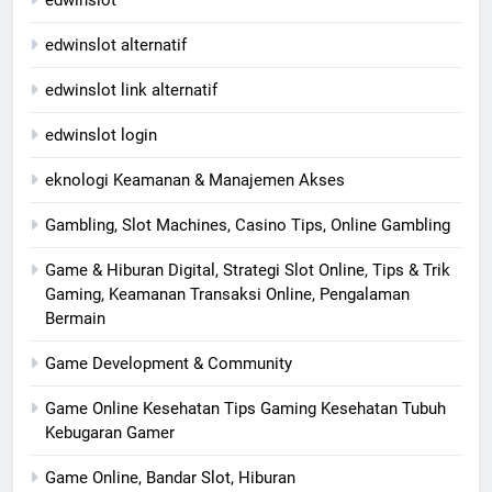
edwinslot
edwinslot alternatif
edwinslot link alternatif
edwinslot login
eknologi Keamanan & Manajemen Akses
Gambling, Slot Machines, Casino Tips, Online Gambling
Game & Hiburan Digital, Strategi Slot Online, Tips & Trik
Gaming, Keamanan Transaksi Online, Pengalaman
Bermain
Game Development & Community
Game Online Kesehatan Tips Gaming Kesehatan Tubuh
Kebugaran Gamer
Game Online, Bandar Slot, Hiburan