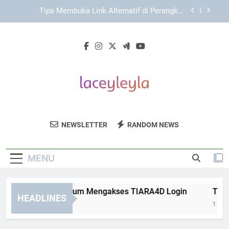
Skip
EDWINSLOT Login Aman melalui Perangkat
to
Pribadi dan Koneksi Stabil
content
Panduan Praktis Login Edwinslot Melalui Browser
dengan Akses yang Aman dan Mudah Dipahami
Hal Penting Sebelum Mengakses TIARA4D Login
Tips Membuka Link Alternatif di Perangkat
Mobile dengan Aman
EDWINSLOT Login Aman melalui Perangkat
Pribadi dan Koneksi Stabil
Lacey Leyla
Temukan Koleksi Fashion Wanita Stylish Di
Panduan Praktis Login Edwinslot Melalui Browser
NEWSLETTER
RANDOM NEWS
dengan Akses yang Aman dan Mudah Dipahami
Lacey Leyla.
MENU
l Penting Sebelum Mengakses TIARA4D Login
Tips Mem
HEADLINES
Month Ago
1 Month A