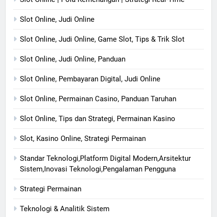
Slot Online, Judi Online
Slot Online, Judi Online, Game Slot, Tips & Trik Slot
Slot Online, Judi Online, Panduan
Slot Online, Pembayaran Digital, Judi Online
Slot Online, Permainan Casino, Panduan Taruhan
Slot Online, Tips dan Strategi, Permainan Kasino
Slot, Kasino Online, Strategi Permainan
Standar Teknologi,Platform Digital Modern,Arsitektur
Sistem,Inovasi Teknologi,Pengalaman Pengguna
Strategi Permainan
Teknologi & Analitik Sistem