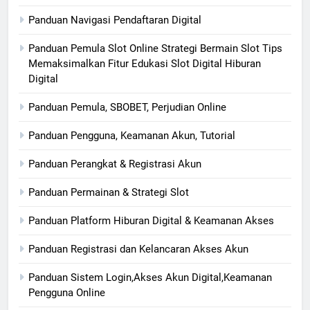
Panduan Navigasi Pendaftaran Digital
Panduan Pemula Slot Online Strategi Bermain Slot Tips
Memaksimalkan Fitur Edukasi Slot Digital Hiburan
Digital
Panduan Pemula, SBOBET, Perjudian Online
Panduan Pengguna, Keamanan Akun, Tutorial
Panduan Perangkat & Registrasi Akun
Panduan Permainan & Strategi Slot
Panduan Platform Hiburan Digital & Keamanan Akses
Panduan Registrasi dan Kelancaran Akses Akun
Panduan Sistem Login,Akses Akun Digital,Keamanan
Pengguna Online