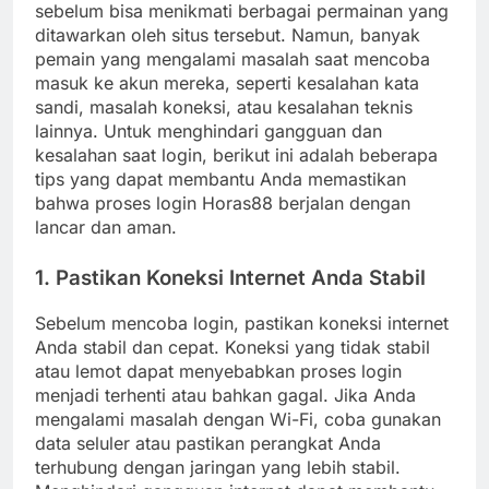
sebelum bisa menikmati berbagai permainan yang
ditawarkan oleh situs tersebut. Namun, banyak
pemain yang mengalami masalah saat mencoba
masuk ke akun mereka, seperti kesalahan kata
sandi, masalah koneksi, atau kesalahan teknis
lainnya. Untuk menghindari gangguan dan
kesalahan saat login, berikut ini adalah beberapa
tips yang dapat membantu Anda memastikan
bahwa proses login Horas88 berjalan dengan
lancar dan aman.
1. Pastikan Koneksi Internet Anda Stabil
Sebelum mencoba login, pastikan koneksi internet
Anda stabil dan cepat. Koneksi yang tidak stabil
atau lemot dapat menyebabkan proses login
menjadi terhenti atau bahkan gagal. Jika Anda
mengalami masalah dengan Wi-Fi, coba gunakan
data seluler atau pastikan perangkat Anda
terhubung dengan jaringan yang lebih stabil.