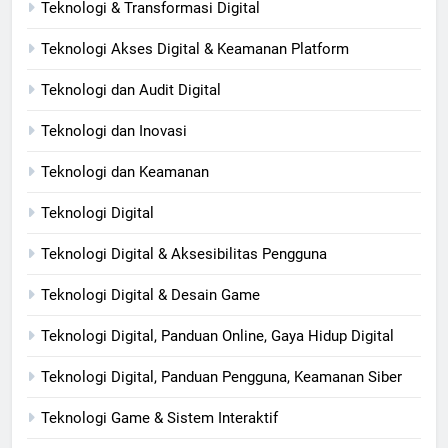
Teknologi & Transformasi Digital
Teknologi Akses Digital & Keamanan Platform
Teknologi dan Audit Digital
Teknologi dan Inovasi
Teknologi dan Keamanan
Teknologi Digital
Teknologi Digital & Aksesibilitas Pengguna
Teknologi Digital & Desain Game
Teknologi Digital, Panduan Online, Gaya Hidup Digital
Teknologi Digital, Panduan Pengguna, Keamanan Siber
Teknologi Game & Sistem Interaktif