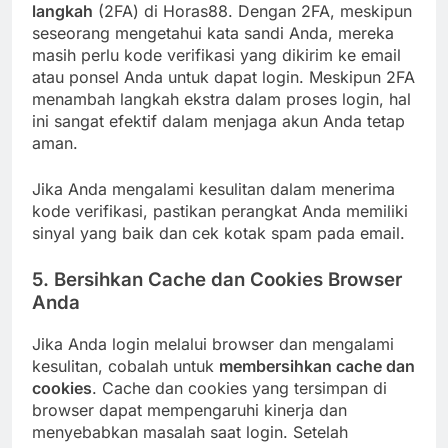
langkah
(2FA) di Horas88. Dengan 2FA, meskipun
seseorang mengetahui kata sandi Anda, mereka
masih perlu kode verifikasi yang dikirim ke email
atau ponsel Anda untuk dapat login. Meskipun 2FA
menambah langkah ekstra dalam proses login, hal
ini sangat efektif dalam menjaga akun Anda tetap
aman.
Jika Anda mengalami kesulitan dalam menerima
kode verifikasi, pastikan perangkat Anda memiliki
sinyal yang baik dan cek kotak spam pada email.
5. Bersihkan Cache dan Cookies Browser
Anda
Jika Anda login melalui browser dan mengalami
kesulitan, cobalah untuk
membersihkan cache dan
cookies
. Cache dan cookies yang tersimpan di
browser dapat mempengaruhi kinerja dan
menyebabkan masalah saat login. Setelah