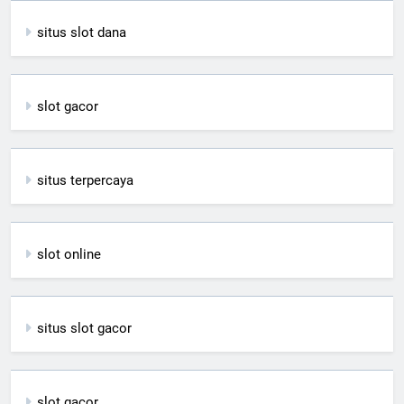
situs slot dana
slot gacor
situs terpercaya
slot online
situs slot gacor
slot gacor