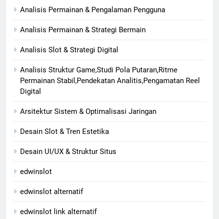
Analisis Permainan & Pengalaman Pengguna
Analisis Permainan & Strategi Bermain
Analisis Slot & Strategi Digital
Analisis Struktur Game,Studi Pola Putaran,Ritme
Permainan Stabil,Pendekatan Analitis,Pengamatan Reel
Digital
Arsitektur Sistem & Optimalisasi Jaringan
Desain Slot & Tren Estetika
Desain UI/UX & Struktur Situs
edwinslot
edwinslot alternatif
edwinslot link alternatif