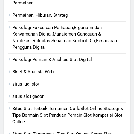
Permainan
Permainan, Hiburan, Strategi
Psikologi Fokus dan Perhatian,Ergonomi dan
Kenyamanan Digital,Manajemen Gangguan &
Notifikasi,Rutinitas Sehat dan Kontrol Diri,Kesadaran
Pengguna Digital
Psikologi Pemain & Analisis Slot Digital
Riset & Analisis Web
situs judi slot
situs slot gacor
Situs Slot Terbaik Turnamen CorlaSlot Online Strategi &
Tips Bermain Slot Panduan Pemain Slot Kompetisi Slot
Online