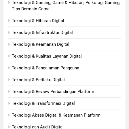
Teknologi & Gaming, Game & Hiburan, Psikologi Gaming,
Tips Bermain Game
Teknologi & Hiburan Digital
Teknologi & Infrastruktur Digital
Teknologi & Keamanan Digital
Teknologi & Kualitas Layanan Digital
Teknologi & Pengalaman Pengguna
Teknologi & Perilaku Digital
Teknologi & Review Perbandingan Platform
Teknologi & Transformasi Digital
Teknologi Akses Digital & Keamanan Platform
Teknologi dan Audit Digital