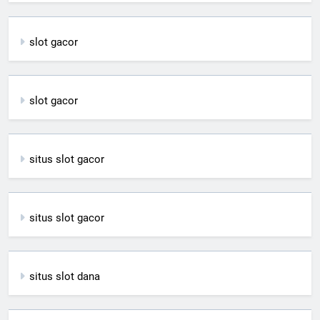
slot gacor
slot gacor
situs slot gacor
situs slot gacor
situs slot dana