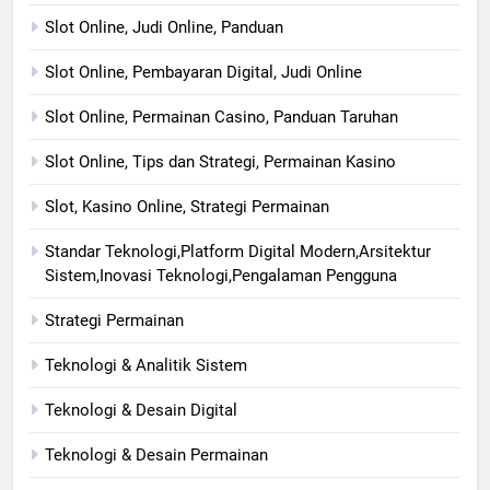
Slot Online, Judi Online, Panduan
Slot Online, Pembayaran Digital, Judi Online
Slot Online, Permainan Casino, Panduan Taruhan
Slot Online, Tips dan Strategi, Permainan Kasino
Slot, Kasino Online, Strategi Permainan
Standar Teknologi,Platform Digital Modern,Arsitektur
Sistem,Inovasi Teknologi,Pengalaman Pengguna
Strategi Permainan
Teknologi & Analitik Sistem
Teknologi & Desain Digital
Teknologi & Desain Permainan