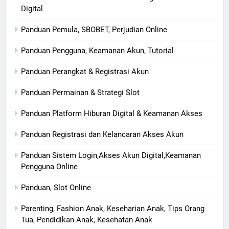
Digital
Panduan Pemula, SBOBET, Perjudian Online
Panduan Pengguna, Keamanan Akun, Tutorial
Panduan Perangkat & Registrasi Akun
Panduan Permainan & Strategi Slot
Panduan Platform Hiburan Digital & Keamanan Akses
Panduan Registrasi dan Kelancaran Akses Akun
Panduan Sistem Login,Akses Akun Digital,Keamanan
Pengguna Online
Panduan, Slot Online
Parenting, Fashion Anak, Keseharian Anak, Tips Orang
Tua, Pendidikan Anak, Kesehatan Anak