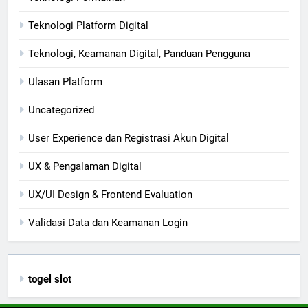
Teknologi Platform Digital
Teknologi, Keamanan Digital, Panduan Pengguna
Ulasan Platform
Uncategorized
User Experience dan Registrasi Akun Digital
UX & Pengalaman Digital
UX/UI Design & Frontend Evaluation
Validasi Data dan Keamanan Login
togel slot