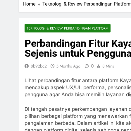
Home
Teknologi & Review Perbandingan Platfor
TEKNOLOGI & REVIEW PERBANDINGAN PLATFORM
Perbandingan Fitur Kay
Sejenis untuk Pengguna
0
8b92bc2
5 Months Ago
8 Mins
Lihat perbandingan fitur antara platform Kaya
mencakup aspek UX/UI, performa, personali
pengguna agar Anda bisa memilih layanan dig
Di tengah pesatnya perkembangan layanan dig
pilihan berbagai platform yang menawarkan 
pengalaman berbeda. Dalam artikel ini kit
dengan platform digital sejenis sehingga p