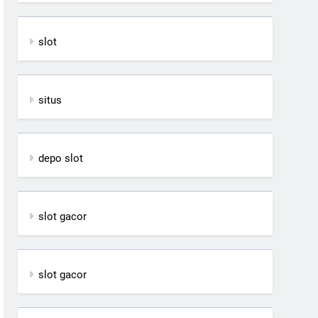
slot
situs
depo slot
slot gacor
slot gacor