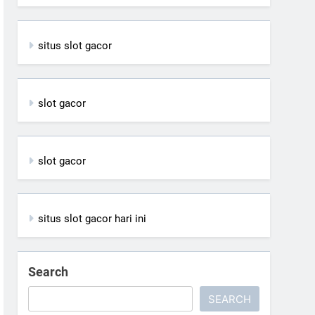
situs slot gacor
slot gacor
slot gacor
situs slot gacor hari ini
Search
SEARCH