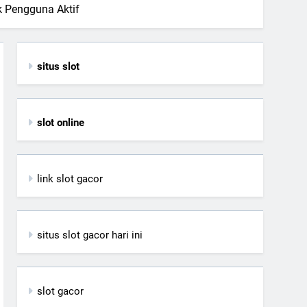
k Pengguna Aktif
situs slot
slot online
link slot gacor
situs slot gacor hari ini
slot gacor