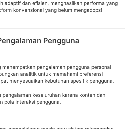
ih adaptif dan efisien, menghasilkan performa yang
latform konvensional yang belum mengadopsi
ik Pengalaman Pengguna
ng menempatkan pengalaman pengguna personal
abungkan analitik untuk memahami preferensi
apat menyesuaikan kebutuhan spesifik pengguna.
kan pengalaman keseluruhan karena konten dan
n pola interaksi pengguna.
tma pembelajaran mesin atau sistem rekomendasi