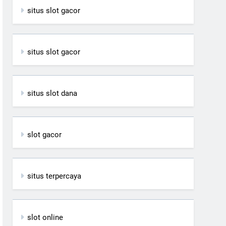
situs slot gacor
situs slot gacor
situs slot dana
slot gacor
situs terpercaya
slot online