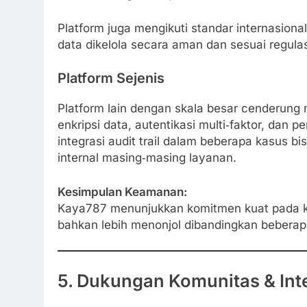
Platform juga mengikuti standar internasion
data dikelola secara aman dan sesuai regulas
Platform Sejenis
Platform lain dengan skala besar cenderung
enkripsi data, autentikasi multi‑faktor, dan 
integrasi audit trail dalam beberapa kasus b
internal masing‑masing layanan.
Kesimpulan Keamanan:
Kaya787 menunjukkan komitmen kuat pada k
bahkan lebih menonjol dibandingkan beberap
5. Dukungan Komunitas & Int