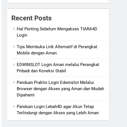
Recent Posts
Hal Penting Sebelum Mengakses TIARA4D
Login
Tips Membuka Link Alternatif di Perangkat
Mobile dengan Aman
EDWINSLOT Login Aman melalui Perangkat
Pribadi dan Koneksi Stabil
Panduan Praktis Login Edwinslot Melalui
Browser dengan Akses yang Aman dan Mudah
Dipahami
Panduan Login Lebah4D agar Akun Tetap
Terlindungi dengan Akses yang Lebih Aman