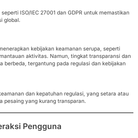
al seperti ISO/IEC 27001 dan GDPR untuk memastikan
i global.
 menerapkan kebijakan keamanan serupa, seperti
pemantauan aktivitas. Namun, tingkat transparansi dan
isa berbeda, tergantung pada regulasi dan kebijakan
eamanan dan kepatuhan regulasi, yang setara atau
a pesaing yang kurang transparan.
eraksi Pengguna