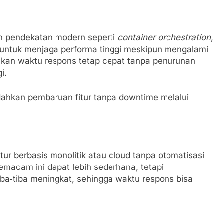
an pendekatan modern seperti
container orchestration
,
 untuk menjaga performa tinggi meskipun mengalami
tikan waktu respons tetap cepat tanpa penurunan
i.
dahkan pembaruan fitur tanpa downtime melalui
tur berbasis monolitik atau cloud tanpa otomatisasi
emacam ini dapat lebih sederhana, tetapi
k tiba‑tiba meningkat, sehingga waktu respons bisa