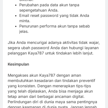
Perubahan pada data akun tanpa
sepengetahuan Anda.
Email reset password yang tidak Anda
minta.
Penurunan performa akun tanpa sebab
jelas.
Jika Anda mencurigai adanya aktivitas tidak wajar,
segera ubah password Anda dan hubungi layanan
pelanggan Kaya787 untuk tindakan lebih lanjut.
Kesimpulan
Mengakses akun Kaya787 dengan aman
membutuhkan kesadaran dan tindakan preventif
yang konsisten. Dengan menerapkan tips-tips
yang telah dijelaskan, Anda bisa menjaga akun
tetap aman dari berbagai ancaman digital.
Perlindungan diri di dunia maya sama pentingnya
dengan keamanan di dunia nyata. Jangan lengah,