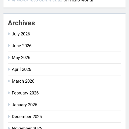
on
Hello world!
Archives
July 2026
June 2026
May 2026
April 2026
March 2026
February 2026
January 2026
December 2025
November 2025