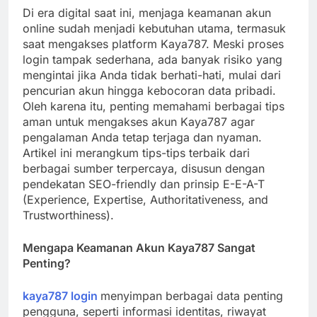
Di era digital saat ini, menjaga keamanan akun
online sudah menjadi kebutuhan utama, termasuk
saat mengakses platform Kaya787. Meski proses
login tampak sederhana, ada banyak risiko yang
mengintai jika Anda tidak berhati-hati, mulai dari
pencurian akun hingga kebocoran data pribadi.
Oleh karena itu, penting memahami berbagai tips
aman untuk mengakses akun Kaya787 agar
pengalaman Anda tetap terjaga dan nyaman.
Artikel ini merangkum tips-tips terbaik dari
berbagai sumber terpercaya, disusun dengan
pendekatan SEO-friendly dan prinsip E-E-A-T
(Experience, Expertise, Authoritativeness, and
Trustworthiness).
Mengapa Keamanan Akun Kaya787 Sangat
Penting?
kaya787 login
menyimpan berbagai data penting
pengguna, seperti informasi identitas, riwayat