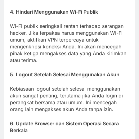
4. Hindari Menggunakan Wi-Fi Publik
Wi-Fi publik seringkali rentan terhadap serangan
hacker. Jika terpaksa harus menggunakan Wi-Fi
umum, aktifkan VPN terpercaya untuk
mengenkripsi koneksi Anda. Ini akan mencegah
pihak ketiga mengakses data yang Anda kirimkan
atau terima.
5. Logout Setelah Selesai Menggunakan Akun
Kebiasaan logout setelah selesai menggunakan
akun sangat penting, terutama jika Anda login di
perangkat bersama atau umum. Ini mencegah
orang lain mengakses akun Anda tanpa izin.
6. Update Browser dan Sistem Operasi Secara
Berkala