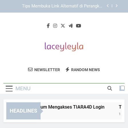
Skip
EDWINSLOT Login Aman melalui Perangkat
to
Pribadi dan Koneksi Stabil
content
Panduan Praktis Login Edwinslot Melalui Browser
dengan Akses yang Aman dan Mudah Dipahami
Hal Penting Sebelum Mengakses TIARA4D Login
Tips Membuka Link Alternatif di Perangkat
Mobile dengan Aman
EDWINSLOT Login Aman melalui Perangkat
Pribadi dan Koneksi Stabil
Lacey Leyla
Temukan Koleksi Fashion Wanita Stylish Di
Panduan Praktis Login Edwinslot Melalui Browser
NEWSLETTER
RANDOM NEWS
dengan Akses yang Aman dan Mudah Dipahami
Lacey Leyla.
MENU
l Penting Sebelum Mengakses TIARA4D Login
Tips Mem
HEADLINES
Weeks Ago
1 Month A