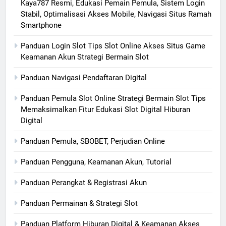
Kaya787 Resmi, Edukasi Pemain Pemula, Sistem Login
Stabil, Optimalisasi Akses Mobile, Navigasi Situs Ramah
Smartphone
Panduan Login Slot Tips Slot Online Akses Situs Game
Keamanan Akun Strategi Bermain Slot
Panduan Navigasi Pendaftaran Digital
Panduan Pemula Slot Online Strategi Bermain Slot Tips
Memaksimalkan Fitur Edukasi Slot Digital Hiburan
Digital
Panduan Pemula, SBOBET, Perjudian Online
Panduan Pengguna, Keamanan Akun, Tutorial
Panduan Perangkat & Registrasi Akun
Panduan Permainan & Strategi Slot
Panduan Platform Hiburan Digital & Keamanan Akses