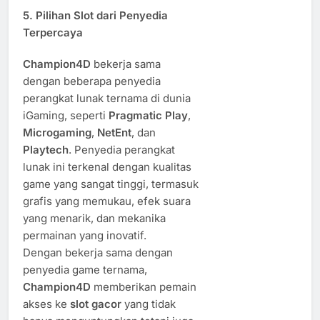
5. Pilihan Slot dari Penyedia
Terpercaya
Champion4D
bekerja sama
dengan beberapa penyedia
perangkat lunak ternama di dunia
iGaming, seperti
Pragmatic Play
,
Microgaming
,
NetEnt
, dan
Playtech
. Penyedia perangkat
lunak ini terkenal dengan kualitas
game yang sangat tinggi, termasuk
grafis yang memukau, efek suara
yang menarik, dan mekanika
permainan yang inovatif.
Dengan bekerja sama dengan
penyedia game ternama,
Champion4D
memberikan pemain
akses ke
slot gacor
yang tidak