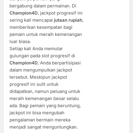
bergabung dalam permainan. Di
Champion4D
, jackpot progresif ini
sering kali mencapai
jutaan rupiah
,
memberikan kesempatan bagi
pemain untuk meraih kemenangan
luar biasa.
Setiap kali Anda memutar
gulungan pada slot progresif di
Champion4D
, Anda berpartisipasi
dalam mengumpulkan jackpot
tersebut. Meskipun jackpot
progresif ini sulit untuk
didapatkan, namun peluang untuk
meraih kemenangan besar selalu
ada. Bagi pemain yang beruntung,
jackpot ini bisa mengubah
pengalaman bermain mereka
menjadi sangat menguntungkan.