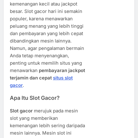
kemenangan kecil atau jackpot
besar. Slot gacor hari ini semakin
populer, karena menawarkan
peluang menang yang lebih tinggi
dan pembayaran yang lebih cepat
dibandingkan mesin lainnya.
Namun, agar pengalaman bermain
Anda tetap menyenangkan,
penting untuk memilih situs yang
menawarkan
pembayaran jackpot
terjamin dan cepat
situs slot
gacor
.
Apa Itu Slot Gacor?
Slot gacor
merujuk pada mesin
slot yang memberikan
kemenangan lebih sering daripada
mesin lainnya. Mesin slot ini