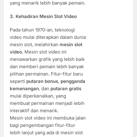
yang menarik lebih banyak pemain.
3.
Kehadiran Mesin Slot Video
Pada tahun 1970-an, teknologi
video mulai diterapkan dalam dunia
mesin slot, melahirkan
mesin slot
video
. Mesin slot video ini
menawarkan grafik yang lebih baik
dan memberi pemain lebih banyak
pilihan permainan. Fitur-fitur baru
seperti
putaran bonus
,
pengganda
kemenangan
, dan
putaran gratis
mulai diperkenalkan, yang
membuat permainan menjadi lebih
interaktif dan menarik.
Mesin slot video ini membuka jalan
bagi pengembangan fitur-fitur
lebih lanjut yang ada di mesin slot