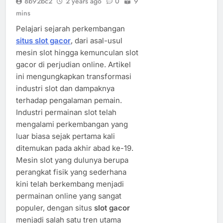
8b92bc2
2 years ago
0
9
mins
Pelajari sejarah perkembangan
situs slot gacor
, dari asal-usul
mesin slot hingga kemunculan slot
gacor di perjudian online. Artikel
ini mengungkapkan transformasi
industri slot dan dampaknya
terhadap pengalaman pemain.
Industri permainan slot telah
mengalami perkembangan yang
luar biasa sejak pertama kali
ditemukan pada akhir abad ke-19.
Mesin slot yang dulunya berupa
perangkat fisik yang sederhana
kini telah berkembang menjadi
permainan online yang sangat
populer, dengan situs
slot gacor
menjadi salah satu tren utama