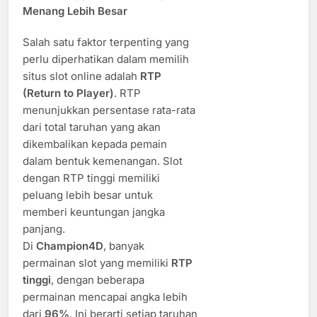
Menang Lebih Besar
Salah satu faktor terpenting yang
perlu diperhatikan dalam memilih
situs slot online adalah
RTP
(Return to Player)
. RTP
menunjukkan persentase rata-rata
dari total taruhan yang akan
dikembalikan kepada pemain
dalam bentuk kemenangan. Slot
dengan RTP tinggi memiliki
peluang lebih besar untuk
memberi keuntungan jangka
panjang.
Di
Champion4D
, banyak
permainan slot yang memiliki
RTP
tinggi
, dengan beberapa
permainan mencapai angka lebih
dari
96%
. Ini berarti setiap taruhan