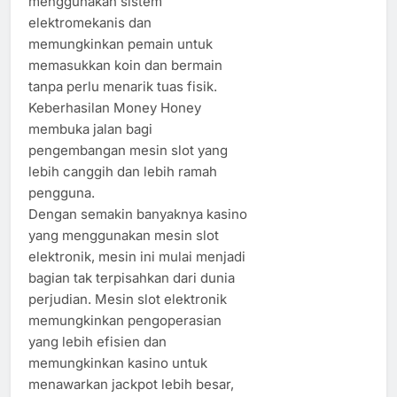
menggunakan sistem
elektromekanis dan
memungkinkan pemain untuk
memasukkan koin dan bermain
tanpa perlu menarik tuas fisik.
Keberhasilan Money Honey
membuka jalan bagi
pengembangan mesin slot yang
lebih canggih dan lebih ramah
pengguna.
Dengan semakin banyaknya kasino
yang menggunakan mesin slot
elektronik, mesin ini mulai menjadi
bagian tak terpisahkan dari dunia
perjudian. Mesin slot elektronik
memungkinkan pengoperasian
yang lebih efisien dan
memungkinkan kasino untuk
menawarkan jackpot lebih besar,