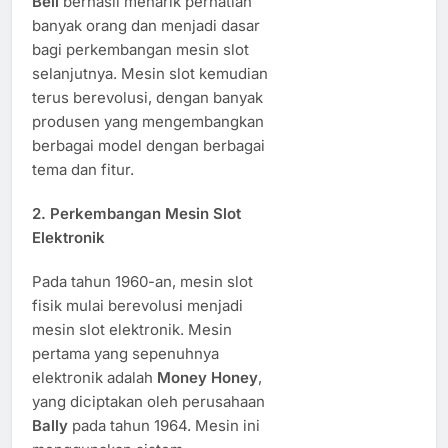
Bell
berhasil menarik perhatian
banyak orang dan menjadi dasar
bagi perkembangan mesin slot
selanjutnya. Mesin slot kemudian
terus berevolusi, dengan banyak
produsen yang mengembangkan
berbagai model dengan berbagai
tema dan fitur.
2.
Perkembangan Mesin Slot
Elektronik
Pada tahun 1960-an, mesin slot
fisik mulai berevolusi menjadi
mesin slot elektronik. Mesin
pertama yang sepenuhnya
elektronik adalah
Money Honey
,
yang diciptakan oleh perusahaan
Bally
pada tahun 1964. Mesin ini