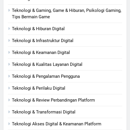
Teknologi & Gaming, Game & Hiburan, Psikologi Gaming,
Tips Bermain Game
Teknologi & Hiburan Digital
Teknologi & Infrastruktur Digital
Teknologi & Keamanan Digital
Teknologi & Kualitas Layanan Digital
Teknologi & Pengalaman Pengguna
Teknologi & Perilaku Digital
Teknologi & Review Perbandingan Platform
Teknologi & Transformasi Digital
Teknologi Akses Digital & Keamanan Platform