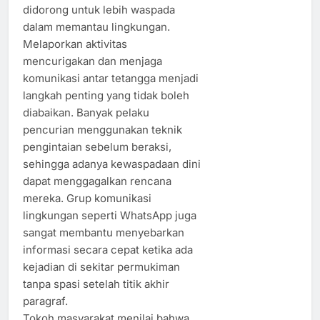
didorong untuk lebih waspada
dalam memantau lingkungan.
Melaporkan aktivitas
mencurigakan dan menjaga
komunikasi antar tetangga menjadi
langkah penting yang tidak boleh
diabaikan. Banyak pelaku
pencurian menggunakan teknik
pengintaian sebelum beraksi,
sehingga adanya kewaspadaan dini
dapat menggagalkan rencana
mereka. Grup komunikasi
lingkungan seperti WhatsApp juga
sangat membantu menyebarkan
informasi secara cepat ketika ada
kejadian di sekitar permukiman
tanpa spasi setelah titik akhir
paragraf.
Tokoh masyarakat menilai bahwa