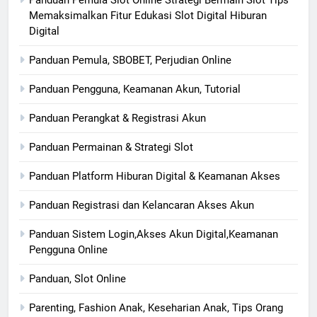
Panduan Pemula Slot Online Strategi Bermain Slot Tips
Memaksimalkan Fitur Edukasi Slot Digital Hiburan
Digital
Panduan Pemula, SBOBET, Perjudian Online
Panduan Pengguna, Keamanan Akun, Tutorial
Panduan Perangkat & Registrasi Akun
Panduan Permainan & Strategi Slot
Panduan Platform Hiburan Digital & Keamanan Akses
Panduan Registrasi dan Kelancaran Akses Akun
Panduan Sistem Login,Akses Akun Digital,Keamanan
Pengguna Online
Panduan, Slot Online
Parenting, Fashion Anak, Keseharian Anak, Tips Orang