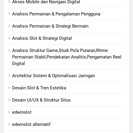
Akses Mobile dan Navigasi Digital
Analisis Permainan & Pengalaman Pengguna
Analisis Permainan & Strategi Bermain
Analisis Slot & Strategi Digital
Analisis Struktur Game,Studi Pola Putaran,Ritme
Permainan Stabil,Pendekatan Analitis,Pengamatan Reel
Digital
Arsitektur Sistem & Optimalisasi Jaringan
Desain Slot & Tren Estetika
Desain UI/UX & Struktur Situs
edwinslot
edwinslot alternatif