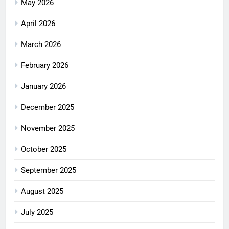
May 2026
April 2026
March 2026
February 2026
January 2026
December 2025
November 2025
October 2025
September 2025
August 2025
July 2025