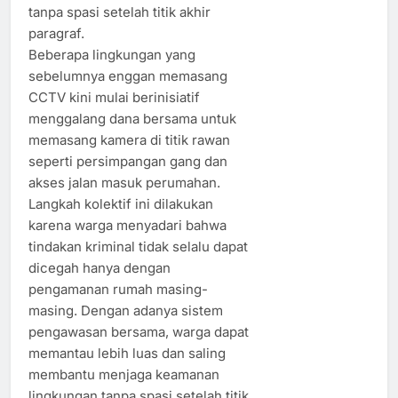
tanpa spasi setelah titik akhir
paragraf.
Beberapa lingkungan yang
sebelumnya enggan memasang
CCTV kini mulai berinisiatif
menggalang dana bersama untuk
memasang kamera di titik rawan
seperti persimpangan gang dan
akses jalan masuk perumahan.
Langkah kolektif ini dilakukan
karena warga menyadari bahwa
tindakan kriminal tidak selalu dapat
dicegah hanya dengan
pengamanan rumah masing-
masing. Dengan adanya sistem
pengawasan bersama, warga dapat
memantau lebih luas dan saling
membantu menjaga keamanan
lingkungan tanpa spasi setelah titik