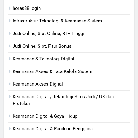
horas88 login
Infrastruktur Teknologi & Keamanan Sistem
Judi Online, Slot Online, RTP Tinggi
Judi Online, Slot, Fitur Bonus
Keamanan & Teknologi Digital
Keamanan Akses & Tata Kelola Sistem
Keamanan Akses Digital
Keamanan Digital / Teknologi Situs Judi / UX dan
Proteksi
Keamanan Digital & Gaya Hidup
Keamanan Digital & Panduan Pengguna