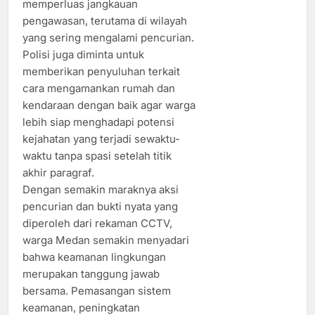
memperluas jangkauan
pengawasan, terutama di wilayah
yang sering mengalami pencurian.
Polisi juga diminta untuk
memberikan penyuluhan terkait
cara mengamankan rumah dan
kendaraan dengan baik agar warga
lebih siap menghadapi potensi
kejahatan yang terjadi sewaktu-
waktu tanpa spasi setelah titik
akhir paragraf.
Dengan semakin maraknya aksi
pencurian dan bukti nyata yang
diperoleh dari rekaman CCTV,
warga Medan semakin menyadari
bahwa keamanan lingkungan
merupakan tanggung jawab
bersama. Pemasangan sistem
keamanan, peningkatan