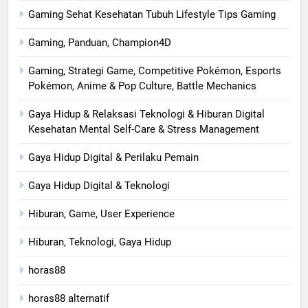
Gaming Sehat Kesehatan Tubuh Lifestyle Tips Gaming
Gaming, Panduan, Champion4D
Gaming, Strategi Game, Competitive Pokémon, Esports
Pokémon, Anime & Pop Culture, Battle Mechanics
Gaya Hidup & Relaksasi Teknologi & Hiburan Digital
Kesehatan Mental Self-Care & Stress Management
Gaya Hidup Digital & Perilaku Pemain
Gaya Hidup Digital & Teknologi
Hiburan, Game, User Experience
Hiburan, Teknologi, Gaya Hidup
horas88
horas88 alternatif