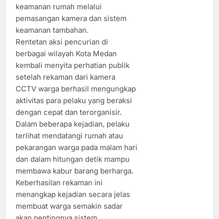
keamanan rumah melalui
pemasangan kamera dan sistem
keamanan tambahan.
Rentetan aksi pencurian di
berbagai wilayah Kota Medan
kembali menyita perhatian publik
setelah rekaman dari kamera
CCTV warga berhasil mengungkap
aktivitas para pelaku yang beraksi
dengan cepat dan terorganisir.
Dalam beberapa kejadian, pelaku
terlihat mendatangi rumah atau
pekarangan warga pada malam hari
dan dalam hitungan detik mampu
membawa kabur barang berharga.
Keberhasilan rekaman ini
menangkap kejadian secara jelas
membuat warga semakin sadar
akan pentingnya sistem