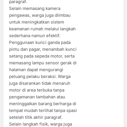
paragraf.
Selain memasang kamera
pengawas, warga juga diimbau
untuk meningkatkan sistem
keamanan rumah melalui langkah
sederhana namun efektif.
Penggunaan kunci ganda pada
pintu dan pagar, menambah kunci
setang pada sepeda motor, serta
memasang lampu sensor gerak di
halaman dapat mengurangi
peluang pelaku beraksi. Warga
juga disarankan tidak menaruh
motor di area terbuka tanpa
pengamanan tambahan atau
meninggalkan barang berharga di
tempat mudah terlihat tanpa spasi
setelah titik akhir paragraf.
Selain langkah fisik, warga juga