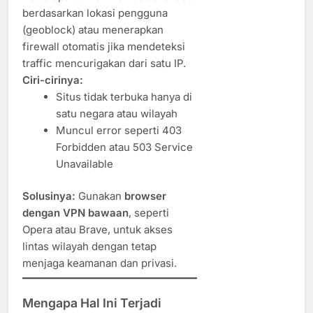
berdasarkan lokasi pengguna
(geoblock) atau menerapkan
firewall otomatis jika mendeteksi
traffic mencurigakan dari satu IP.
Ciri-cirinya:
Situs tidak terbuka hanya di
satu negara atau wilayah
Muncul error seperti 403
Forbidden atau 503 Service
Unavailable
Solusinya:
Gunakan
browser
dengan VPN bawaan
, seperti
Opera atau Brave, untuk akses
lintas wilayah dengan tetap
menjaga keamanan dan privasi.
Mengapa Hal Ini Terjadi