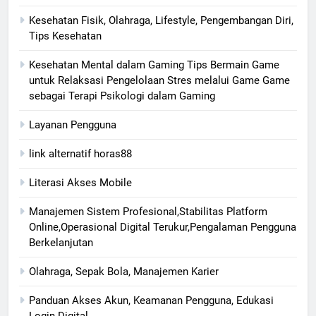
Kesehatan Fisik, Olahraga, Lifestyle, Pengembangan Diri,
Tips Kesehatan
Kesehatan Mental dalam Gaming Tips Bermain Game
untuk Relaksasi Pengelolaan Stres melalui Game Game
sebagai Terapi Psikologi dalam Gaming
Layanan Pengguna
link alternatif horas88
Literasi Akses Mobile
Manajemen Sistem Profesional,Stabilitas Platform
Online,Operasional Digital Terukur,Pengalaman Pengguna
Berkelanjutan
Olahraga, Sepak Bola, Manajemen Karier
Panduan Akses Akun, Keamanan Pengguna, Edukasi
Login Digital