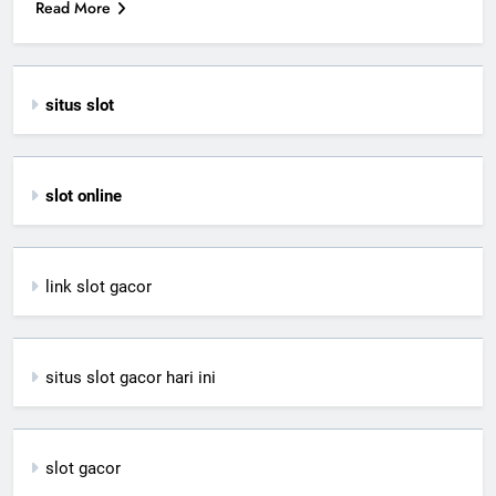
Read More
situs slot
slot online
link slot gacor
situs slot gacor hari ini
slot gacor