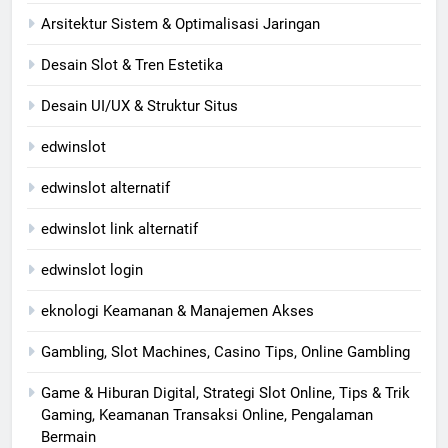
Arsitektur Sistem & Optimalisasi Jaringan
Desain Slot & Tren Estetika
Desain UI/UX & Struktur Situs
edwinslot
edwinslot alternatif
edwinslot link alternatif
edwinslot login
eknologi Keamanan & Manajemen Akses
Gambling, Slot Machines, Casino Tips, Online Gambling
Game & Hiburan Digital, Strategi Slot Online, Tips & Trik
Gaming, Keamanan Transaksi Online, Pengalaman
Bermain