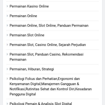
Permainan Kasino Online
Permainan Online
Permainan Online, Slot Online, Panduan Permainan
Permainan Slot Online
Permainan Slot, Casino Online, Sejarah Perjudian
Permainan Slot, Panduan Casino, Rekomendasi
Permainan
Permainan, Hiburan, Strategi
Psikologi Fokus dan Perhatian,Ergonomi dan
Kenyamanan Digital,Manajemen Gangguan &
Notifikasi,Rutinitas Sehat dan Kontrol Diri,Kesadaran
Pengguna Digital
Psikologi Pemain & Analisis Slot Digital