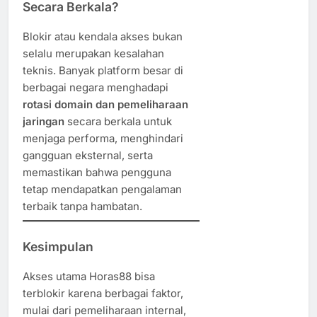
Secara Berkala?
Blokir atau kendala akses bukan
selalu merupakan kesalahan
teknis. Banyak platform besar di
berbagai negara menghadapi
rotasi domain dan pemeliharaan
jaringan
secara berkala untuk
menjaga performa, menghindari
gangguan eksternal, serta
memastikan bahwa pengguna
tetap mendapatkan pengalaman
terbaik tanpa hambatan.
Kesimpulan
Akses utama Horas88 bisa
terblokir karena berbagai faktor,
mulai dari pemeliharaan internal,