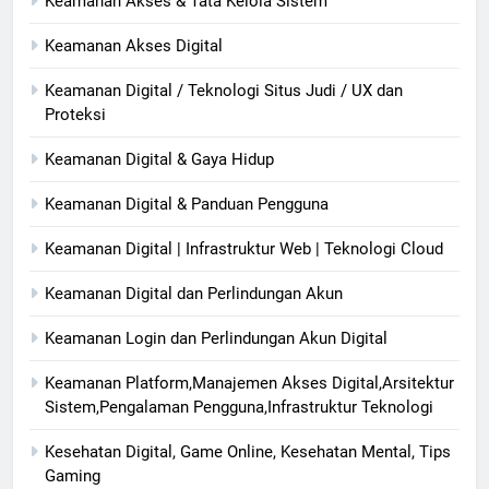
Keamanan Akses & Tata Kelola Sistem
Keamanan Akses Digital
Keamanan Digital / Teknologi Situs Judi / UX dan
Proteksi
Keamanan Digital & Gaya Hidup
Keamanan Digital & Panduan Pengguna
Keamanan Digital | Infrastruktur Web | Teknologi Cloud
Keamanan Digital dan Perlindungan Akun
Keamanan Login dan Perlindungan Akun Digital
Keamanan Platform,Manajemen Akses Digital,Arsitektur
Sistem,Pengalaman Pengguna,Infrastruktur Teknologi
Kesehatan Digital, Game Online, Kesehatan Mental, Tips
Gaming