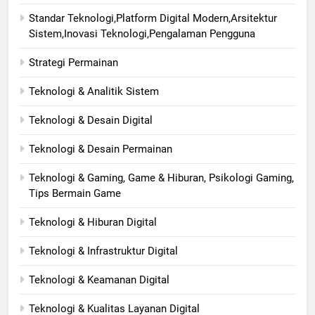
Standar Teknologi,Platform Digital Modern,Arsitektur
Sistem,Inovasi Teknologi,Pengalaman Pengguna
Strategi Permainan
Teknologi & Analitik Sistem
Teknologi & Desain Digital
Teknologi & Desain Permainan
Teknologi & Gaming, Game & Hiburan, Psikologi Gaming,
Tips Bermain Game
Teknologi & Hiburan Digital
Teknologi & Infrastruktur Digital
Teknologi & Keamanan Digital
Teknologi & Kualitas Layanan Digital