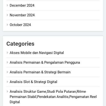
December 2024
November 2024
October 2024
Categories
Akses Mobile dan Navigasi Digital
Analisis Permainan & Pengalaman Pengguna
Analisis Permainan & Strategi Bermain
Analisis Slot & Strategi Digital
Analisis Struktur Game,Studi Pola Putaran,Ritme
Permainan Stabil,Pendekatan Analitis,Pengamatan Reel
Digital