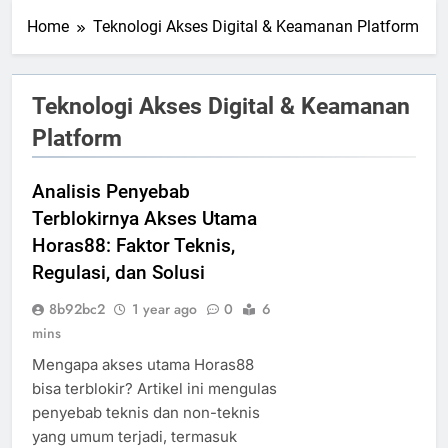
Home
Teknologi Akses Digital & Keamanan Platform
Teknologi Akses Digital & Keamanan
Platform
Analisis Penyebab
Terblokirnya Akses Utama
Horas88: Faktor Teknis,
Regulasi, dan Solusi
8b92bc2
1 year ago
0
6
mins
Mengapa akses utama Horas88
bisa terblokir? Artikel ini mengulas
penyebab teknis dan non-teknis
yang umum terjadi, termasuk