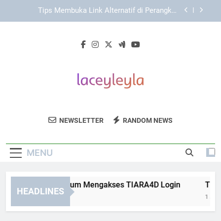
Skip
EDWINSLOT Login Aman melalui Perangkat
to
Pribadi dan Koneksi Stabil
content
Panduan Praktis Login Edwinslot Melalui Browser
dengan Akses yang Aman dan Mudah Dipahami
Hal Penting Sebelum Mengakses TIARA4D Login
Tips Membuka Link Alternatif di Perangkat
Mobile dengan Aman
EDWINSLOT Login Aman melalui Perangkat
Pribadi dan Koneksi Stabil
Lacey Leyla
Temukan Koleksi Fashion Wanita Stylish Di
Panduan Praktis Login Edwinslot Melalui Browser
NEWSLETTER
RANDOM NEWS
dengan Akses yang Aman dan Mudah Dipahami
Lacey Leyla.
MENU
al Penting Sebelum Mengakses TIARA4D Login
Tips Me
HEADLINES
Weeks Ago
1 Month A