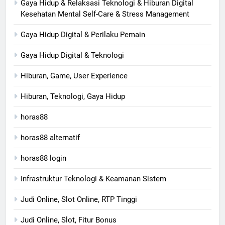
Gaya Hidup & Relaksasi Teknologi & Hiburan Digital
Kesehatan Mental Self-Care & Stress Management
Gaya Hidup Digital & Perilaku Pemain
Gaya Hidup Digital & Teknologi
Hiburan, Game, User Experience
Hiburan, Teknologi, Gaya Hidup
horas88
horas88 alternatif
horas88 login
Infrastruktur Teknologi & Keamanan Sistem
Judi Online, Slot Online, RTP Tinggi
Judi Online, Slot, Fitur Bonus