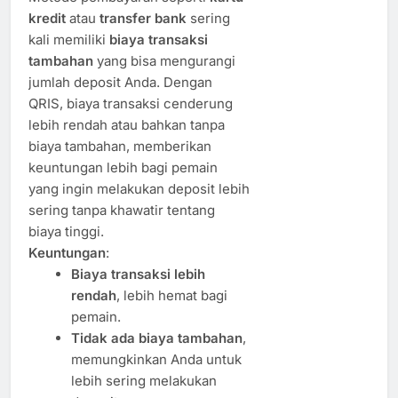
kredit
atau
transfer bank
sering
kali memiliki
biaya transaksi
tambahan
yang bisa mengurangi
jumlah deposit Anda. Dengan
QRIS, biaya transaksi cenderung
lebih rendah atau bahkan tanpa
biaya tambahan, memberikan
keuntungan lebih bagi pemain
yang ingin melakukan deposit lebih
sering tanpa khawatir tentang
biaya tinggi.
Keuntungan
:
Biaya transaksi lebih
rendah
, lebih hemat bagi
pemain.
Tidak ada biaya tambahan
,
memungkinkan Anda untuk
lebih sering melakukan