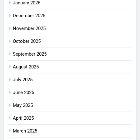
January 2026
December 2025
November 2025
October 2025
September 2025
August 2025
July 2025
June 2025
May 2025
April 2025
March 2025