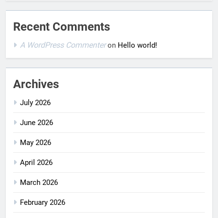
Recent Comments
A WordPress Commenter
on
Hello world!
Archives
July 2026
June 2026
May 2026
April 2026
March 2026
February 2026