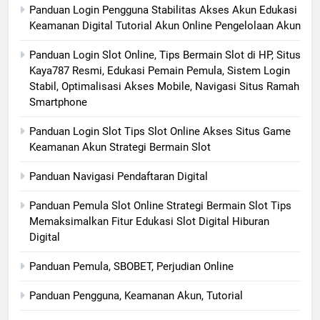
Panduan Login Pengguna Stabilitas Akses Akun Edukasi
Keamanan Digital Tutorial Akun Online Pengelolaan Akun
Panduan Login Slot Online, Tips Bermain Slot di HP, Situs
Kaya787 Resmi, Edukasi Pemain Pemula, Sistem Login
Stabil, Optimalisasi Akses Mobile, Navigasi Situs Ramah
Smartphone
Panduan Login Slot Tips Slot Online Akses Situs Game
Keamanan Akun Strategi Bermain Slot
Panduan Navigasi Pendaftaran Digital
Panduan Pemula Slot Online Strategi Bermain Slot Tips
Memaksimalkan Fitur Edukasi Slot Digital Hiburan
Digital
Panduan Pemula, SBOBET, Perjudian Online
Panduan Pengguna, Keamanan Akun, Tutorial