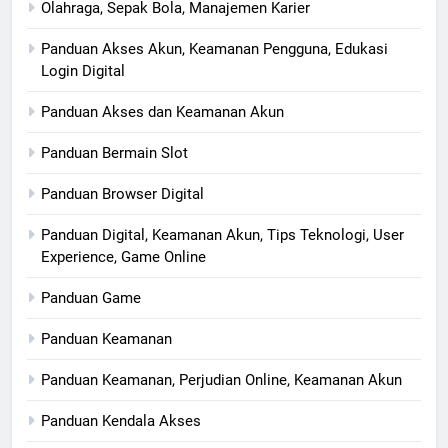
Olahraga, Sepak Bola, Manajemen Karier
Panduan Akses Akun, Keamanan Pengguna, Edukasi
Login Digital
Panduan Akses dan Keamanan Akun
Panduan Bermain Slot
Panduan Browser Digital
Panduan Digital, Keamanan Akun, Tips Teknologi, User
Experience, Game Online
Panduan Game
Panduan Keamanan
Panduan Keamanan, Perjudian Online, Keamanan Akun
Panduan Kendala Akses