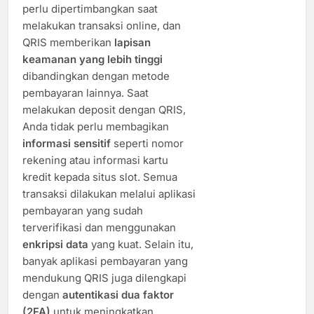
perlu dipertimbangkan saat
melakukan transaksi online, dan
QRIS memberikan
lapisan
keamanan yang lebih tinggi
dibandingkan dengan metode
pembayaran lainnya. Saat
melakukan deposit dengan QRIS,
Anda tidak perlu membagikan
informasi sensitif
seperti nomor
rekening atau informasi kartu
kredit kepada situs slot. Semua
transaksi dilakukan melalui aplikasi
pembayaran yang sudah
terverifikasi dan menggunakan
enkripsi data
yang kuat. Selain itu,
banyak aplikasi pembayaran yang
mendukung QRIS juga dilengkapi
dengan
autentikasi dua faktor
(2FA)
untuk meningkatkan