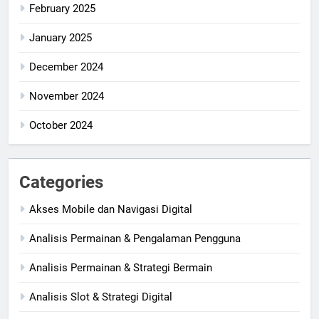
February 2025
January 2025
December 2024
November 2024
October 2024
Categories
Akses Mobile dan Navigasi Digital
Analisis Permainan & Pengalaman Pengguna
Analisis Permainan & Strategi Bermain
Analisis Slot & Strategi Digital