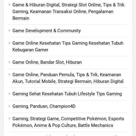
Game & Hiburan Digital, Strategi Slot Online, Tips & Trik
Gaming, Keamanan Transaksi Online, Pengalaman
Bermain
Game Development & Community
Game Online Kesehatan Tips Gaming Kesehatan Tubuh
Kebugaran Gamer
Game Online, Bandar Slot, Hiburan
Game Online, Panduan Pemula, Tips & Trik, Keamanan
Akun, Tutorial Mobile, Strategi Bermain, Hiburan Digital
Gaming Sehat Kesehatan Tubuh Lifestyle Tips Gaming
Gaming, Panduan, Champion4D
Gaming, Strategi Game, Competitive Pokémon, Esports
Pokémon, Anime & Pop Culture, Battle Mechanics