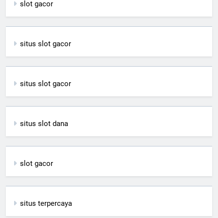
slot gacor
situs slot gacor
situs slot gacor
situs slot dana
slot gacor
situs terpercaya