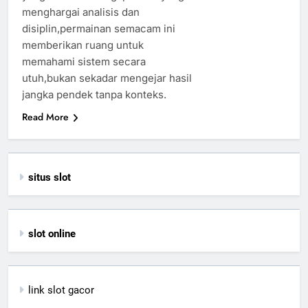
menghargai analisis dan
disiplin,permainan semacam ini
memberikan ruang untuk
memahami sistem secara
utuh,bukan sekadar mengejar hasil
jangka pendek tanpa konteks.
Read More
situs slot
slot online
link slot gacor