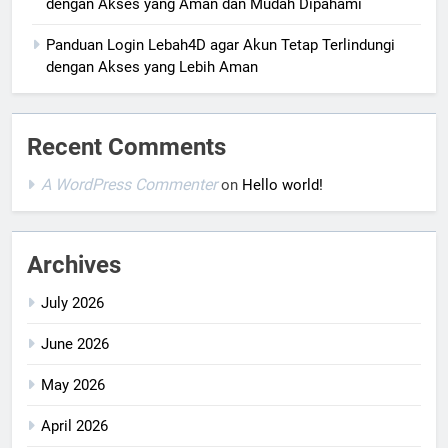
dengan Akses yang Aman dan Mudah Dipahami
Panduan Login Lebah4D agar Akun Tetap Terlindungi
dengan Akses yang Lebih Aman
Recent Comments
A WordPress Commenter
on
Hello world!
Archives
July 2026
June 2026
May 2026
April 2026