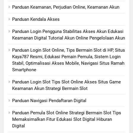
Panduan Keamanan, Perjudian Online, Keamanan Akun
Panduan Kendala Akses
Panduan Login Pengguna Stabilitas Akses Akun Edukasi
Keamanan Digital Tutorial Akun Online Pengelolaan Akun
Panduan Login Slot Online, Tips Bermain Slot di HP, Situs
Kaya787 Resmi, Edukasi Pemain Pemula, Sistem Login
Stabil, Optimalisasi Akses Mobile, Navigasi Situs Ramah
Smartphone
Panduan Login Slot Tips Slot Online Akses Situs Game
Keamanan Akun Strategi Bermain Slot
Panduan Navigasi Pendaftaran Digital
Panduan Pemula Slot Online Strategi Bermain Slot Tips
Memaksimalkan Fitur Edukasi Slot Digital Hiburan
Digital