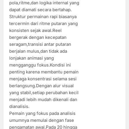
pola,ritme,dan logika internal yang
dapat diamati secara bertahap.
Struktur permainan rapi biasanya
tercermin dari ritme putaran yang
konsisten sejak awal.Reel
bergerak dengan kecepatan
seragam,transisi antar putaran
berjalan mulus,dan tidak ada
lonjakan animasi yang
mengganggu fokus.Kondisi ini
penting karena membantu pemain
menjaga konsentrasi selama sesi
berlangsung.Dengan alur visual
yang stabil,setiap perubahan kecil
menjadi lebih mudah dikenali dan
dianalisis.
Pemain yang fokus pada analisis
umumnya memulai dengan fase
pengamatan awal.Pada 20 hingga