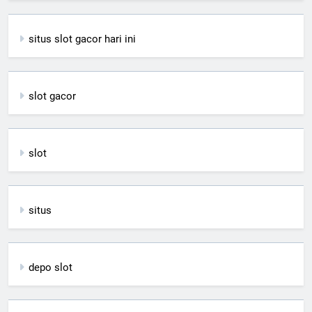
situs slot gacor hari ini
slot gacor
slot
situs
depo slot