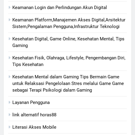
Keamanan Login dan Perlindungan Akun Digital
Keamanan Platform,Manajemen Akses Digital,Arsitektur
Sistem,Pengalaman Pengguna,Infrastruktur Teknologi
Kesehatan Digital, Game Online, Kesehatan Mental, Tips
Gaming
Kesehatan Fisik, Olahraga, Lifestyle, Pengembangan Diri,
Tips Kesehatan
Kesehatan Mental dalam Gaming Tips Bermain Game
untuk Relaksasi Pengelolaan Stres melalui Game Game
sebagai Terapi Psikologi dalam Gaming
Layanan Pengguna
link alternatif horas88
Literasi Akses Mobile