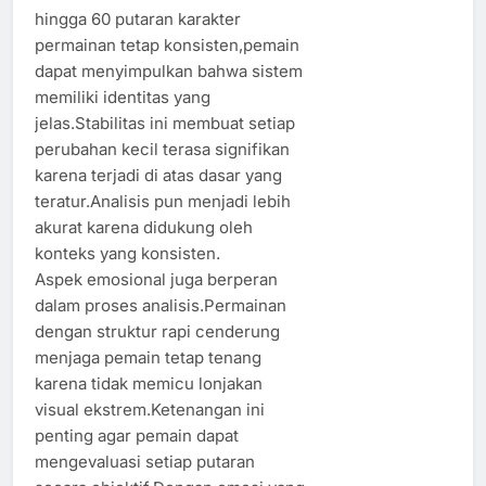
hingga 60 putaran karakter
permainan tetap konsisten,pemain
dapat menyimpulkan bahwa sistem
memiliki identitas yang
jelas.Stabilitas ini membuat setiap
perubahan kecil terasa signifikan
karena terjadi di atas dasar yang
teratur.Analisis pun menjadi lebih
akurat karena didukung oleh
konteks yang konsisten.
Aspek emosional juga berperan
dalam proses analisis.Permainan
dengan struktur rapi cenderung
menjaga pemain tetap tenang
karena tidak memicu lonjakan
visual ekstrem.Ketenangan ini
penting agar pemain dapat
mengevaluasi setiap putaran