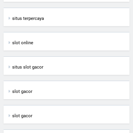
situs terpercaya
slot online
situs slot gacor
slot gacor
slot gacor