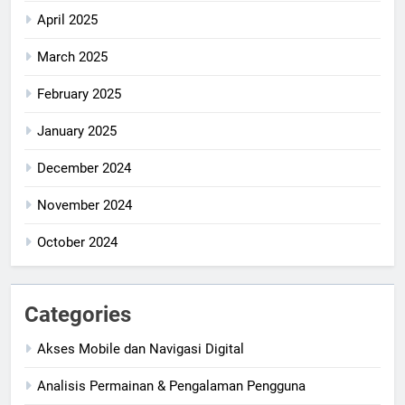
April 2025
March 2025
February 2025
January 2025
December 2024
November 2024
October 2024
Categories
Akses Mobile dan Navigasi Digital
Analisis Permainan & Pengalaman Pengguna