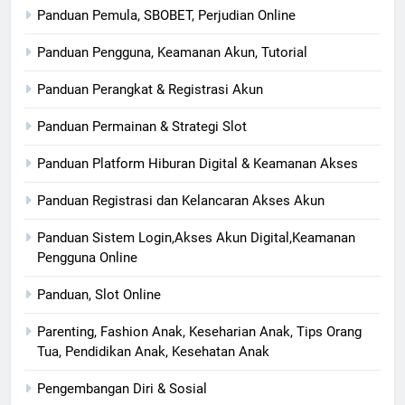
Panduan Pemula, SBOBET, Perjudian Online
Panduan Pengguna, Keamanan Akun, Tutorial
Panduan Perangkat & Registrasi Akun
Panduan Permainan & Strategi Slot
Panduan Platform Hiburan Digital & Keamanan Akses
Panduan Registrasi dan Kelancaran Akses Akun
Panduan Sistem Login,Akses Akun Digital,Keamanan
Pengguna Online
Panduan, Slot Online
Parenting, Fashion Anak, Keseharian Anak, Tips Orang
Tua, Pendidikan Anak, Kesehatan Anak
Pengembangan Diri & Sosial