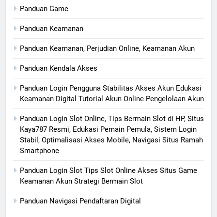
Panduan Game
Panduan Keamanan
Panduan Keamanan, Perjudian Online, Keamanan Akun
Panduan Kendala Akses
Panduan Login Pengguna Stabilitas Akses Akun Edukasi
Keamanan Digital Tutorial Akun Online Pengelolaan Akun
Panduan Login Slot Online, Tips Bermain Slot di HP, Situs
Kaya787 Resmi, Edukasi Pemain Pemula, Sistem Login
Stabil, Optimalisasi Akses Mobile, Navigasi Situs Ramah
Smartphone
Panduan Login Slot Tips Slot Online Akses Situs Game
Keamanan Akun Strategi Bermain Slot
Panduan Navigasi Pendaftaran Digital