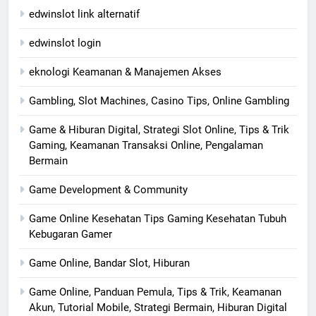
edwinslot link alternatif
edwinslot login
eknologi Keamanan & Manajemen Akses
Gambling, Slot Machines, Casino Tips, Online Gambling
Game & Hiburan Digital, Strategi Slot Online, Tips & Trik
Gaming, Keamanan Transaksi Online, Pengalaman
Bermain
Game Development & Community
Game Online Kesehatan Tips Gaming Kesehatan Tubuh
Kebugaran Gamer
Game Online, Bandar Slot, Hiburan
Game Online, Panduan Pemula, Tips & Trik, Keamanan
Akun, Tutorial Mobile, Strategi Bermain, Hiburan Digital