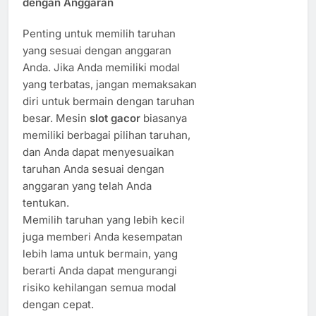
dengan Anggaran
Penting untuk memilih taruhan
yang sesuai dengan anggaran
Anda. Jika Anda memiliki modal
yang terbatas, jangan memaksakan
diri untuk bermain dengan taruhan
besar. Mesin
slot gacor
biasanya
memiliki berbagai pilihan taruhan,
dan Anda dapat menyesuaikan
taruhan Anda sesuai dengan
anggaran yang telah Anda
tentukan.
Memilih taruhan yang lebih kecil
juga memberi Anda kesempatan
lebih lama untuk bermain, yang
berarti Anda dapat mengurangi
risiko kehilangan semua modal
dengan cepat.