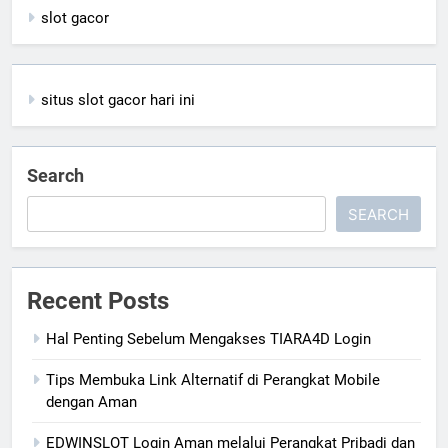
slot gacor
situs slot gacor hari ini
Search
SEARCH
Recent Posts
Hal Penting Sebelum Mengakses TIARA4D Login
Tips Membuka Link Alternatif di Perangkat Mobile
dengan Aman
EDWINSLOT Login Aman melalui Perangkat Pribadi dan