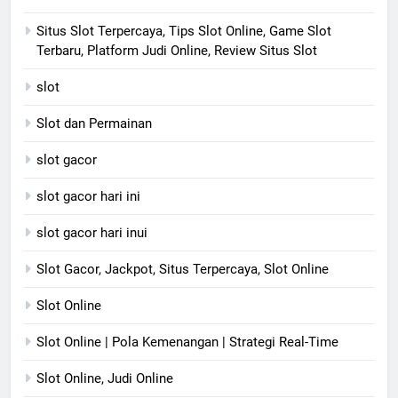
Situs Slot Terpercaya, Tips Slot Online, Game Slot
Terbaru, Platform Judi Online, Review Situs Slot
slot
Slot dan Permainan
slot gacor
slot gacor hari ini
slot gacor hari inui
Slot Gacor, Jackpot, Situs Terpercaya, Slot Online
Slot Online
Slot Online | Pola Kemenangan | Strategi Real-Time
Slot Online, Judi Online