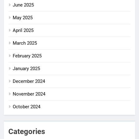
June 2025
May 2025
April 2025
March 2025
February 2025
January 2025
December 2024
November 2024
October 2024
Categories