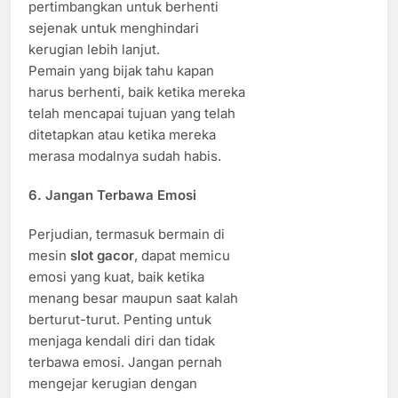
pertimbangkan untuk berhenti
sejenak untuk menghindari
kerugian lebih lanjut.
Pemain yang bijak tahu kapan
harus berhenti, baik ketika mereka
telah mencapai tujuan yang telah
ditetapkan atau ketika mereka
merasa modalnya sudah habis.
6.
Jangan Terbawa Emosi
Perjudian, termasuk bermain di
mesin
slot gacor
, dapat memicu
emosi yang kuat, baik ketika
menang besar maupun saat kalah
berturut-turut. Penting untuk
menjaga kendali diri dan tidak
terbawa emosi. Jangan pernah
mengejar kerugian dengan