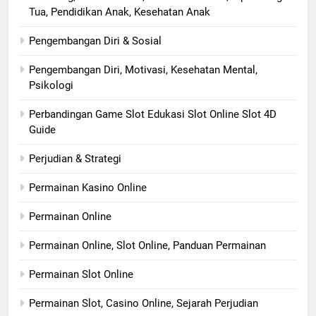
Tua, Pendidikan Anak, Kesehatan Anak
Pengembangan Diri & Sosial
Pengembangan Diri, Motivasi, Kesehatan Mental,
Psikologi
Perbandingan Game Slot Edukasi Slot Online Slot 4D
Guide
Perjudian & Strategi
Permainan Kasino Online
Permainan Online
Permainan Online, Slot Online, Panduan Permainan
Permainan Slot Online
Permainan Slot, Casino Online, Sejarah Perjudian