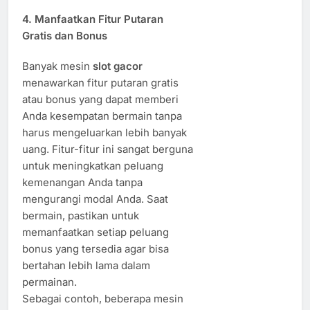
4.
Manfaatkan Fitur Putaran
Gratis dan Bonus
Banyak mesin
slot gacor
menawarkan fitur putaran gratis
atau bonus yang dapat memberi
Anda kesempatan bermain tanpa
harus mengeluarkan lebih banyak
uang. Fitur-fitur ini sangat berguna
untuk meningkatkan peluang
kemenangan Anda tanpa
mengurangi modal Anda. Saat
bermain, pastikan untuk
memanfaatkan setiap peluang
bonus yang tersedia agar bisa
bertahan lebih lama dalam
permainan.
Sebagai contoh, beberapa mesin