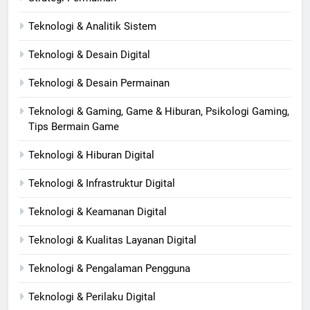
Teknologi & Analitik Sistem
Teknologi & Desain Digital
Teknologi & Desain Permainan
Teknologi & Gaming, Game & Hiburan, Psikologi Gaming,
Tips Bermain Game
Teknologi & Hiburan Digital
Teknologi & Infrastruktur Digital
Teknologi & Keamanan Digital
Teknologi & Kualitas Layanan Digital
Teknologi & Pengalaman Pengguna
Teknologi & Perilaku Digital