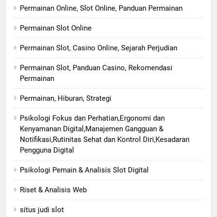
Permainan Online, Slot Online, Panduan Permainan
Permainan Slot Online
Permainan Slot, Casino Online, Sejarah Perjudian
Permainan Slot, Panduan Casino, Rekomendasi
Permainan
Permainan, Hiburan, Strategi
Psikologi Fokus dan Perhatian,Ergonomi dan
Kenyamanan Digital,Manajemen Gangguan &
Notifikasi,Rutinitas Sehat dan Kontrol Diri,Kesadaran
Pengguna Digital
Psikologi Pemain & Analisis Slot Digital
Riset & Analisis Web
situs judi slot