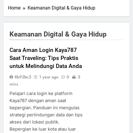
Home
Keamanan Digital & Gaya Hidup
Keamanan Digital & Gaya Hidup
Cara Aman Login Kaya787
Saat Traveling: Tips Praktis
untuk Melindungi Data Anda
8b92bc2
1 year ago
0
5
mins
Pelajari cara login ke platform
Kaya787 dengan aman saat
bepergian. Panduan ini mengulas
strategi perlindungan data dan tips
akses dari lokasi publik.
Bepergian ke luar kota atau luar