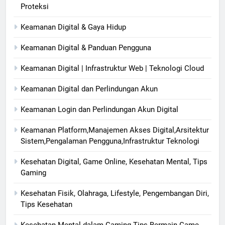
Proteksi
Keamanan Digital & Gaya Hidup
Keamanan Digital & Panduan Pengguna
Keamanan Digital | Infrastruktur Web | Teknologi Cloud
Keamanan Digital dan Perlindungan Akun
Keamanan Login dan Perlindungan Akun Digital
Keamanan Platform,Manajemen Akses Digital,Arsitektur
Sistem,Pengalaman Pengguna,Infrastruktur Teknologi
Kesehatan Digital, Game Online, Kesehatan Mental, Tips
Gaming
Kesehatan Fisik, Olahraga, Lifestyle, Pengembangan Diri,
Tips Kesehatan