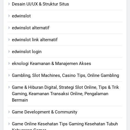
Desain UI/UX & Struktur Situs
edwinslot
edwinslot alternatif
edwinslot link alternatif
edwinslot login
eknologi Keamanan & Manajemen Akses
Gambling, Slot Machines, Casino Tips, Online Gambling
Game & Hiburan Digital, Strategi Slot Online, Tips & Trik
Gaming, Keamanan Transaksi Online, Pengalaman
Bermain
Game Development & Community
Game Online Kesehatan Tips Gaming Kesehatan Tubuh