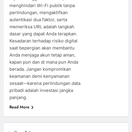
menghindari Wi-Fi publik tanpa
perlindungan, mengaktifkan
autentikasi dua faktor, serta
memeriksa URL adalah langkah
dasar yang dapat Anda terapkan.
Kesadaran terhadap risiko digital
saat bepergian akan membantu
Anda menjaga akun tetap aman,
kapan pun dan di mana pun Anda
berada. Jangan kompromikan
keamanan demi kenyamanan
sesaat—karena perlindungan data
pribadi adalah investasi jangka
panjang.
Read More