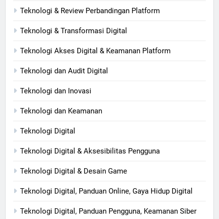
Teknologi & Review Perbandingan Platform
Teknologi & Transformasi Digital
Teknologi Akses Digital & Keamanan Platform
Teknologi dan Audit Digital
Teknologi dan Inovasi
Teknologi dan Keamanan
Teknologi Digital
Teknologi Digital & Aksesibilitas Pengguna
Teknologi Digital & Desain Game
Teknologi Digital, Panduan Online, Gaya Hidup Digital
Teknologi Digital, Panduan Pengguna, Keamanan Siber