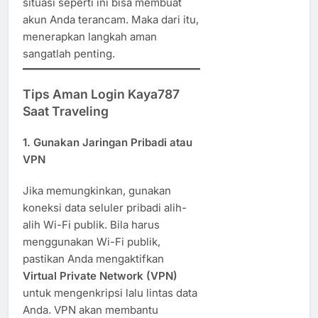
situasi seperti ini bisa membuat
akun Anda terancam. Maka dari itu,
menerapkan langkah aman
sangatlah penting.
Tips Aman Login Kaya787
Saat Traveling
1.
Gunakan Jaringan Pribadi atau
VPN
Jika memungkinkan, gunakan
koneksi data seluler pribadi alih-
alih Wi-Fi publik. Bila harus
menggunakan Wi-Fi publik,
pastikan Anda mengaktifkan
Virtual Private Network (VPN)
untuk mengenkripsi lalu lintas data
Anda. VPN akan membantu