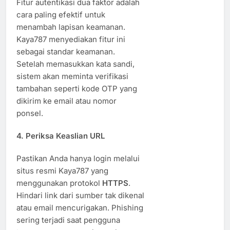
Fitur autentikasi dua faktor adalah
cara paling efektif untuk
menambah lapisan keamanan.
Kaya787 menyediakan fitur ini
sebagai standar keamanan.
Setelah memasukkan kata sandi,
sistem akan meminta verifikasi
tambahan seperti kode OTP yang
dikirim ke email atau nomor
ponsel.
4.
Periksa Keaslian URL
Pastikan Anda hanya login melalui
situs resmi Kaya787 yang
menggunakan protokol
HTTPS
.
Hindari link dari sumber tak dikenal
atau email mencurigakan. Phishing
sering terjadi saat pengguna