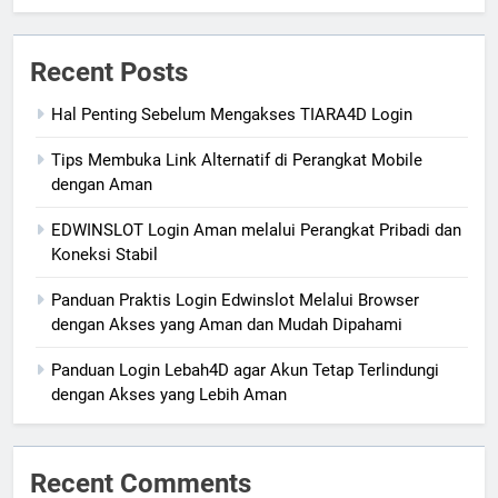
Recent Posts
Hal Penting Sebelum Mengakses TIARA4D Login
Tips Membuka Link Alternatif di Perangkat Mobile
dengan Aman
EDWINSLOT Login Aman melalui Perangkat Pribadi dan
Koneksi Stabil
Panduan Praktis Login Edwinslot Melalui Browser
dengan Akses yang Aman dan Mudah Dipahami
Panduan Login Lebah4D agar Akun Tetap Terlindungi
dengan Akses yang Lebih Aman
Recent Comments