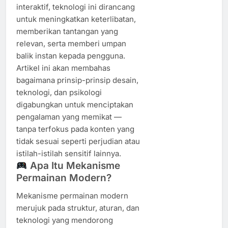
interaktif, teknologi ini dirancang
untuk meningkatkan keterlibatan,
memberikan tantangan yang
relevan, serta memberi umpan
balik instan kepada pengguna.
Artikel ini akan membahas
bagaimana prinsip-prinsip desain,
teknologi, dan psikologi
digabungkan untuk menciptakan
pengalaman yang memikat —
tanpa terfokus pada konten yang
tidak sesuai seperti perjudian atau
istilah-istilah sensitif lainnya.
Apa Itu Mekanisme
Permainan Modern?
Mekanisme permainan modern
merujuk pada struktur, aturan, dan
teknologi yang mendorong