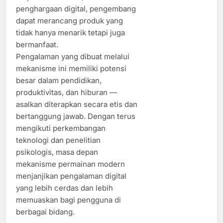
penghargaan digital, pengembang
dapat merancang produk yang
tidak hanya menarik tetapi juga
bermanfaat.
Pengalaman yang dibuat melalui
mekanisme ini memiliki potensi
besar dalam pendidikan,
produktivitas, dan hiburan —
asalkan diterapkan secara etis dan
bertanggung jawab. Dengan terus
mengikuti perkembangan
teknologi dan penelitian
psikologis, masa depan
mekanisme permainan modern
menjanjikan pengalaman digital
yang lebih cerdas dan lebih
memuaskan bagi pengguna di
berbagai bidang.