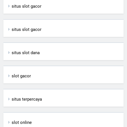
situs slot gacor
situs slot gacor
situs slot dana
slot gacor
situs terpercaya
slot online