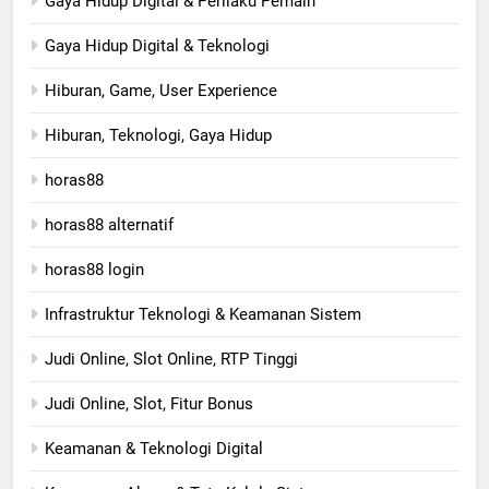
Gaya Hidup Digital & Perilaku Pemain
Gaya Hidup Digital & Teknologi
Hiburan, Game, User Experience
Hiburan, Teknologi, Gaya Hidup
horas88
horas88 alternatif
horas88 login
Infrastruktur Teknologi & Keamanan Sistem
Judi Online, Slot Online, RTP Tinggi
Judi Online, Slot, Fitur Bonus
Keamanan & Teknologi Digital