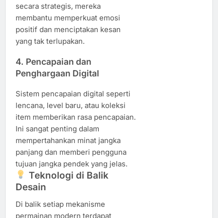
secara strategis, mereka
membantu memperkuat emosi
positif dan menciptakan kesan
yang tak terlupakan.
4.
Pencapaian dan
Penghargaan Digital
Sistem pencapaian digital seperti
lencana, level baru, atau koleksi
item memberikan rasa pencapaian.
Ini sangat penting dalam
mempertahankan minat jangka
panjang dan memberi pengguna
tujuan jangka pendek yang jelas.
Teknologi di Balik
Desain
Di balik setiap mekanisme
permainan modern terdapat