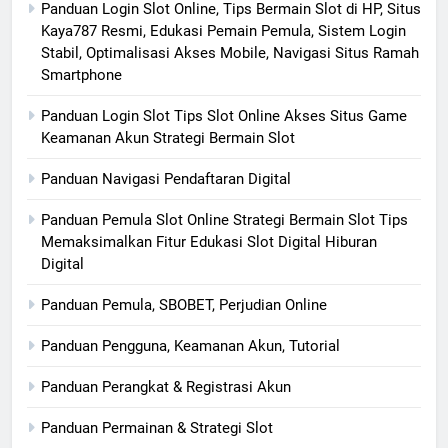
Panduan Login Slot Online, Tips Bermain Slot di HP, Situs
Kaya787 Resmi, Edukasi Pemain Pemula, Sistem Login
Stabil, Optimalisasi Akses Mobile, Navigasi Situs Ramah
Smartphone
Panduan Login Slot Tips Slot Online Akses Situs Game
Keamanan Akun Strategi Bermain Slot
Panduan Navigasi Pendaftaran Digital
Panduan Pemula Slot Online Strategi Bermain Slot Tips
Memaksimalkan Fitur Edukasi Slot Digital Hiburan
Digital
Panduan Pemula, SBOBET, Perjudian Online
Panduan Pengguna, Keamanan Akun, Tutorial
Panduan Perangkat & Registrasi Akun
Panduan Permainan & Strategi Slot