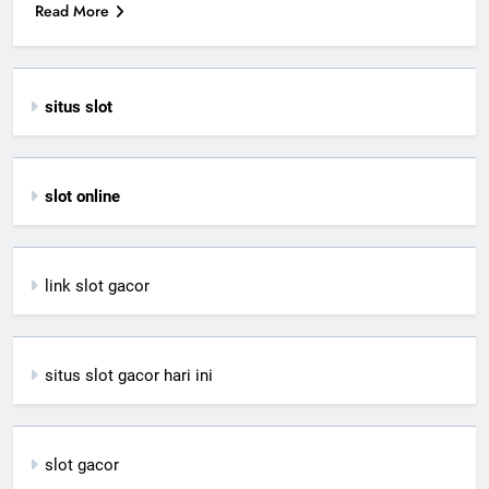
Read More
situs slot
slot online
link slot gacor
situs slot gacor hari ini
slot gacor