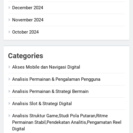
December 2024
November 2024
October 2024
Categories
Akses Mobile dan Navigasi Digital
Analisis Permainan & Pengalaman Pengguna
Analisis Permainan & Strategi Bermain
Analisis Slot & Strategi Digital
Analisis Struktur Game,Studi Pola Putaran,Ritme
Permainan Stabil,Pendekatan Analitis,Pengamatan Reel
Digital