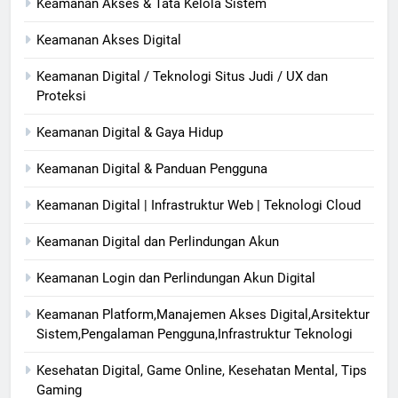
Keamanan Akses & Tata Kelola Sistem
Keamanan Akses Digital
Keamanan Digital / Teknologi Situs Judi / UX dan
Proteksi
Keamanan Digital & Gaya Hidup
Keamanan Digital & Panduan Pengguna
Keamanan Digital | Infrastruktur Web | Teknologi Cloud
Keamanan Digital dan Perlindungan Akun
Keamanan Login dan Perlindungan Akun Digital
Keamanan Platform,Manajemen Akses Digital,Arsitektur
Sistem,Pengalaman Pengguna,Infrastruktur Teknologi
Kesehatan Digital, Game Online, Kesehatan Mental, Tips
Gaming