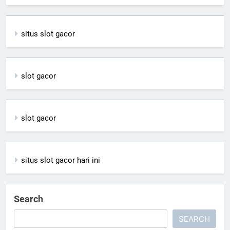
situs slot gacor
slot gacor
slot gacor
situs slot gacor hari ini
Search
SEARCH