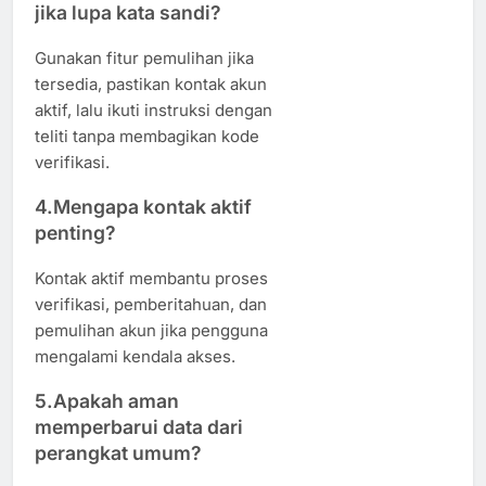
jika lupa kata sandi?
Gunakan fitur pemulihan jika
tersedia, pastikan kontak akun
aktif, lalu ikuti instruksi dengan
teliti tanpa membagikan kode
verifikasi.
4.Mengapa kontak aktif
penting?
Kontak aktif membantu proses
verifikasi, pemberitahuan, dan
pemulihan akun jika pengguna
mengalami kendala akses.
5.Apakah aman
memperbarui data dari
perangkat umum?