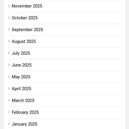
November 2025
October 2025
September 2025
August 2025
July 2025
June 2025
May 2025
April 2025
March 2025
February 2025
January 2025