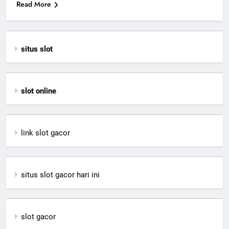
Read More
situs slot
slot online
link slot gacor
situs slot gacor hari ini
slot gacor