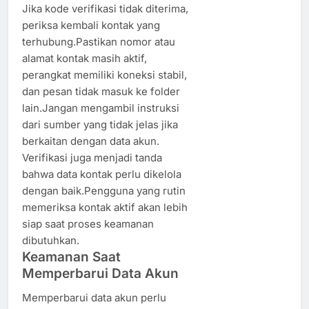
Jika kode verifikasi tidak diterima,
periksa kembali kontak yang
terhubung.Pastikan nomor atau
alamat kontak masih aktif,
perangkat memiliki koneksi stabil,
dan pesan tidak masuk ke folder
lain.Jangan mengambil instruksi
dari sumber yang tidak jelas jika
berkaitan dengan data akun.
Verifikasi juga menjadi tanda
bahwa data kontak perlu dikelola
dengan baik.Pengguna yang rutin
memeriksa kontak aktif akan lebih
siap saat proses keamanan
dibutuhkan.
Keamanan Saat
Memperbarui Data Akun
Memperbarui data akun perlu