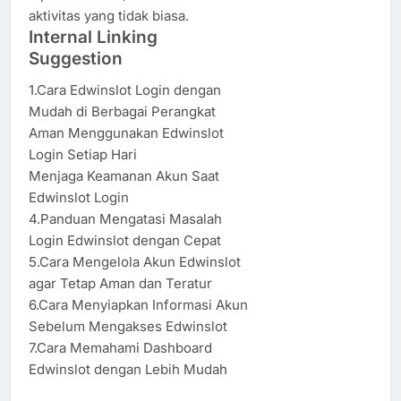
aktivitas yang tidak biasa.
Internal Linking
Suggestion
1.Cara Edwinslot Login dengan
Mudah di Berbagai Perangkat
Aman Menggunakan Edwinslot
Login Setiap Hari
Menjaga Keamanan Akun Saat
Edwinslot Login
4.Panduan Mengatasi Masalah
Login Edwinslot dengan Cepat
5.Cara Mengelola Akun Edwinslot
agar Tetap Aman dan Teratur
6.Cara Menyiapkan Informasi Akun
Sebelum Mengakses Edwinslot
7.Cara Memahami Dashboard
Edwinslot dengan Lebih Mudah