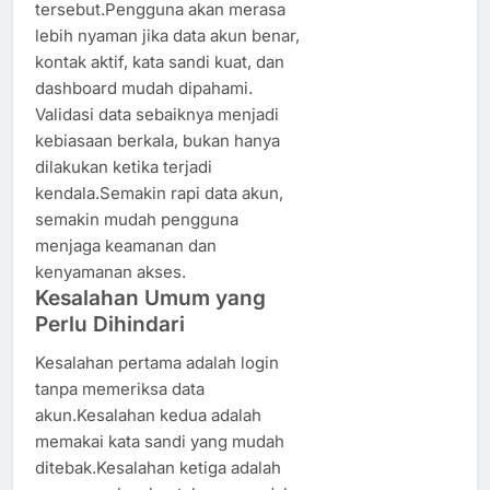
tersebut.Pengguna akan merasa
lebih nyaman jika data akun benar,
kontak aktif, kata sandi kuat, dan
dashboard mudah dipahami.
Validasi data sebaiknya menjadi
kebiasaan berkala, bukan hanya
dilakukan ketika terjadi
kendala.Semakin rapi data akun,
semakin mudah pengguna
menjaga keamanan dan
kenyamanan akses.
Kesalahan Umum yang
Perlu Dihindari
Kesalahan pertama adalah login
tanpa memeriksa data
akun.Kesalahan kedua adalah
memakai kata sandi yang mudah
ditebak.Kesalahan ketiga adalah