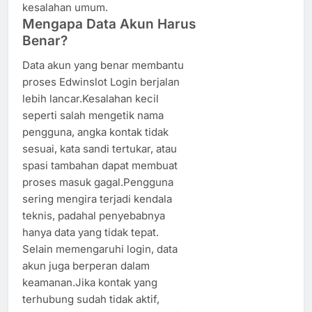
kesalahan umum.
Mengapa Data Akun Harus
Benar?
Data akun yang benar membantu
proses Edwinslot Login berjalan
lebih lancar.Kesalahan kecil
seperti salah mengetik nama
pengguna, angka kontak tidak
sesuai, kata sandi tertukar, atau
spasi tambahan dapat membuat
proses masuk gagal.Pengguna
sering mengira terjadi kendala
teknis, padahal penyebabnya
hanya data yang tidak tepat.
Selain memengaruhi login, data
akun juga berperan dalam
keamanan.Jika kontak yang
terhubung sudah tidak aktif,