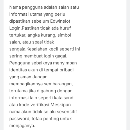
Nama pengguna adalah salah satu
informasi utama yang perlu
dipastikan sebelum Edwinslot
Login.Pastikan tidak ada huruf
tertukar, angka kurang, simbol
salah, atau spasi tidak
sengaja.Kesalahan kecil seperti ini
sering membuat login gagal.
Pengguna sebaiknya menyimpan
identitas akun di tempat pribadi
yang aman.Jangan
membagikannya sembarangan,
terutama jika digabung dengan
informasi lain seperti kata sandi
atau kode verifikasi.Meskipun
nama akun tidak selalu sesensitif
password, tetap penting untuk
menjaganya.