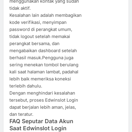
menggunakan kontak yang sudah
tidak aktif.
Kesalahan lain adalah membagikan
kode verifikasi, menyimpan
password di perangkat umum,
tidak logout setelah memakai
perangkat bersama, dan
mengabaikan dashboard setelah
berhasil masuk.Pengguna juga
sering menekan tombol berulang
kali saat halaman lambat, padahal
lebih baik memeriksa koneksi
terlebih dahulu.
Dengan menghindari kesalahan
tersebut, proses Edwinslot Login
dapat berjalan lebih aman, jelas,
dan teratur.
FAQ Seputar Data Akun
Saat Edwinslot Login