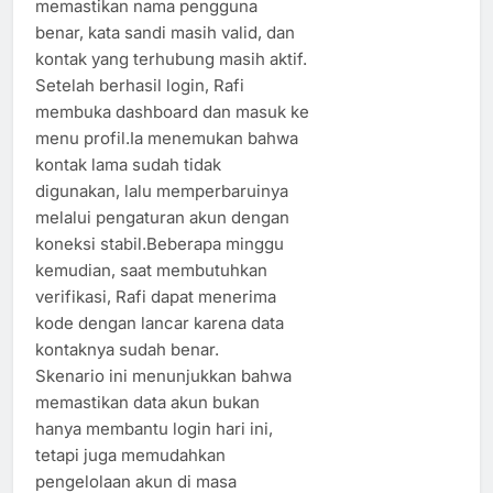
memastikan nama pengguna
benar, kata sandi masih valid, dan
kontak yang terhubung masih aktif.
Setelah berhasil login, Rafi
membuka dashboard dan masuk ke
menu profil.Ia menemukan bahwa
kontak lama sudah tidak
digunakan, lalu memperbaruinya
melalui pengaturan akun dengan
koneksi stabil.Beberapa minggu
kemudian, saat membutuhkan
verifikasi, Rafi dapat menerima
kode dengan lancar karena data
kontaknya sudah benar.
Skenario ini menunjukkan bahwa
memastikan data akun bukan
hanya membantu login hari ini,
tetapi juga memudahkan
pengelolaan akun di masa