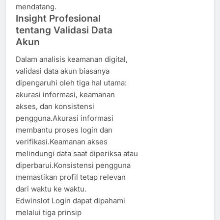
mendatang.
Insight Profesional
tentang Validasi Data
Akun
Dalam analisis keamanan digital,
validasi data akun biasanya
dipengaruhi oleh tiga hal utama:
akurasi informasi, keamanan
akses, dan konsistensi
pengguna.Akurasi informasi
membantu proses login dan
verifikasi.Keamanan akses
melindungi data saat diperiksa atau
diperbarui.Konsistensi pengguna
memastikan profil tetap relevan
dari waktu ke waktu.
Edwinslot Login dapat dipahami
melalui tiga prinsip