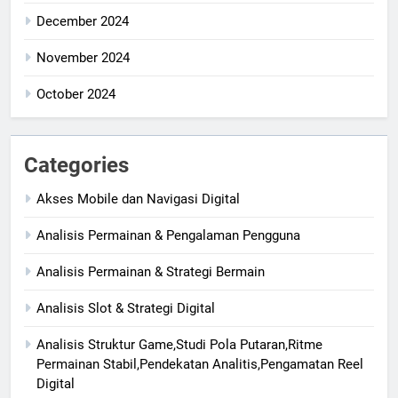
December 2024
November 2024
October 2024
Categories
Akses Mobile dan Navigasi Digital
Analisis Permainan & Pengalaman Pengguna
Analisis Permainan & Strategi Bermain
Analisis Slot & Strategi Digital
Analisis Struktur Game,Studi Pola Putaran,Ritme
Permainan Stabil,Pendekatan Analitis,Pengamatan Reel
Digital